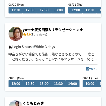
08/10 (Mon)
08/11 (Tue)
11:30
12:00
12:30
13:00
12:00
12:30
13:
yu☆🍀疲労回復&リラクゼーション🍀
4.9
(11 reviews)
Login Status:
Within 3 days
空きがない場合でも施術可能なときもあるので、１度ご
連絡ください。もみほぐし&オイルマッサージを一緒にさ
れるとコリも浮腫みもとれてスッキリするのでオススメ
ですよ～(^-^)/１人１人に寄り添う施術を心掛けていま
Menu
す。宜しくお願いいたします！県外の方は高速代別途い
08/10 (Mon)
08/11 (Tue)
ただいております。新規のお客様は県内最終受付22時、
12:00
12:30
13:00
13:30
14:00
10:00
10:
県外21時まで。リピート様はなるべくご希望沿えるよう
に勤めます。できる限りになります。
くりもとみさ