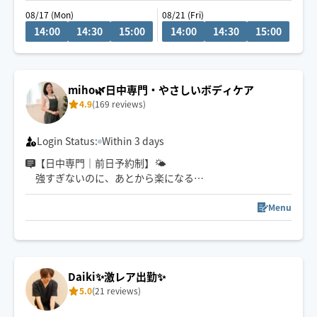
前後のご予約が名古屋市内で入っている場合は移動時間
08/17 (Mon)
08/21 (Fri)
の関係でお伺いできない場合もございます。
14:00
14:30
15:00
14:00
14:30
15:00
車でお伺いさせて頂きますので駐車場ご用意頂けると有
り難いです
こちら読んでいない方・お問い合わせ後返信ない方ご予
約お断りさせて頂きます🙇‍♀️
miho🌿日中専門・やさしいボディケア
4.9
(169 reviews)
Login Status:
Within 3 days
【日中専門｜前日予約制】🌤
強すぎないのに、あとから楽になる
ボディケア施術です😌
Menu
無理のない力加減で体の状態を見ながら
血流やリンパの流れを促し疲労をリフレッシュ✨
オイルトリートメントで
自律神経の乱れにもやさしくアプローチします🌿
Daiki✨激レア出勤✨
5.0
(21 reviews)
都内・つくばでの施術経験を経て
現在は名古屋を中心に出張対応🚗