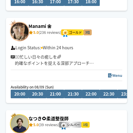
16:00
16:30
17:00
17:30
18:00
★揉みほぐしと、指圧、ストレッチ等で、凝り固まった筋
肉をほぐしながら、身体のバランスを整えていきます
Manami 🌼
5.0
(236 reviews)
ゴールド
3位
Login Status:
Within 24 hours
🏃‍♂️忙しい日々の癒しを🌈
的確なポイントを捉える深部アプローチ
お身体が開放されて心までほぐれる心地よさを実感くだ
さい✨
Menu
Availability on 08/09 (Sun)
👍揉まれ慣れてる方もリラクゼーション初めてな方にも
20:00
20:30
21:00
21:30
22:00
22:30
23:00
お試し頂きたいです♪
🌟90分コースが一番人気です。
(全身オーダーメイド施術は もみほぐしオイル120分セッ
なつき🌻柔道整復師
トをお選び下さい)
5.0
(39 reviews)
シルバー
1位
🧑‍🎓鍼灸指圧系専門学生です