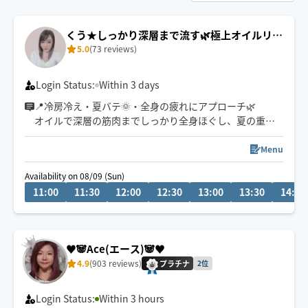
くう★しっかり深層まで流す🌿極上オイルリン
5.0
(73 reviews)
パ
Login Status:
Within 3 days
📍冷房冷え・夏バテ🌞・全身の疲れにアプローチ🌿
オイルで深層の筋肉までしっかり全身ほぐし、夏の重だ
るいお身体を芯からリセットいたします。極上のヘッド
ケアも得意です！お好みの圧で丁寧に施術いたします。
Menu
全身からヘッドまでしっかり流させていただきます✨
Availability on 08/09 (Sun)
11:00
11:30
12:00
12:30
13:00
13:30
14:00
🕒ご希望のお時間がございましたら、お気軽にチャット
でご相談ください😊
👶お子様ご一緒🉑
♥️🐼Ace(エース)🐼♥️
🐶🐱わんちゃん猫ちゃん🉑
4.9
(903 reviews)
プラチナ
2位
Login Status:
Within 3 hours