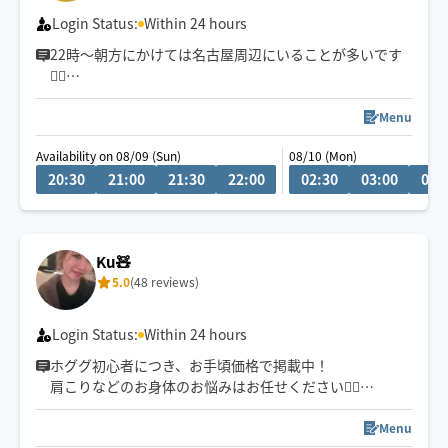
日々、知識技術の勉強してます
Login Status:
Within 24 hours
22時〜朝方にかけては名古屋周辺にいることが多いです
💆‍♂️
💬シフト外の日時やメニューのご相談はチャットにてお
Menu
問い合わせください。
Availability on 08/09 (Sun)
08/10 (Mon)
調整可能な際は出来る限り対応させていただきます
20:30
21:00
21:30
22:00
02:30
03:00
03:
経験年数12年、整体院や接骨院、出張マッサージ等の経
験あり💪
お身体のこと、お気軽にご相談ください✨
Ku🧸
5.0
(48 reviews)
※他店舗での勤務もあり、施術中は返信や承諾が遅くな
りますのでご了承ください🙇
Login Status:
Within 24 hours
ホググ初心者につき、お手頃価格で掲載中！
肩こりなどのお身体のお悩みはお任せください💁‍♀️
愛知県での施術の方は90分〜のご予約でお願いしており
ます🙇‍♀️
Menu