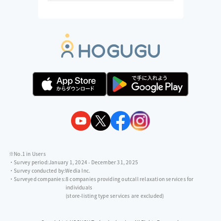
※No.1 in Users
・Survey period:
January 1, 2024 - December 31, 2025
・Survey conducted by:
Wedia Inc.
・Surveyed companies:
8 companies providing outcall relaxation services for
individuals
(store-listing type services are excluded)