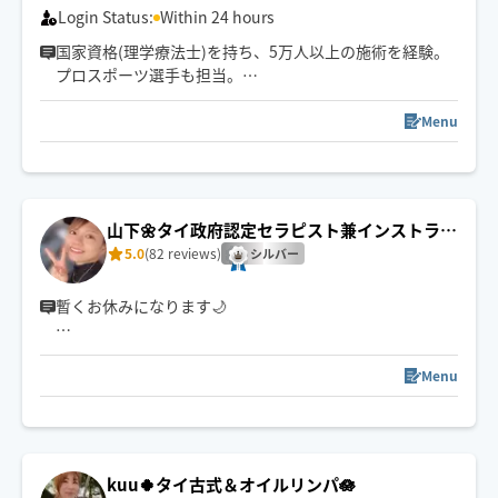
👶お子様同伴OK／🐶🐱ペットのいるご自宅OK
Login Status:
Within 24 hours
国家資格(理学療法士)を持ち、5万人以上の施術を経験。
※日中のみ・前日予約制📅
プロスポーツ選手も担当。
心身をほぐして一人ひとりに合わせた施術で「また受け
たい」と思える施術を届けます。
Menu
山下🌼タイ政府認定セラピスト兼インストラク
ター🇹🇭
5.0
(82 reviews)
シルバー
暫くお休みになります🌙
🚲 西区より出発いたします（自転車または公共交通機関
でお伺いします）
Menu
📍 名古屋市外へのご訪問は、移動時間の都合により120
分以上のコースで承っております🙆🏻‍♀️
【 保有資格📚 】
kuu🍀タイ古式＆オイルリンパ🪷
・CCAタイマッサージインストラクター取得