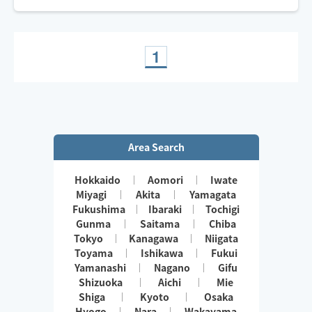
☆お客様のご希望に合わせて癒しとリフレッシュの時間
を提供できたらと思います🌺
1
Area Search
Hokkaido
Aomori
Iwate
Miyagi
Akita
Yamagata
Fukushima
Ibaraki
Tochigi
Gunma
Saitama
Chiba
Tokyo
Kanagawa
Niigata
Toyama
Ishikawa
Fukui
Yamanashi
Nagano
Gifu
Shizuoka
Aichi
Mie
Shiga
Kyoto
Osaka
Hyogo
Nara
Wakayama