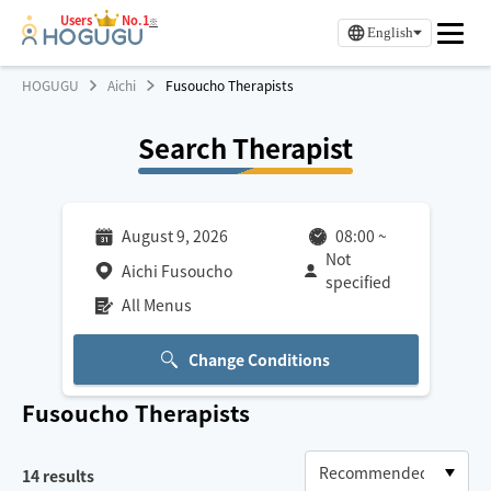
Users
No.1
※
English
HOGUGU
Aichi
Fusoucho Therapists
Search Therapist
August 9, 2026
08:00
~
Not
Aichi Fusoucho
specified
All Menus
Change Conditions
Fusoucho
Therapists
14
results