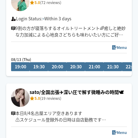
5.0
(72 reviews)
Login Status:
Within 3 days
9割の方が寝落ちするオイルトリートメント🌈癒しと絶妙
な力加減による心地良さどちらも味わいたい方にご好評
頂いております！
Menu
セラピスト歴13年目となります
08/13 (Thu)
19:00
19:30
20:00
20:30
21:00
21:30
22:00
施術させて頂いた方は延1300人以上
ここ数年は男性のご要望も多く、多数施術させて頂いて
おります
sato/全国出張✈️深い圧で解す微睡みの時間🕊️
基本対応時間は19時〜3時です
5.0
(19 reviews)
日中も対応可能です
リクエストは事前メッセージにて
お気軽にお声掛けください😊
本日8/4名古屋エリア空きあります
⚠️スケジュール登録外の日時は自店勤務です
⚠️名古屋市外への出張は当日🆖事前に連絡ください💬
名古屋市外対応可能ですが、
Menu