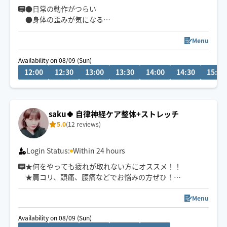
●日常の動作がつらい
●身体の歪みが気になる
●趣味や仕事のパフォーマンスを良くしたい
どんなお悩みにも真摯に向き合い身体の痛みや不調、お
Menu
客様の気になる所をその場しのぎではなく"根本"から対
Availability on 08/09 (Sun)
応させて頂きます
12:00
12:30
13:00
13:30
14:00
14:30
15:00
眼精疲労
ストレートネック
慢性的な肩こり腰痛
saku🍀 自律神経ケア整体+ストレッチ
足の浮腫み
5.0
(12 reviews)
末端冷え性
お客様の身体に合った施術でメニューをご提案させて頂
Login Status:
Within 24 hours
きます👏
★何をやっても疲れが取れない方にオススメ！！
★肩コリ、頭痛、腰痛などでお悩みの方ぜひ！
小さなお子さまやペットが居るお宅も歓迎です🐶😺
★強揉み、弱揉み等のご希望にもバッチリ対応致しま
す！
Menu
★複数箇所へ同時にアプローチして、より効率的にしっ
Availability on 08/09 (Sun)
かりと効かせてほぐします