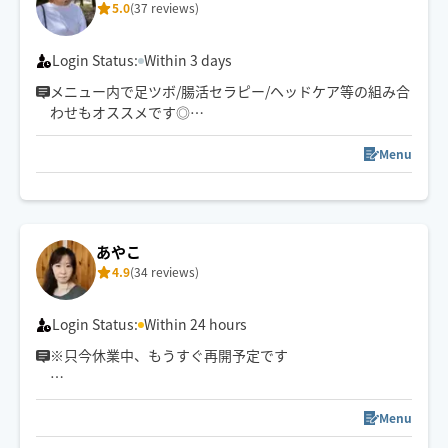
5.0
(37 reviews)
・整体/つぼ/リンパケア講座取得
Login Status:
Within 3 days
メニュー内で足ツボ/腸活セラピー/ヘッドケア等の組み合
わせもオススメです◎
ゆったりとしたリズムで心身ともリラックスしていただ
けるよう心がけています🪷
Menu
頭痛/肩こり/腰痛/睡眠などの慢性的なお悩みもご相談く
ださい。
サロンワークもありますのでリクエスト承認が遅い場合
がございます。
あやこ
希望日時があれば問い合わせください。
4.9
(34 reviews)
お子様や🐶🐈ご一緒OKです◎
Login Status:
Within 24 hours
※只今休業中、もうすぐ再開予定です
☆おすすめは90分または120分コース🌺
☆現役作業療法士（病院、施設合わせて経験年数15年以
Menu
上）です。