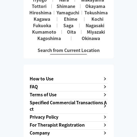
Tottori
Shimane
Okayama
Hiroshima
Yamaguchi
Tokushima
Kagawa
Ehime
Kochi
Fukuoka
Saga
Nagasaki
Kumamoto
Oita
Miyazaki
Kagoshima
Okinawa
Search from Current Location
How to Use
FAQ
Terms of Use
Specified Commercial Transactions A
ct
Privacy Policy
For Therapist Registration
Company