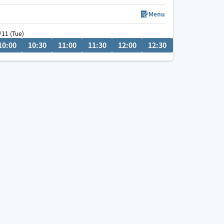
肩こり🍀腰痛🍀眼精疲労🍀足つぼ🐾オイルトリート
メント💆タイ古式✨もみほぐし🌱⋆｡
Menu
🚃移動です✨
/11 (Tue)
リクエストお待ちしております(*^^*)
0
10:00
10:00
10:30
10:30
11:00
11:00
11:30
11:30
12:00
12:00
12:30
13:00
13:3
08/13 (Thu)
0
18:00
18:30
19:00
17:00
17:30