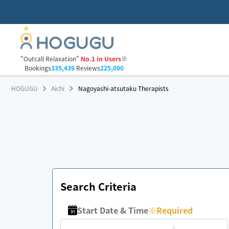
"Outcall Relaxation"
No.1 in Users
※
Bookings
335,439
Reviews
225,090
HOGUGU
Aichi
Nagoyashi-atsutaku Therapists
Search Criteria
Start Date & Time
※
Required