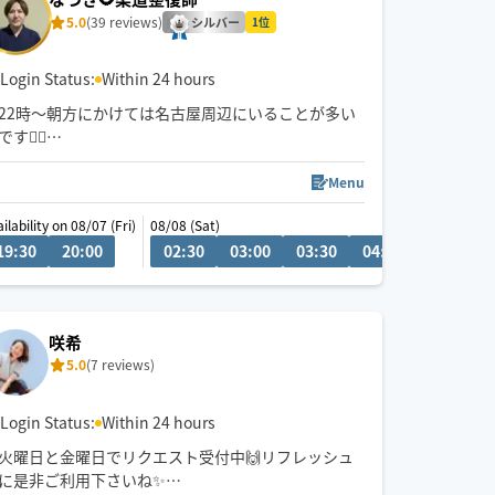
5.0
(39 reviews)
シルバー
1位
Login Status:
Within 24 hours
22時〜朝方にかけては名古屋周辺にいることが多い
です💆‍♂️
💬シフト外の日時やメニューのご相談はチャットに
Menu
てお問い合わせください。
ilability on 08/07 (Fri)
08/08 (Sat)
調整可能な際は出来る限り対応させていただきます
19:30
18:00
20:00
18:30
19:00
02:30
19:30
03:00
20:00
03:30
04:00
04:30
経験年数12年、整体院や接骨院、出張マッサージ等
の経験あり💪
お身体のこと、お気軽にご相談ください✨
咲希
5.0
(7 reviews)
※他店舗での勤務もあり、施術中は返信や承諾が遅
くなりますのでご了承ください🙇
Login Status:
Within 24 hours
火曜日と金曜日でリクエスト受付中🙌リフレッシュ
に是非ご利用下さいね✨