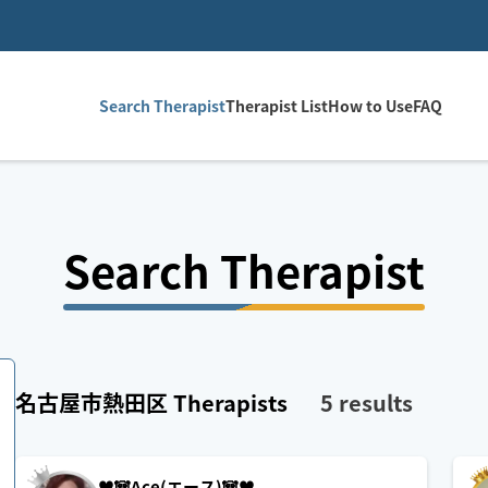
Search Therapist
Therapist List
How to Use
FAQ
Search Therapist
名古屋市熱田区
Therapists
5
results
♥️🐼Ace(エース)🐼♥️