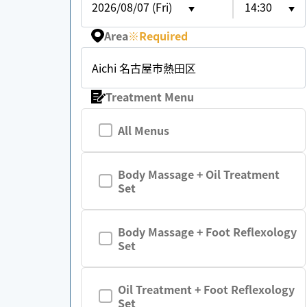
2026/08/07 (Fri)
14:30
Area
※
Required
Aichi 名古屋市熱田区
Treatment Menu
All Menus
Body Massage + Oil Treatment
Set
Body Massage + Foot Reflexology
Set
Oil Treatment + Foot Reflexology
Set