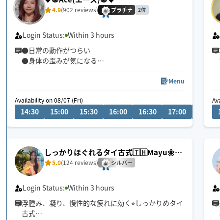
4.9
(902 reviews)
プラチナ
2位
Login Status:
Within 3 hours
●日常の動作がつらい
●身体の歪みが気になる
●趣味や仕事のパフォーマンスを良くしたい
どんなお悩みにも真摯に向き合い身体の痛みや不
Menu
調、お客様の気になる所をその場しのぎではなく"根
Availability on 08/07 (Fri)
Ava
本"から対応させて頂きます
14:30
15:00
15:30
16:00
16:30
17:00
17:30
眼精疲労
ストレートネック
慢性的な肩こり腰痛
しっかりほぐれるタイ古式🇹🇭Mayu🌼En
足の浮腫み
glish ok!
5.0
(124 reviews)
末端冷え性
シルバー
お客様の身体に合った施術でメニューをご提案させ
Login Status:
Within 3 hours
て頂きます👏
浮腫み、凝り、慢性的な疲れに効く⭐︎しっかりめタイ
古式
小さなお子さまやペットが居るお宅も歓迎です🐶😺