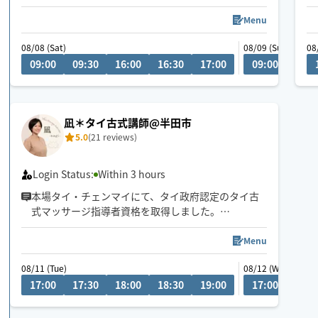
日々頑張る自分へのご褒美に、お仕事や家事の隙間
Menu
時間にセルフケアのお手伝いさせてください🌿
08/08 (Sat)
08/09 (Sun)
08
お客様に合わせた居心地の良い空間づくりを心がけ
09:00
09:30
16:00
16:30
17:00
09:00
09:3
ています☺️
90分がおすすめ！7〜16名古屋です！
※現在地から90分以上の場所はお断りさせて頂くこ
凪＊タイ古式講師@半田市
とがあります🙏
5.0
(21 reviews)
ご希望の日時がない際はまず予約前にメッセージ頂
けると対応できることもあります💌
Login Status:
Within 3 hours
本場タイ・チェンマイにて、タイ政府認定のタイ古
式マッサージ指導者資格を取得しました。
予約リクエスト前にもチャットにてお気軽にお問い
Menu
合わせください。
08/11 (Tue)
08/12 (Wed)
対応範囲外も条件によりご相談可能です。
17:00
17:30
18:00
18:30
19:00
17:00
17:3
当日のご予約は原則お断りさせていただいており、
前日までの完全予約制とさせていただきます。