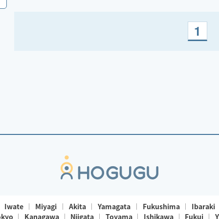
アトピーのため、オイルマッサージはご対応できな
1
い場合がございます。
チップやレビューがとても励みになります。
Iwate
Miyagi
Akita
Yamagata
Fukushima
Ibaraki
okyo
Kanagawa
Niigata
Toyama
Ishikawa
Fukui
Y