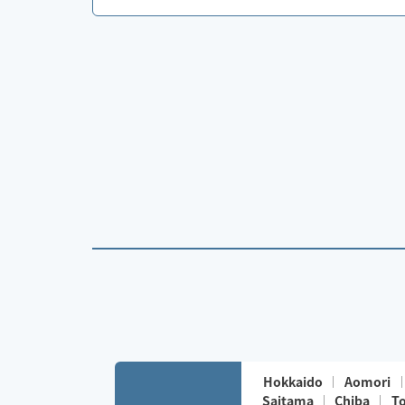
Hokkaido
Aomori
Saitama
Chiba
T