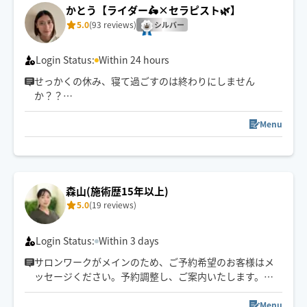
かとう【ライダー🛵×セラピスト🌿】
5.0
(93 reviews)
シルバー
Login Status:
Within 24 hours
せっかくの休み、寝て過ごすのは終わりにしません
か？？
平日は仕事で疲れきってしまい休日は何もせずだらだら
Menu
しているだけ。。。
実はデスクワークや運動不足で動かないことにより、身
体はどんどん固まっていきます。大切なのは定期的なケ
森山(施術歴15年以上)
ア。休みを無駄にしたくないなら私にお任せください！
5.0
(19 reviews)
寝ているだけで身体のメンテナンスができちゃいます♪
あなたのお部屋を極上の癒し空間に🌱
Login Status:
Within 3 days
サロンワークがメインのため、ご予約希望のお客様はメ
ッセージください。予約調整し、ご案内いたします。
エリア:中区/千種区/東区で対応◎
Menu