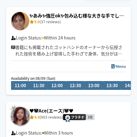
✨あみ✨強圧ok✨包み込む様な大きな手でしっ
5.0
(37 reviews)
かり解します
Login Status:
Within 24 hours
書籍にも掲載されたゴットハンドのオーナーから伝授さ
れた技術を積み上げ習得した手わざで身体、気分がほぐ
れるひとときをご提供します。色々なサロンで経験あり
ますがゴットハンドと言って頂けます。
Menu
Availability on 08/09 (Sun)
ストレッチ、フェイシャル、ヘッドスパ、ハンドケア
11:00
11:30
12:00
12:30
13:00
13:30
14:00
組み合わせも可◎
基本車移動です🚗名東区出発
時間に空きがある場合は、延長して頂く事も可能です。
♥️🐼Ace(エース)🐼♥️
4.9
(903 reviews)
プラチナ
2位
Login Status:
Within 3 hours