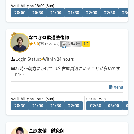
Availability on 08/09 (Sun)
👍揉まれ慣れてる方もリラクゼーション初めてな方にも
20:00
20:30
21:00
21:30
22:00
22:30
23:00
お試し頂きたいです♪
🌟90分コースが一番人気です。
(全身オーダーメイド施術は もみほぐしオイル120分セッ
なつき🌻柔道整復師
トをお選び下さい)
5.0
(39 reviews)
シルバー
1位
🧑‍🎓鍼灸指圧系専門学生です
日々、知識技術の勉強してます
Login Status:
Within 24 hours
22時〜朝方にかけては名古屋周辺にいることが多いです
💆‍♂️
💬シフト外の日時やメニューのご相談はチャットにてお
Menu
問い合わせください。
Availability on 08/09 (Sun)
08/10 (Mon)
調整可能な際は出来る限り対応させていただきます
20:30
21:00
21:30
22:00
02:30
03:00
03:
経験年数12年、整体院や接骨院、出張マッサージ等の経
験あり💪
お身体のこと、お気軽にご相談ください✨
金原友輔 鍼灸師