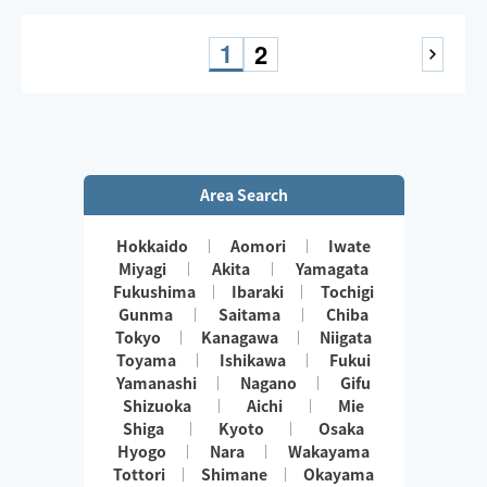
1
2
Area Search
Hokkaido
Aomori
Iwate
Miyagi
Akita
Yamagata
Fukushima
Ibaraki
Tochigi
Gunma
Saitama
Chiba
Tokyo
Kanagawa
Niigata
Toyama
Ishikawa
Fukui
Yamanashi
Nagano
Gifu
Shizuoka
Aichi
Mie
Shiga
Kyoto
Osaka
Hyogo
Nara
Wakayama
Tottori
Shimane
Okayama