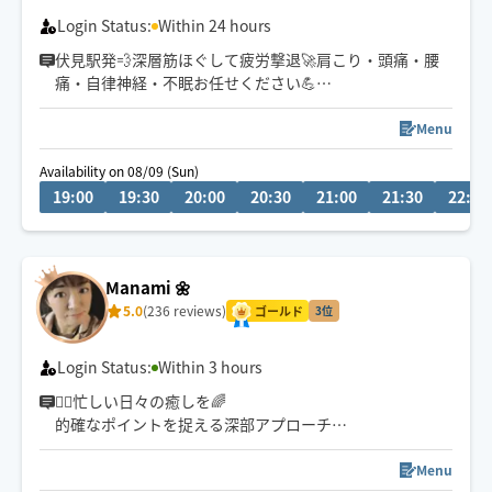
Login Status:
Within 24 hours
伏見駅発💨深層筋ほぐして疲労撃退🚀肩こり・頭痛・腰
痛・自律神経・不眠お任せください💪
チャット💬事前相談対応中
鍼灸師セラピストによる本格整体💆‍♀️
Menu
Availability on 08/09 (Sun)
筋肉をもみほぐす手技で可動域が広がり全身整えること
19:00
19:30
20:00
20:30
21:00
21:30
22:00
が得意です🐣
スッキリ感が違います。
・迅速な対応を心がけております
Manami 🌼
・栄・伏見・名駅すぐ行けます🎒
5.0
(236 reviews)
→ご要望に記載してください
ゴールド
3位
▶︎施術中や他の仕事中は返信遅れます🙏
Login Status:
Within 3 hours
🏃‍♂️忙しい日々の癒しを🌈
的確なポイントを捉える深部アプローチ
お身体が開放されて心までほぐれる心地よさを実感くだ
さい✨
Menu