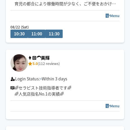
育児の都合により稼働時間が少なく、ご不便をおかけし
大変申し訳ございません。
Menu
基本的に土曜日昼間、名古屋市南部周辺で活動していま
08/22 (Sat)
す😊
10:30
11:00
11:30
港区出発です。
スケジュールで❌️でも、事前にお問い合わせいただければ
ご対応できる場合がこざいますので（日中〜夕方）、お
👩🏻‍🦱美輝
問い合わせいただけますと幸いです☺️
5.0
(112 reviews)
Login Status:
Within 3 days
🌈セラピスト技術指導者です🌈
🌈人気店指名No.1の実績🌈
Menu