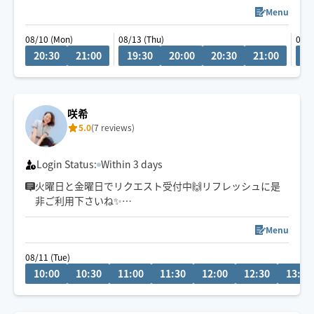
チャットにてご相談ください！
Menu
08/10 (Mon)
08/13 (Thu)
08/1
車移動が主となっていますので、ご予約時に駐車場の情
20:30
21:00
19:30
20:00
20:30
21:00
2
報をいただけると大変助かります。
咲希
5.0
(7 reviews)
Login Status:
Within 3 days
火曜日と金曜日でリクエスト受付中🙌リフレッシュに是
非ご利用下さいね✨
肩こり🍀腰痛🍀眼精疲労🍀足つぼ🐾オイルトリートメン
ト💆タイ古式✨もみほぐし🌱⋆｡
Menu
🚃移動です✨
08/11 (Tue)
リクエストお待ちしております(*^^*)
10:00
10:30
11:00
11:30
12:00
12:30
13:00