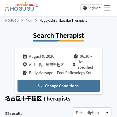
Users
No.1
※
English
HOGUGU
Aichi
Nagoyashi-chikusaku Therapists
Search Therapist
August 9, 2026
06:30
~
Not
Aichi 名古屋市千種区
specified
Body Massage + Foot Reflexology Set
Change Conditions
名古屋市千種区
Therapists
22
results