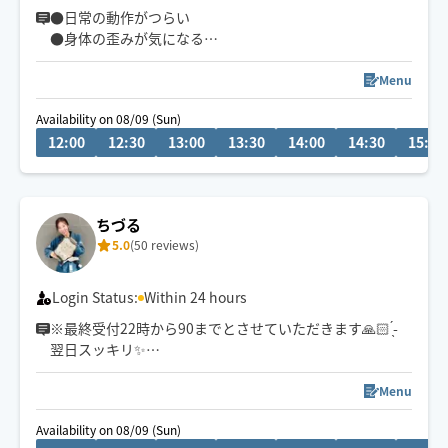
●日常の動作がつらい
●身体の歪みが気になる
●趣味や仕事のパフォーマンスを良くしたい
どんなお悩みにも真摯に向き合い身体の痛みや不調、お
Menu
客様の気になる所をその場しのぎではなく"根本"から対
Availability on 08/09 (Sun)
応させて頂きます
12:00
12:30
13:00
13:30
14:00
14:30
15:00
眼精疲労
ストレートネック
慢性的な肩こり腰痛
ちづる
足の浮腫み
5.0
(50 reviews)
末端冷え性
お客様の身体に合った施術でメニューをご提案させて頂
Login Status:
Within 24 hours
きます👏
※最終受付22時から90までとさせていただきます🙏🏻 ̖́-
翌日スッキリ✨️
小さなお子さまやペットが居るお宅も歓迎です🐶😺
全身を緩めてしっかり揉みほぐします🕊 ͗ ͗〰︎︎♡
Menu
Availability on 08/09 (Sun)