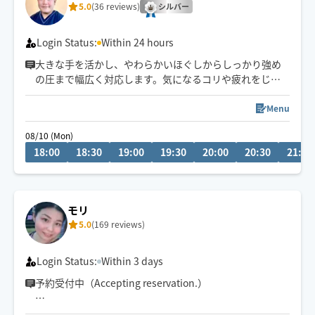
5.0
(36 reviews)
※他店舗での勤務もあり、施術中は返信や承諾が遅くな
シルバー
りますのでご了承ください🙇
Login Status:
Within 24 hours
大きな手を活かし、やわらかいほぐしからしっかり強め
の圧まで幅広く対応します。気になるコリや疲れをじっ
くり癒す施術が得意です。強さや重点箇所は遠慮なくお
伝えください。リラックスできる時間をご提供します。
Menu
08/10 (Mon)
訪問鍼灸やその他ホググ以外での施術中の場合、ご予約
18:00
18:30
19:00
19:30
20:00
20:30
21:00
の承認が遅れる場合がございます。
モリ
5.0
(169 reviews)
Login Status:
Within 3 days
予約受付中（Accepting reservation.）