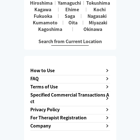
Hiroshima
Yamaguchi
Tokushima
Kagawa
Ehime
Kochi
Fukuoka
Saga
Nagasaki
Kumamoto
Oita
Miyazaki
Kagoshima
Okinawa
Search from Current Location
How to Use
FAQ
Terms of Use
Specified Commercial Transactions A
ct
Privacy Policy
For Therapist Registration
Company