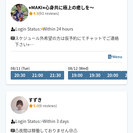
⭐︎MAKI⭐︎心身共に極上の癒しを〜
4.9
(93 reviews)
Login Status:
Within 24 hours
スケジュール外希望の方は仮予約にてチャットでご連絡
下さい⭐︎
業界12年安心してお任せください🌼
Menu
お話を聞くのもお喋りも大好きです✨
08/11 (Tue)
08/12 (Wed)
写真より話し易いと言われます☺️
20:30
21:00
21:30
19:00
19:30
20:00
20:
小さいお子さん居る方、動物を飼ってるお宅も可能です
◎
🫶旅行 登山 釣り グルメ エステ
犬 自然 大須商店街案内人もたまに🫶
すずき
5.0
(9 reviews)
Login Status:
Within 3 days
⚠️夜間は稼働しておりません😢⚠