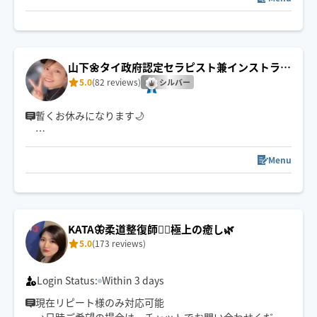
(名駅周辺のみで中村区も対応します)
施術歴15年以上サロンオーナーが伺います！筋膜(ファシ
ア)リリースと極上ヘッドスパ♪本格アロマトリートメン
山下🌼タイ政府認定セラピスト兼インストラク
トも施術出来ます🌿アロマで‬希望の方は事前にコメント
ター🇹🇭
5.0
(82 reviews)
シルバー
お願いします♪
暫くお休みになります🌙
🚲 西区より出発いたします（自転車または公共交通機関
でお伺いします）
Menu
📍 名古屋市外へのご訪問は、移動時間の都合により120
分以上のコースで承っております🙆🏻‍♀️
【 保有資格📚 】
KATA🦋柔道整復師💁‍♀️極上の癒し🌿
・CCAタイマッサージインストラクター取得
5.0
(173 reviews)
・整体/つぼ/リンパケア講座取得
Login Status:
Within 3 days
現在リピート様のみ対応可能