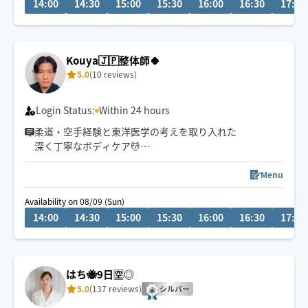
14:00
14:30
15:00
15:30
16:00
16:30
17:00
Kouya🇯🇵整体師🍀
5.0
(10 reviews)
Login Status:
Within 24 hours
柔道・空手経験と東洋医学の考えを取り入れた
深く丁寧なボディケア💆
首肩腰の重だるさや全身疲労には
全身のつながりまで見られる90分以上が
Menu
おすすめです😊
Availability on 08/09 (Sun)
14:00
14:30
15:00
15:30
16:00
16:30
17:00
はち🐝9日🈳◎
5.0
(137 reviews)
シルバー