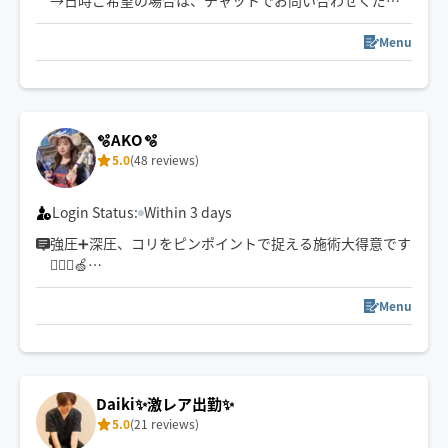
→日時ご希望の場合は、チャットでお問い合わせくださ
い✨
⚠️クーポン利用は私の施術リピート様のみです！！
Menu
※ご新規様の予約確定はメッセージの返信確認次第です
※前後の施術の関係で時間調節難しい際は、ご予約をお
断りする場合がございますのでご了承ください
🫧AKO🫧
5.0
(48 reviews)
Login Status:
Within 3 days
強圧➕深圧、コリをピンポイントで捉える施術大得意です
💆🏻‍♀️🍏
小柄ですがパワー全開なのと手が温かくお客様にお褒め
いただくことが多いので是非一度受けてみてほしいです
Menu
🌱
※ご新規様は90分以上でのご予約でお願いいたします。
Daiki✨激レア出勤✨
5.0
(21 reviews)