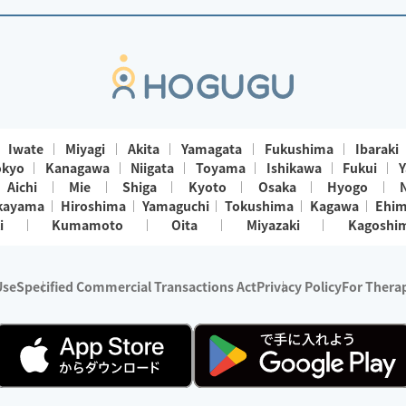
Iwate
Miyagi
Akita
Yamagata
Fukushima
Ibaraki
okyo
Kanagawa
Niigata
Toyama
Ishikawa
Fukui
Y
Aichi
Mie
Shiga
Kyoto
Osaka
Hyogo
kayama
Hiroshima
Yamaguchi
Tokushima
Kagawa
Ehi
i
Kumamoto
Oita
Miyazaki
Kagoshi
Use
Specified Commercial Transactions Act
Privacy Policy
For Therap