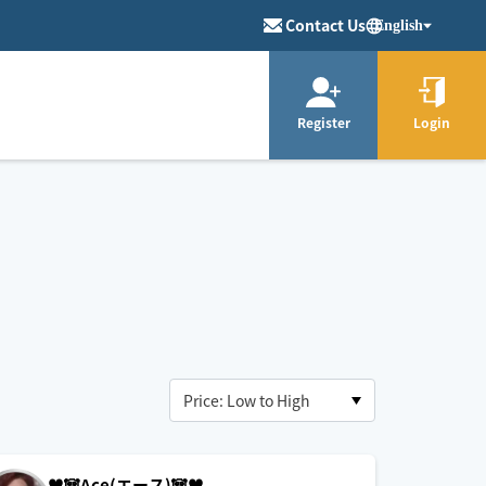
Contact Us
English
Register
Login
♥️🐼Ace(エース)🐼♥️