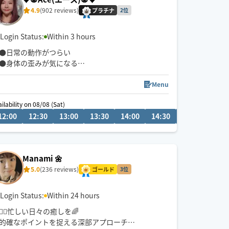
4.9
(902 reviews)
プラチナ
2位
Login Status:
Within 3 hours
●日常の動作がつらい
●身体の歪みが気になる
●趣味や仕事のパフォーマンスを良くしたい
どんなお悩みにも真摯に向き合い身体の痛みや不
Menu
調、お客様の気になる所をその場しのぎではなく"根
ilability on 08/08 (Sat)
本"から対応させて頂きます
12:00
12:30
13:00
13:30
14:00
14:30
15:00
15:3
眼精疲労
ストレートネック
慢性的な肩こり腰痛
Manami 🌼
足の浮腫み
5.0
(236 reviews)
末端冷え性
ゴールド
3位
お客様の身体に合った施術でメニューをご提案させ
Login Status:
Within 24 hours
て頂きます👏
🏃‍♂️忙しい日々の癒しを🌈
的確なポイントを捉える深部アプローチ
小さなお子さまやペットが居るお宅も歓迎です🐶😺