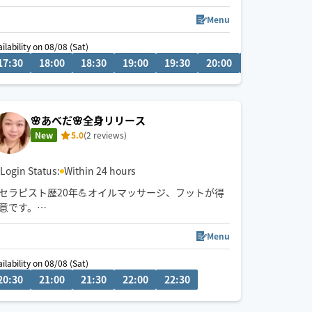
お身体が開放されて心までほぐれる心地よさを実感
ください✨
Menu
ilability on 08/08 (Sat)
08/09 (Sun)
👍揉まれ慣れてる方もリラクゼーション初めてな方
17:30
19:00
18:00
19:30
18:30
20:00
19:00
20:30
19:30
21:00
20:00
20:30
21:0
にもお試し頂きたいです♪
※8月〜報酬料金の改定により
料金を変更しました🙇
🌸あべだ🌸全身リリース
New
5.0
(2 reviews)
🧑‍🎓鍼灸指圧系専門学生です
日々、知識技術の勉強してます
Login Status:
Within 24 hours
◉火•木•日 19時〜24時
セラピスト歴20年💪オイルマッサージ、フットが得
◉金土は19時〜深夜まで
意です。
1.5倍マット持参可⭐️
ご希望の方はご予約時にお申し出ください。
Menu
・長さ180cm×幅120cm
Sun)
ilability on 08/08 (Sat)
・雨天時は持ち込みいたしかねます
0
20:30
03:00
21:00
03:30
21:30
04:00
22:00
04:30
22:30
05:00
📍中村区出発🚗
強揉み・ロング施術もお任せください💪