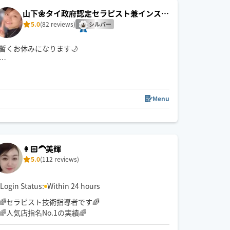
山下🌼タイ政府認定セラピスト兼インスト
ラクター🇹🇭
5.0
(82 reviews)
シルバー
暫くお休みになります🌙
🚲 西区より出発いたします（自転車または公共交通
機関でお伺いします）
📍 名古屋市外へのご訪問は、移動時間の都合により
Menu
120分以上のコースで承っております🙆🏻‍♀️
【 保有資格📚 】
・CCAタイマッサージインストラクター取得
・整体/つぼ/リンパケア講座取得
👩🏻‍🦱美輝
5.0
(112 reviews)
Login Status:
Within 24 hours
🌈セラピスト技術指導者です🌈
🌈人気店指名No.1の実績🌈