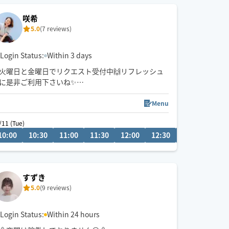
咲希
ペットちゃんご在宅オッケーです！
5.0
(7 reviews)
Login Status:
Within 3 days
火曜日と金曜日でリクエスト受付中🙌リフレッシュ
に是非ご利用下さいね✨
肩こり🍀腰痛🍀眼精疲労🍀足つぼ🐾オイルトリート
メント💆タイ古式✨もみほぐし🌱⋆｡
Menu
🚃移動です✨
 (Mon)
/11 (Tue)
08/20 (Thu)
リクエストお待ちしております(*^^*)
:30
10:00
21:00
10:30
19:30
11:00
20:00
11:30
20:30
12:00
21:00
12:30
13:00
13:3
すずき
5.0
(9 reviews)
Login Status:
Within 24 hours