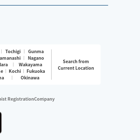
Tochigi
Gunma
amanashi
Nagano
Search from
Nara
Wakayama
Current Location
me
Kochi
Fukuoka
ma
Okinawa
ist Registration
Company