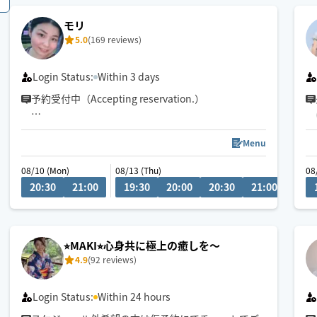
お身体のこと、お気軽にご相談ください✨
モリ
5.0
(169 reviews)
※他店舗での勤務もあり、施術中は返信や承諾が遅
くなりますのでご了承ください🙇
Login Status:
Within 3 days
予約受付中（Accepting reservation.）
チャットにてご相談ください！
Menu
08/10 (Mon)
08/13 (Thu)
08/17
08
車移動が主となっていますので、ご予約時に駐車場
20:30
21:00
19:30
20:00
20:30
21:00
20
の情報をいただけると大変助かります。
⭐︎MAKI⭐︎心身共に極上の癒しを〜
4.9
(92 reviews)
Login Status:
Within 24 hours