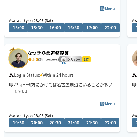
チャット💬事前相談対応中
鍼灸師セラピストによる本格整体💆‍♀️
Menu
Availability on 08/08 (Sat)
Ava
筋肉をもみほぐす手技で可動域が広がり全身整える
15:00
15:30
16:00
16:30
17:00
22:00
22:30
ことが得意です🐣
スッキリ感が違います。
・迅速な対応を心がけております
なつき🌻柔道整復師
・栄・伏見・名駅すぐ行けます🎒
5.0
(39 reviews)
→ご要望に記載してください
シルバー
1位
▶︎施術中や他の仕事中は返信遅れます🙏
Login Status:
Within 24 hours
22時〜朝方にかけては名古屋周辺にいることが多い
です💆‍♂️
💬シフト外の日時やメニューのご相談はチャットに
Menu
てお問い合わせください。
Availability on 08/08 (Sat)
08/09 (
Ava
調整可能な際は出来る限り対応させていただきます
19:30
20:00
20:30
21:00
21:30
22:00
02:3
経験年数12年、整体院や接骨院、出張マッサージ等
の経験あり💪