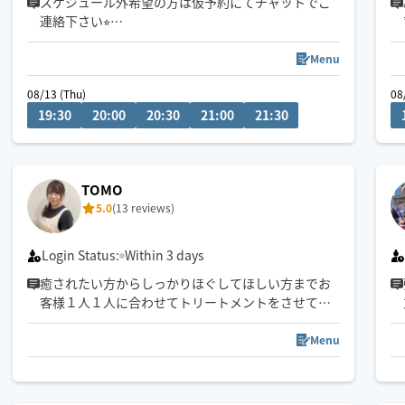
スケジュール外希望の方は仮予約にてチャットでご
連絡下さい⭐︎
業界12年安心してお任せください🌼
Menu
お話を聞くのもお喋りも大好きです✨
08/13 (Thu)
08
写真より話し易いと言われます☺️
19:30
20:00
20:30
21:00
21:30
小さいお子さん居る方、動物を飼ってるお宅も可能
です◎
🫶旅行 登山 釣り グルメ エステ
犬 自然 大須商店街案内人もたまに🫶
TOMO
5.0
(13 reviews)
Login Status:
Within 3 days
癒されたい方からしっかりほぐしてほしい方までお
客様１人１人に合わせてトリートメントをさせてい
ただきます♪
Menu
ご予約お待ちしております！