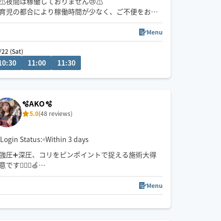
⚠️夜間は稼働しておりません😢⚠
育児の都合により稼働時間が少なく、ご不便をおか
けし大変申し訳ございません。
Menu
基本的に土曜日昼間、名古屋市南部周辺で活動して
/22 (Sat)
います😊
10:30
11:00
11:30
港区出発です。
スケジュールで❌️でも、事前にお問い合わせいただ
ければご対応できる場合がこざいますので（日中〜
🫧AKO🫧
夕方）、お問い合わせいただけますと幸いです☺️
5.0
(48 reviews)
Login Status:
Within 3 days
強圧➕深圧、コリをピンポイントで捉える施術大得
意です💆🏻‍♀️🍏
小柄ですがパワー全開なのと手が温かくお客様にお
褒めいただくことが多いので是非一度受けてみてほ
Menu
しいです🌱
※ご新規様は90分以上でのご予約でお願いいたしま
す。