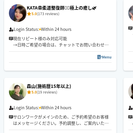
KATA🦋柔道整復師💁‍♀️極上の癒し🌿
5.0
(173 reviews)
Login Status:
Within 24 hours
現在リピート様のみ対応可能
→日時ご希望の場合は、チャットでお問い合わせく
ださい✨
⚠️クーポン利用は私の施術リピート様のみです！！
Menu
※ご新規様の予約確定はメッセージの返信確認次第
です
※前後の施術の関係で時間調節難しい際は、ご予約
をお断りする場合がございますのでご了承ください
森山(施術歴15年以上)
5.0
(19 reviews)
Login Status:
Within 24 hours
サロンワークがメインのため、ご予約希望のお客様
はメッセージください。予約調整し、ご案内いたし
ます。