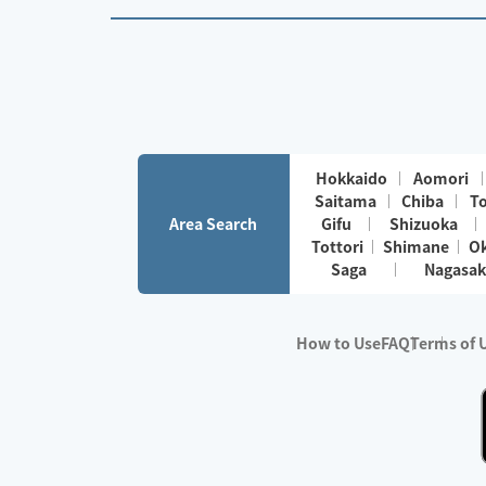
Hokkaido
Aomori
Saitama
Chiba
T
Area Search
Gifu
Shizuoka
Tottori
Shimane
O
Saga
Nagasak
How to Use
FAQ
Terms of 