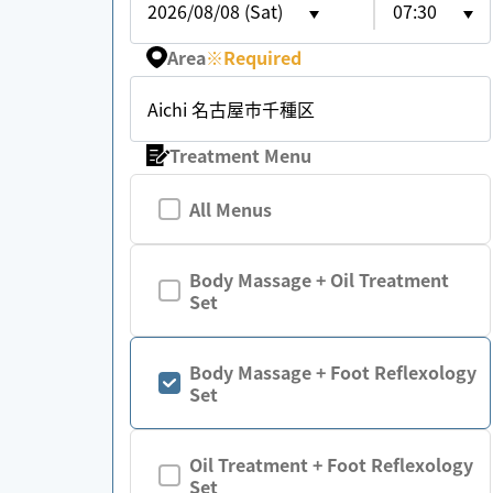
2026/08/08 (Sat)
07:30
Area
※
Required
Aichi 名古屋市千種区
Treatment Menu
All Menus
Body Massage + Oil Treatment
Set
Body Massage + Foot Reflexology
Set
Oil Treatment + Foot Reflexology
Set