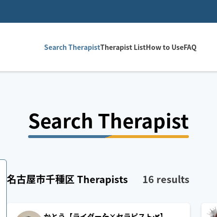
Search Therapist
Therapist List
How to Use
FAQ
Search Therapist
名古屋市千種区
Therapists
16
results
かとう【ライダー🛵×セラピスト🌿】