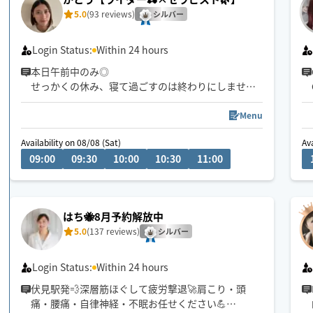
5.0
(93 reviews)
シルバー
Login Status:
Within 24 hours
本日午前中のみ◎
せっかくの休み、寝て過ごすのは終わりにしません
か？？
Menu
平日は仕事で疲れきってしまい休日は何もせずだら
Availability on 08/08 (Sat)
Ava
だらしているだけ。。。
09:00
09:30
10:00
10:30
11:00
実はデスクワークや運動不足で動かないことによ
り、身体はどんどん固まっていきます。大切なのは
定期的なケア。休みを無駄にしたくないなら私にお
はち🐝8月予約解放中
任せください！
5.0
(137 reviews)
シルバー
寝ているだけで身体のメンテナンスができちゃいま
す♪あなたのお部屋を極上の癒し空間に🌱
Login Status:
Within 24 hours
伏見駅発💨深層筋ほぐして疲労撃退🚀肩こり・頭
痛・腰痛・自律神経・不眠お任せください💪