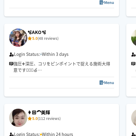
はり師、きゅう師
Menu
💮皆様に極上のリラクゼーションタイムを
夏の間、お休み頂いていましたが、ホググ復活しま
したー🙌
🫧AKO🫧
またどうぞよろしくお願いします🙇
5.0
(48 reviews)
Login Status:
Within 3 days
強圧➕深圧、コリをピンポイントで捉える施術大得
意です💆🏻‍♀️🍏
小柄ですがパワー全開なのと手が温かくお客様にお
褒めいただくことが多いので是非一度受けてみてほ
Menu
しいです🌱
※ご新規様は90分以上でのご予約でお願いいたしま
す。
👩🏻‍🦱美輝
5.0
(112 reviews)
Login Status:
Within 24 hours