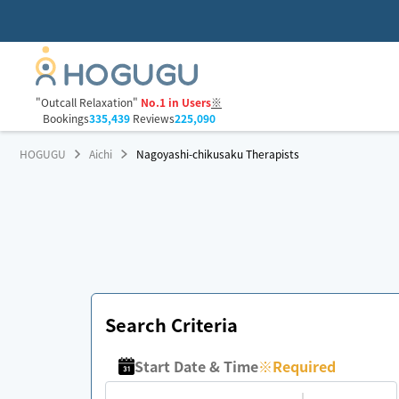
"Outcall Relaxation"
No.1 in Users
※
Bookings
335,439
Reviews
225,090
HOGUGU
Aichi
Nagoyashi-chikusaku Therapists
Search Criteria
Start Date & Time
※
Required