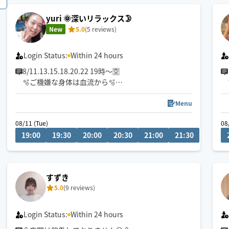
yuri 🌞深いリラックス🌛
New
5.0
(5 reviews)
Login Status:
Within 24 hours
8/11.13.15.18.20.22 19時〜🈳
🫧ご機嫌な身体は血流から🫧
もみほぐし+オイル《お試し価格中》
Menu
出勤枠少なめですがこの機会にぜひ💡
08/11 (Tue)
08/13 (
08
最寄り駅から徒歩15分以内歓迎😊
19:00
19:30
20:00
20:30
21:00
21:30
19:0
✔️足裏とヘッドマッサージ好評👣
日中は返信が遅い場合があります
すずき
5.0
(9 reviews)
大きな手のひら🤲の密着と圧迫で
コリや筋肉をしっかりほぐします👍
Login Status:
Within 24 hours