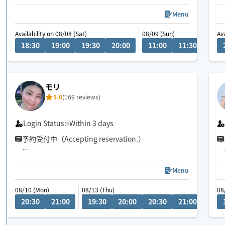
しっかりほぐしてリンパを流す、揉み返しが起きに
くいオイルマッサージはいかがですか？
Menu
特に首・肩のオイルマッサージ・ヘッドマッサージ
Availability on 08/08 (Sat)
08/09 (Sun)
Ava
が得意です！
18:30
19:00
19:30
20:00
11:00
11:30
12:0
しっかりと圧をかけて、指や手の平をリンパの流れ
に沿って、ゆっくりと行なう痛気持ち良い心地よい
マッサージをぜひご体感下さい🤲
皆さまのご予約お待ちしています！
モリ
5.0
(169 reviews)
Login Status:
Within 3 days
予約受付中（Accepting reservation.）
チャットにてご相談ください！
Menu
08/10 (Mon)
08/13 (Thu)
08/17
08
車移動が主となっていますので、ご予約時に駐車場
20:30
21:00
19:30
20:00
20:30
21:00
20
の情報をいただけると大変助かります。