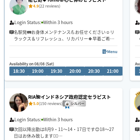
4.9
(22 reviews)
Login Status:
Within 3 hours
名駅発🚃お身体メンテナンス💪お任せください☺️リ
ラックス＆リフレッシュ、リカバリー🍀早着ご希望
ご相談ください
Menu
🍀肩、首、腰のお疲れ、脚の浮腫やだるさ、眠りが
Availability on 08/08 (Sat)
Ava
浅い、寝てもスッキリできない慢性的な疲労感な
18:30
19:00
19:30
20:00
20:30
21:00
21:30
ど、お身体のお悩みお気軽に💁‍♀️《ヘッド&首肩ケ
ア》が得意です！
施術歴20年以上のベテランセラピストによる丁寧な
RIA🌺インドネシア政府認定セラピスト
カウンセリング付き🎀お気軽にご相談ください☺️
5.0
(150 reviews)
シルバー
Login Status:
Within 3 hours
次回以降出勤は8月9・11〜14・17日です😊18〜27
日はお休み致します🙇‍♀️