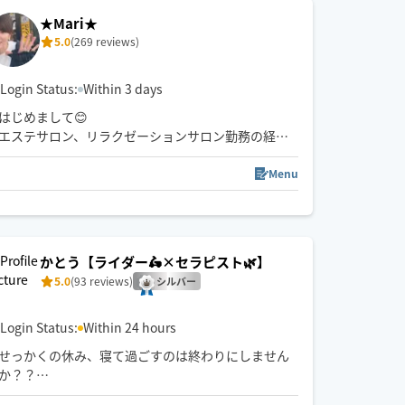
・整体/つぼ/リンパケア講座取得
★Mari★
5.0
(269 reviews)
Login Status:
Within 3 days
はじめまして😊
エステサロン、リラクゼーションサロン勤務の経験
を経て、今は個人サロンを経営しています。
アロマトリートメント、リフレクソロジーが得意で
Menu
す☝️✨
ご希望であれば、ストレッチ、指圧、ヘッドセラピ
ーも施術に組み込むことが可能です😃
ご依頼下さった方に喜んで頂けるよう、精一杯施術
かとう【ライダー🛵×セラピスト🌿】
させて頂きます❣️
5.0
(93 reviews)
シルバー
よろしくお願い致します🙇‍♀️
Login Status:
Within 24 hours
せっかくの休み、寝て過ごすのは終わりにしません
か？？