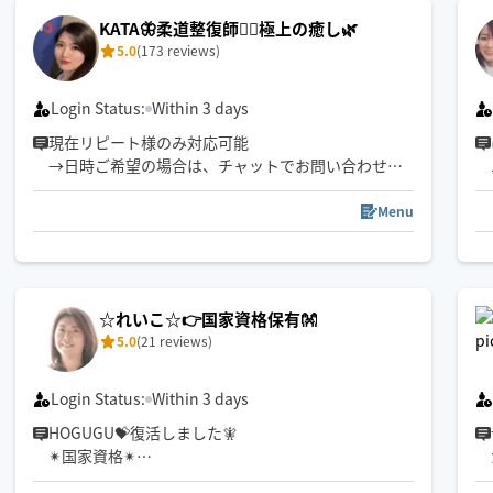
張って応えたいと思ってます。
KATA🦋柔道整復師💁‍♀️極上の癒し🌿
5.0
(173 reviews)
Login Status:
Within 3 days
現在リピート様のみ対応可能
→日時ご希望の場合は、チャットでお問い合わせく
ださい✨
⚠️クーポン利用は私の施術リピート様のみです！！
Menu
※ご新規様の予約確定はメッセージの返信確認次第
です
※前後の施術の関係で時間調節難しい際は、ご予約
をお断りする場合がございますのでご了承ください
☆れいこ☆👉国家資格保有👐
5.0
(21 reviews)
Login Status:
Within 3 days
HOGUGU💝復活しました🧚
✴国家資格✴
あん摩マッサージ指圧師👍