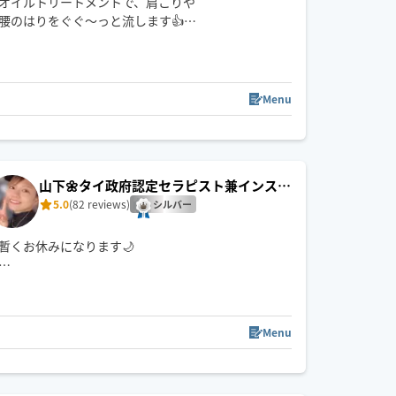
オイルトリートメントで、肩こりや
腰のはりをぐぐ〜っと流します👍️
固まったお身体をゆるめて、ふわっと軽く✨
🌿オーガニックアロマを贅沢に使用。お好みで香り
を選べます（アレルギーの方はお伝え下さい)
Menu
🌿時間内でボディ＋フェイシャルの組み合わせ🆗→
【オイル＋フッド】で選択下さい
山下🌼タイ政府認定セラピスト兼インスト
🌿簡易式ベッド（畳2畳分のスペース）持ち込み可能
ラクター🇹🇭
5.0
(82 reviews)
です。ご希望の場合は、″ベッド希望″とお書きくだ
シルバー
さい✨
暫くお休みになります🌙
🚲 西区より出発いたします（自転車または公共交通
機関でお伺いします）
📍 名古屋市外へのご訪問は、移動時間の都合により
Menu
120分以上のコースで承っております🙆🏻‍♀️
【 保有資格📚 】
・CCAタイマッサージインストラクター取得