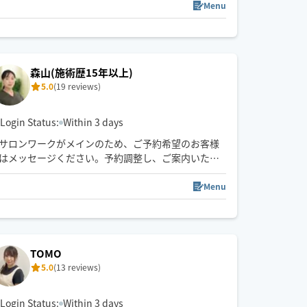
平日は仕事で疲れきってしまい休日は何もせずだら
Menu
だらしているだけ。。。
実はデスクワークや運動不足で動かないことによ
り、身体はどんどん固まっていきます。大切なのは
森山(施術歴15年以上)
定期的なケア。休みを無駄にしたくないなら私にお
5.0
(19 reviews)
任せください！
寝ているだけで身体のメンテナンスができちゃいま
Login Status:
Within 3 days
す♪あなたのお部屋を極上の癒し空間に🌱
サロンワークがメインのため、ご予約希望のお客様
はメッセージください。予約調整し、ご案内いたし
ます。
Menu
エリア:中区/千種区/東区で対応◎
(名駅周辺のみで中村区も対応します)
施術歴15年以上サロンオーナーが伺います！筋膜(フ
TOMO
ァシア)リリースと極上ヘッドスパ♪本格アロマトリ
5.0
(13 reviews)
ートメントも施術出来ます🌿アロマで‬希望の方は事
前にコメントお願いします♪
Login Status:
Within 3 days