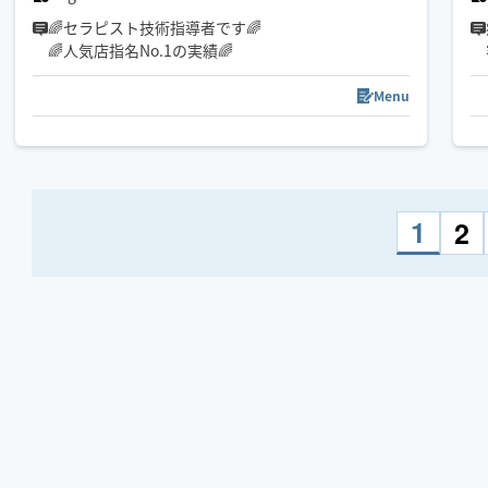
🌈セラピスト技術指導者です🌈
🌈人気店指名No.1の実績🌈
Menu
1
2