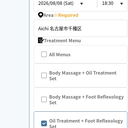
2026/08/08 (Sat)
18:30
Area
※
Required
Aichi 名古屋市千種区
Treatment Menu
All Menus
Body Massage + Oil Treatment
Set
Body Massage + Foot Reflexology
Set
Oil Treatment + Foot Reflexology
Set