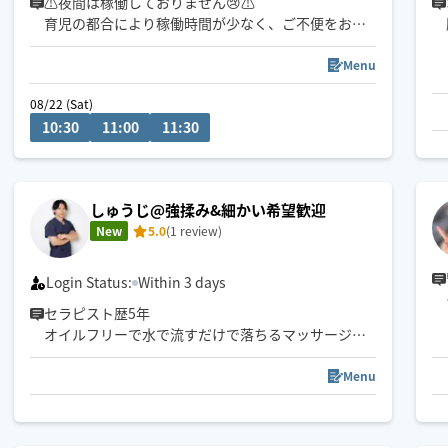
⚠️夜間は稼働しておりません😢⚠
自律神経を整えましょう🌱
育児の都合により稼働時間が少なく、ご不便をおか
けし大変申し訳ございません。
Menu
基本的に土曜日昼間、名古屋市南部周辺で活動して
08/22 (Sat)
います😊
10:30
11:00
11:30
港区出発です。
スケジュールで❌️でも、事前にお問い合わせいただ
ければご対応できる場合がこざいますので（日中〜
しゅうじ@強揉み&細かい希望歓迎
夕方）、お問い合わせいただけますと幸いです☺️
New
5.0
(1 review)
Login Status:
Within 3 days
セラピスト歴5年
オイルフリーで水で流すだけで落ちるマッサージリ
キッド使用。
得意は足裏と腰周辺です。
Menu
基本的に9:30〜19:30活動してます。
一度呼んでくださった方からの時間帯のご要望は頑