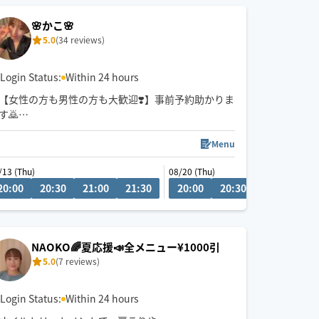
🌸かこ🌸
5.0
(34 reviews)
Login Status:
Within 24 hours
【女性の方も男性の方も大歓迎❣️】事前予約助かりま
す🙇
予約サイトで長いコースを選択できない場合は、チ
ャットでご相談下さい。
Menu
遅い時間も、可能な場合がありますので、ご相談下
Thu)
/13 (Thu)
08/20 (Thu)
さい😌
0
20:00
19:30
20:30
20:00
21:00
20:30
21:30
21:00
20:00
21:30
20:30
21:00
21
お一人お一人丁寧な接客と施術をモットーにしてお
ります。
NAOKO🌈夏応援📣全メニュー¥1000引
個人サロンオーナーをしています。
5.0
(7 reviews)
緑区から車で出発いたします🚗
癒されたい方、疲れてる方、ご予約お待ちしてます
ね♪
Login Status:
Within 24 hours