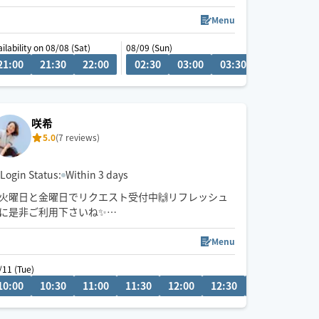
💬シフト外の日時やメニューのご相談はチャットに
Menu
てお問い合わせください。
ilability on 08/08 (Sat)
08/09 (Sun)
調整可能な際は出来る限り対応させていただきます
0
21:00
12:30
21:30
13:00
22:00
13:30
02:30
14:00
03:00
14:30
03:30
04:00
04
経験年数12年、整体院や接骨院、出張マッサージ等
の経験あり💪
お身体のこと、お気軽にご相談ください✨
咲希
5.0
(7 reviews)
※他店舗での勤務もあり、施術中は返信や承諾が遅
くなりますのでご了承ください🙇
Login Status:
Within 3 days
火曜日と金曜日でリクエスト受付中🙌リフレッシュ
に是非ご利用下さいね✨
肩こり🍀腰痛🍀眼精疲労🍀足つぼ🐾オイルトリート
メント💆タイ古式✨もみほぐし🌱⋆｡
Menu
🚃移動です✨
 (Mon)
/11 (Tue)
08/20 (Thu)
リクエストお待ちしております(*^^*)
:30
10:00
21:00
10:30
19:30
11:00
20:00
11:30
20:30
12:00
21:00
12:30
13:00
13:3