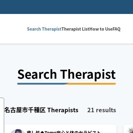
Search Therapist
Therapist List
How to Use
FAQ
Search Therapist
名古屋市千種区
Therapists
21
results
癒し処🍀Tomo🌸心と体のセラピスト