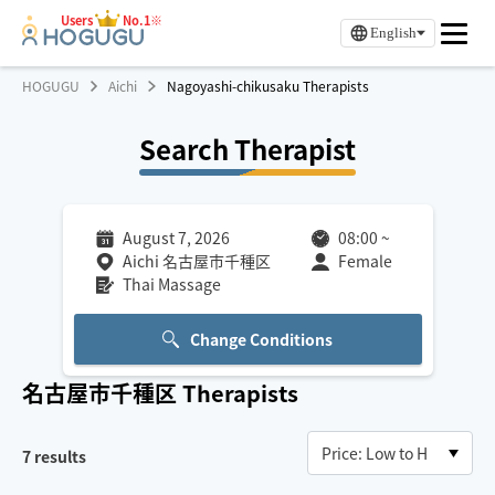
Users
No.1※
English
HOGUGU
Aichi
Nagoyashi-chikusaku Therapists
Search Therapist
August 7, 2026
08:00
~
Aichi 名古屋市千種区
Female
Thai Massage
Change Conditions
名古屋市千種区
Therapists
7
results