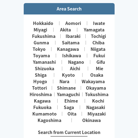
Area Search
Hokkaido
Aomori
Iwate
Miyagi
Akita
Yamagata
Fukushima
Ibaraki
Tochigi
Gunma
Saitama
Chiba
Tokyo
Kanagawa
Niigata
Toyama
Ishikawa
Fukui
Yamanashi
Nagano
Gifu
Shizuoka
Aichi
Mie
Shiga
Kyoto
Osaka
Hyogo
Nara
Wakayama
Tottori
Shimane
Okayama
Hiroshima
Yamaguchi
Tokushima
Kagawa
Ehime
Kochi
Fukuoka
Saga
Nagasaki
Kumamoto
Oita
Miyazaki
Kagoshima
Okinawa
Search from Current Location