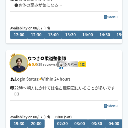
●身体の歪みが気になる
●趣味や仕事のパフォーマンスを良くしたい
どんなお悩みにも真摯に向き合い身体の痛みや不調、お
Menu
客様の気になる所をその場しのぎではなく"根本"から対
Availability on 08/07 (Fri)
応させて頂きます
12:00
12:30
13:00
13:30
14:00
14:30
15:00
眼精疲労
ストレートネック
慢性的な肩こり腰痛
なつき🌻柔道整復師
足の浮腫み
5.0
(39 reviews)
末端冷え性
シルバー
1位
お客様の身体に合った施術でメニューをご提案させて頂
Login Status:
Within 24 hours
きます👏
22時〜朝方にかけては名古屋周辺にいることが多いです
💆‍♂️
小さなお子さまやペットが居るお宅も歓迎です🐶😺
💬シフト外の日時やメニューのご相談はチャットにてお
Menu
問い合わせください。
Availability on 08/07 (Fri)
08/08 (Sat)
調整可能な際は出来る限り対応させていただきます
19:30
20:00
02:30
03:00
03:30
04:00
0