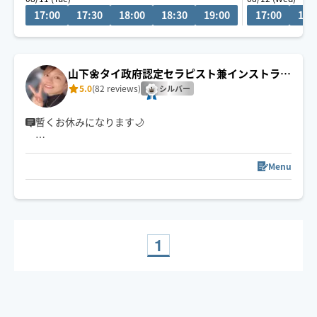
対応範囲外も条件によりご相談可能です。
17:00
17:30
18:00
18:30
19:00
17:00
17:
当日のご予約は原則お断りさせていただいており、前日
までの完全予約制とさせていただきます。
山下🌼タイ政府認定セラピスト兼インストラク
アトピーのため、オイルマッサージはご対応できない場
ター🇹🇭
5.0
(82 reviews)
合がございます。
シルバー
チップやレビューがとても励みになります。
暫くお休みになります🌙
🚲 西区より出発いたします（自転車または公共交通機関
でお伺いします）
Menu
📍 名古屋市外へのご訪問は、移動時間の都合により120
分以上のコースで承っております🙆🏻‍♀️
【 保有資格📚 】
・CCAタイマッサージインストラクター取得
1
・整体/つぼ/リンパケア講座取得