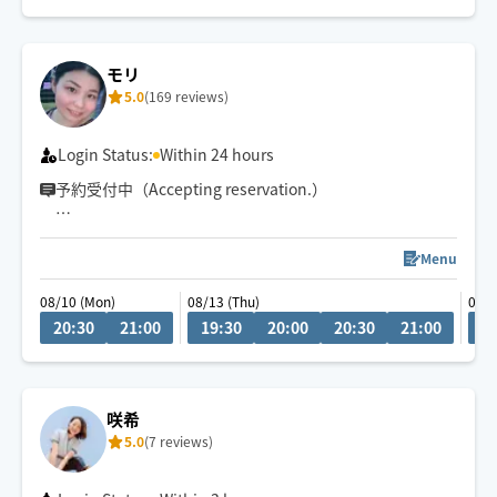
経験年数12年、整体院や接骨院、出張マッサージ等の経
験あり💪
お身体のこと、お気軽にご相談ください✨
モリ
5.0
(169 reviews)
※他店舗での勤務もあり、施術中は返信や承諾が遅くな
りますのでご了承ください🙇
Login Status:
Within 24 hours
予約受付中（Accepting reservation.）
チャットにてご相談ください！
Menu
08/10 (Mon)
08/13 (Thu)
08/1
車移動が主となっていますので、ご予約時に駐車場の情
20:30
21:00
19:30
20:00
20:30
21:00
2
報をいただけると大変助かります。
咲希
5.0
(7 reviews)