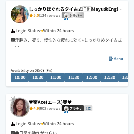
しっかりほぐれるタイ古式🇹🇭Mayu🌼Englis
h ok!
5.0
(124 reviews)
シルバー
Login Status:
Within 24 hours
浮腫み、凝り、慢性的な疲れに効く⭐︎しっかりめタイ古式
日々頑張る自分へのご褒美に、お仕事や家事の隙間時間
にセルフケアのお手伝いさせてください🌿
Menu
お客様に合わせた居心地の良い空間づくりを心がけてい
Availability on 08/07 (Fri)
ます☺️
10:00
10:30
11:00
11:30
12:00
12:30
13:00
90分がおすすめ！7〜16名古屋です！
※現在地から90分以上の場所はお断りさせて頂くことが
あります🙏
♥️🐼Ace(エース)🐼♥️
4.9
(902 reviews)
ご希望の日時がない際はまず予約前にメッセージ頂ける
プラチナ
2位
と対応できることもあります💌
Login Status:
Within 24 hours
●日常の動作がつらい