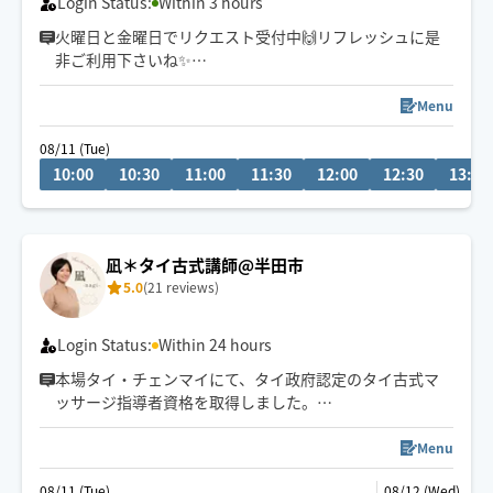
Login Status:
Within 3 hours
火曜日と金曜日でリクエスト受付中🙌リフレッシュに是
非ご利用下さいね✨
肩こり🍀腰痛🍀眼精疲労🍀足つぼ🐾オイルトリートメン
ト💆タイ古式✨もみほぐし🌱⋆｡
Menu
🚃移動です✨
08/11 (Tue)
リクエストお待ちしております(*^^*)
10:00
10:30
11:00
11:30
12:00
12:30
13:00
凪＊タイ古式講師@半田市
5.0
(21 reviews)
Login Status:
Within 24 hours
本場タイ・チェンマイにて、タイ政府認定のタイ古式マ
ッサージ指導者資格を取得しました。
予約リクエスト前にもチャットにてお気軽にお問い合わ
Menu
せください。
08/11 (Tue)
08/12 (Wed)