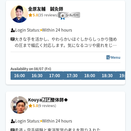
金原友輔 鍼灸師
5.0
(35 reviews)
シルバー
Login Status:
Within 24 hours
大きな手を活かし、やわらかいほぐしからしっかり強め
の圧まで幅広く対応します。気になるコリや疲れをじっ
くり癒す施術が得意です。強さや重点箇所は遠慮なくお
伝えください。リラックスできる時間をご提供します。
Menu
Availability on 08/07 (Fri)
訪問鍼灸やその他ホググ以外での施術中の場合、ご予約
16:00
16:30
17:00
17:30
18:00
18:30
19:00
の承認が遅れる場合がございます。
Kouya🇯🇵整体師🍀
5.0
(9 reviews)
Login Status:
Within 24 hours
柔道・空手経験と東洋医学の考えを取り入れた