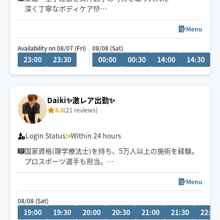
深く丁寧なボディケア💆
首肩腰の重だるさや全身疲労には
全身のつながりまで見られる90分以上が
Menu
おすすめです😊
Availability on 08/07 (Fri)
08/08 (Sat)
23:00
23:30
00:00
00:30
14:00
14:30
1
Daiki✨激レア出勤✨
5.0
(21 reviews)
Login Status:
Within 24 hours
国家資格(理学療法士)を持ち、5万人以上の施術を経験。
プロスポーツ選手も担当。
心身をほぐして一人ひとりに合わせた施術で「また受け
たい」と思える施術を届けます。
Menu
08/08 (Sat)
19:00
19:30
20:00
20:30
21:00
21:30
22:00