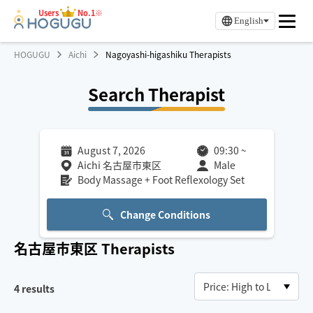
Users
No.1※
English
HOGUGU
Aichi
Nagoyashi-higashiku Therapists
Search Therapist
August 7, 2026
09:30
~
Aichi 名古屋市東区
Male
Body Massage + Foot Reflexology Set
Change Conditions
名古屋市東区
Therapists
4
results