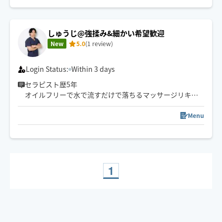
しゅうじ@強揉み&細かい希望歓迎
New
5.0
(1 review)
Login Status:
Within 3 days
セラピスト歴5年
オイルフリーで水で流すだけで落ちるマッサージリキッ
ド使用。
得意は足裏と腰周辺です。
Menu
基本的に9:30〜19:30活動してます。
一度呼んでくださった方からの時間帯のご要望は頑張っ
て応えたいと思ってます。
1