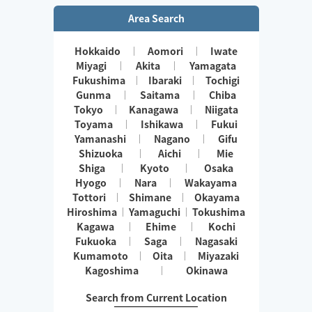
Area Search
Hokkaido
Aomori
Iwate
Miyagi
Akita
Yamagata
Fukushima
Ibaraki
Tochigi
Gunma
Saitama
Chiba
Tokyo
Kanagawa
Niigata
Toyama
Ishikawa
Fukui
Yamanashi
Nagano
Gifu
Shizuoka
Aichi
Mie
Shiga
Kyoto
Osaka
Hyogo
Nara
Wakayama
Tottori
Shimane
Okayama
Hiroshima
Yamaguchi
Tokushima
Kagawa
Ehime
Kochi
Fukuoka
Saga
Nagasaki
Kumamoto
Oita
Miyazaki
Kagoshima
Okinawa
Search from Current Location