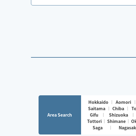
Hokkaido
Aomori
Saitama
Chiba
T
Area Search
Gifu
Shizuoka
Tottori
Shimane
O
Saga
Nagasak