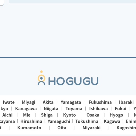
【メニュー】
🌿‬もみほぐし/ストレッチ
🌿オイルマッサージ
🌿足踏みマッサージ
🌿‬ヘッドスパ
Iwate
Miyagi
Akita
Yamagata
Fukushima
Ibaraki
okyo
Kanagawa
Niigata
Toyama
Ishikawa
Fukui
Y
Aichi
Mie
Shiga
Kyoto
Osaka
Hyogo
kayama
Hiroshima
Yamaguchi
Tokushima
Kagawa
Ehi
i
Kumamoto
Oita
Miyazaki
Kagoshi