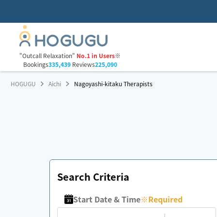
"Outcall Relaxation"
No.1 in Users
※
Bookings
335,439
Reviews
225,090
HOGUGU
Aichi
Nagoyashi-kitaku Therapists
Search Criteria
Start Date & Time
※
Required