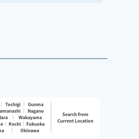
Tochigi
Gunma
amanashi
Nagano
Search from
Nara
Wakayama
Current Location
me
Kochi
Fukuoka
ma
Okinawa