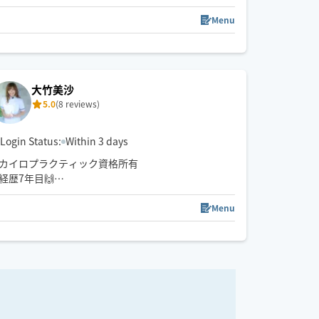
小柄ですがパワー全開なのと手が温かくお客様にお
褒めいただくことが多いので是非一度受けてみてほ
Menu
しいです🌱
※ご新規様は90分以上でのご予約でお願いいたしま
す。
大竹美沙
5.0
(8 reviews)
Login Status:
Within 3 days
カイロプラクティック資格所有
経歴7年目🙌
現在も活動中♪
Menu