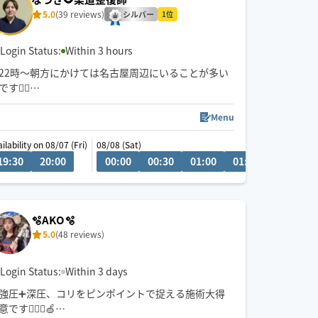
5.0
(39 reviews)
シルバー
1位
Login Status:
Within 3 hours
22時〜朝方にかけては名古屋周辺にいることが多い
です💆‍♂️
💬シフト外の日時やメニューのご相談はチャットに
Menu
てお問い合わせください。
ilability on 08/07 (Fri)
08/08 (Sat)
調整可能な際は出来る限り対応させていただきます
19:30
20:00
20:00
20:30
21:00
00:00
21:30
00:30
22:00
01:00
01:30
02:00
経験年数12年、整体院や接骨院、出張マッサージ等
の経験あり💪
お身体のこと、お気軽にご相談ください✨
🫧AKO🫧
5.0
(48 reviews)
※他店舗での勤務もあり、施術中は返信や承諾が遅
くなりますのでご了承ください🙇
Login Status:
Within 3 days
強圧➕深圧、コリをピンポイントで捉える施術大得
意です💆🏻‍♀️🍏