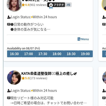
4.9
(902 reviews)
プラチナ
2位
Login Status:
Within 24 hours
●日常の動作がつらい
●身体の歪みが気になる
●趣味や仕事のパフォーマンスを良くしたい
どんなお悩みにも真摯に向き合い身体の痛みや不
Menu
調、お客様の気になる所をその場しのぎではなく"根
Availability on 08/07 (Fri)
Ava
本"から対応させて頂きます
16:30
17:00
17:30
18:00
18:30
19:00
19:30
眼精疲労
ストレートネック
慢性的な肩こり腰痛
KATA🦋柔道整復師💁‍♀️極上の癒し🌿
足の浮腫み
5.0
(173 reviews)
末端冷え性
お客様の身体に合った施術でメニューをご提案させ
Login Status:
Within 24 hours
て頂きます👏
現在リピート様のみ対応可能
→日時ご希望の場合は、チャットでお問い合わせく
小さなお子さまやペットが居るお宅も歓迎です🐶😺