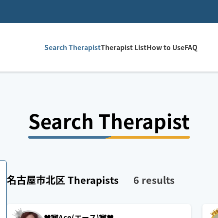
Search Therapist
Therapist List
How to Use
FAQ
Search Therapist
名古屋市北区
Therapists
6
results
♥️🐼Ace(エース)🐼♥️