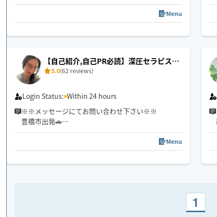
ださい✨
⚠️クーポン利用は私の施術リピート様のみです！！
Menu
※ご新規様の予約確定はメッセージの返信確認次第
です
※前後の施術の関係で時間調節難しい際は、ご予約
をお断りする場合がございますのでご了承ください
【自己紹介,自己PR必読】深圧セラピスト
5.0
(62 reviews)
🧘‍♀️Haru🌿‬
Login Status:
Within 24 hours
※※メッセージにてお問い合わせ下さい※※
豊橋市出発🚗
歴14年︎💪
強め〜優しい圧までお好みオーダー🉑
Menu
※如何わしい目的の方や腹いせに低評価つける方は
ご遠慮ください🥲
【選ばれる理由】
・手のひら全体で包み込む密着感
1
・頭/腕/足裏まで全身施術
・オーダーメイド施術