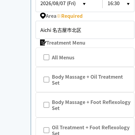
2026/08/07 (Fri)
16:30
Area
※
Required
Aichi 名古屋市北区
Treatment Menu
All Menus
Body Massage + Oil Treatment
Set
Body Massage + Foot Reflexology
Set
Oil Treatment + Foot Reflexology
Set