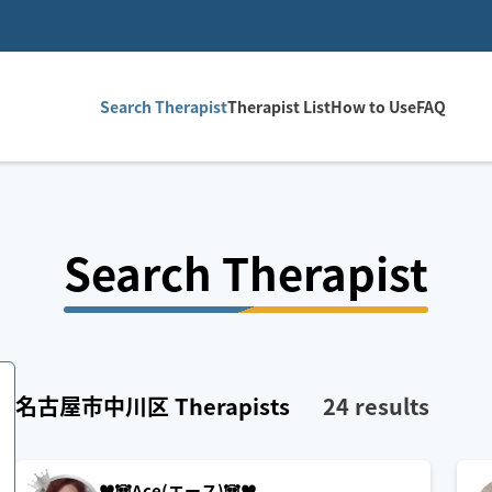
Search Therapist
Therapist List
How to Use
FAQ
Search Therapist
名古屋市中川区
Therapists
24
results
♥️🐼Ace(エース)🐼♥️