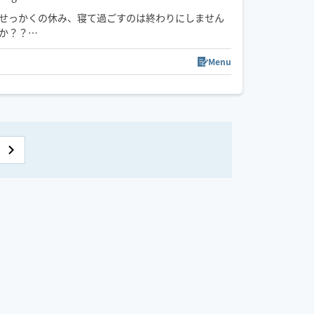
せっかくの休み、寝て過ごすのは終わりにしません
か？？
平日は仕事で疲れきってしまい休日は何もせずだら
Menu
だらしているだけ。。。
実はデスクワークや運動不足で動かないことによ
り、身体はどんどん固まっていきます。大切なのは
定期的なケア。休みを無駄にしたくないなら私にお
任せください！
寝ているだけで身体のメンテナンスができちゃいま
す♪あなたのお部屋を極上の癒し空間に🌱