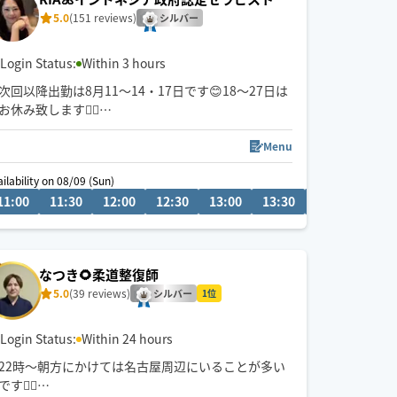
5.0
(151 reviews)
シルバー
Login Status:
Within 3 hours
次回以降出勤は8月11〜14・17日です😊18〜27日は
お休み致します🙇‍♀️
しっかりほぐしてリンパを流す、揉み返しが起きに
くいオイルマッサージはいかがですか？
Menu
特に首・肩のオイルマッサージ・ヘッドマッサージ
ailability on 08/09 (Sun)
が得意です！
11:00
14:30
11:30
15:00
12:00
15:30
12:30
16:00
13:00
16:30
13:30
14:00
14:3
しっかりと圧をかけて、指や手の平をリンパの流れ
に沿って、ゆっくりと行なう痛気持ち良い心地よい
マッサージをぜひご体感下さい🤲
皆さまのご予約お待ちしています！
なつき🌻柔道整復師
5.0
(39 reviews)
シルバー
1位
Login Status:
Within 24 hours
22時〜朝方にかけては名古屋周辺にいることが多い
です💆‍♂️