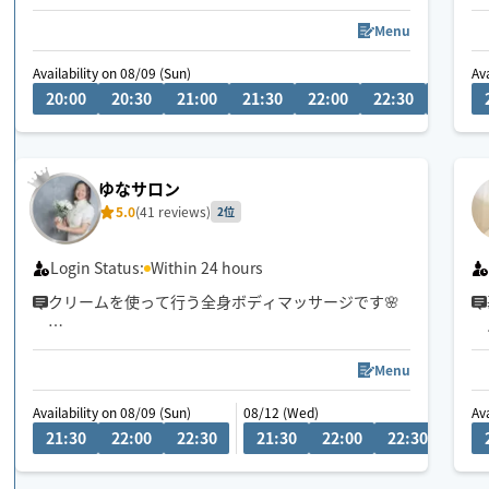
お身体が開放されて心までほぐれる心地よさを実感
ください✨
Menu
Availability on 08/09 (Sun)
Av
👍揉まれ慣れてる方もリラクゼーション初めてな方
20:00
20:30
21:00
21:30
22:00
22:30
23:00
にもお試し頂きたいです♪
🌟各種 90分コースが一番人気です。
(全身オーダーメイド施術は 120分コースがおすすめ)
ゆなサロン
5.0
(41 reviews)
2位
🧑‍🎓鍼灸指圧系専門学生です
日々、知識技術の勉強してます
Login Status:
Within 24 hours
クリームを使って行う全身ボディマッサージです🌸
筋肉にアプローチして、ほぐし伸ばしていくため、
痩せたい方・疲れやすい方・血流よくして健康に過
Menu
ごしたい方へおすすめです✨
Availability on 08/09 (Sun)
08/12 (Wed)
08/15
Av
21:30
22:00
22:30
21:30
22:00
22:30
21