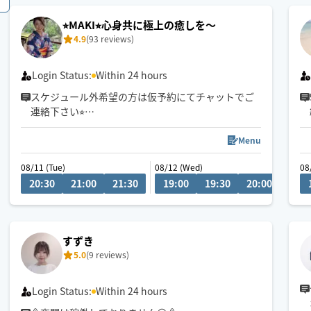
⭐︎MAKI⭐︎心身共に極上の癒しを〜
4.9
(93 reviews)
Login Status:
Within 24 hours
スケジュール外希望の方は仮予約にてチャットでご
連絡下さい⭐︎
業界12年安心してお任せください🌼
Menu
お話を聞くのもお喋りも大好きです✨
08/11 (Tue)
08/12 (Wed)
08
写真より話し易いと言われます☺️
20:30
21:00
21:30
19:00
19:30
20:00
20:3
小さいお子さん居る方、動物を飼ってるお宅も可能
です◎
🫶旅行 登山 釣り グルメ エステ
犬 自然 大須商店街案内人もたまに🫶
すずき
5.0
(9 reviews)
Login Status:
Within 24 hours