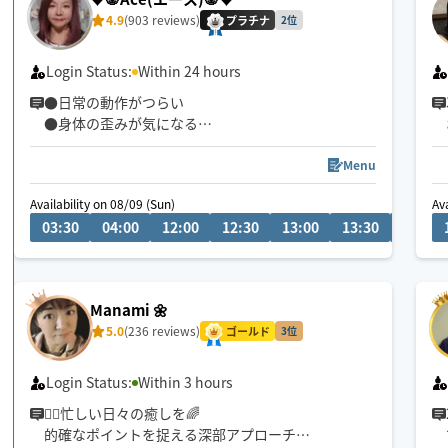
4.9
(903 reviews)
プラチナ
2位
Login Status:
Within 24 hours
●日常の動作がつらい
●身体の歪みが気になる
●趣味や仕事のパフォーマンスを良くしたい
どんなお悩みにも真摯に向き合い身体の痛みや不
Menu
調、お客様の気になる所をその場しのぎではなく"根
Availability on 08/09 (Sun)
Av
本"から対応させて頂きます
03:30
04:00
12:00
12:30
13:00
13:30
14:00
眼精疲労
ストレートネック
慢性的な肩こり腰痛
Manami 🌼
足の浮腫み
5.0
(236 reviews)
末端冷え性
ゴールド
3位
お客様の身体に合った施術でメニューをご提案させ
Login Status:
Within 3 hours
て頂きます👏
🏃‍♂️忙しい日々の癒しを🌈
的確なポイントを捉える深部アプローチ
小さなお子さまやペットが居るお宅も歓迎です🐶😺