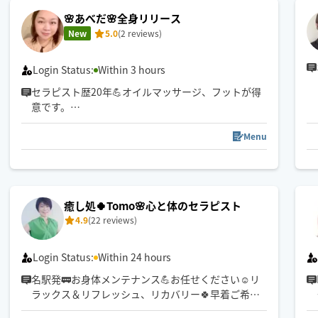
🌸あべだ🌸全身リリース
New
5.0
(2 reviews)
Login Status:
Within 3 hours
セラピスト歴20年💪オイルマッサージ、フットが得
意です。
1.5倍マット持参可⭐️
ご希望の方はご予約時にお申し出ください。
Menu
・長さ180cm×幅120cm
・雨天時は持ち込みいたしかねます
📍中村区出発🚗
🪽
癒し処🍀Tomo🌸心と体のセラピスト
強揉み・ロング施術もお任せください💪
4.9
(22 reviews)
ペットちゃんご在宅オッケーです！
Login Status:
Within 24 hours
名駅発🚃お身体メンテナンス💪お任せください☺️リ
ラックス＆リフレッシュ、リカバリー🍀早着ご希望
ご相談ください