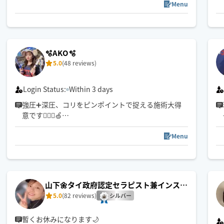
Menu
🍀肩、首、腰のお疲れ、脚の浮腫やだるさ、眠りが
浅い、寝てもスッキリできない慢性的な疲労感な
ど、お身体のお悩みお気軽に💁‍♀️《ヘッド&首肩ケ
ア》が得意です！
🫧AKO🫧
5.0
(48 reviews)
施術歴20年以上のベテランセラピストによる丁寧な
カウンセリング付き🎀お気軽にご相談ください☺️
Login Status:
Within 3 days
強圧➕深圧、コリをピンポイントで捉える施術大得
意です💆🏻‍♀️🍏
小柄ですがパワー全開なのと手が温かくお客様にお
褒めいただくことが多いので是非一度受けてみてほ
Menu
しいです🌱
※ご新規様は90分以上でのご予約でお願いいたしま
す。
山下🌼タイ政府認定セラピスト兼インスト
ラクター🇹🇭
5.0
(82 reviews)
シルバー
暫くお休みになります🌙