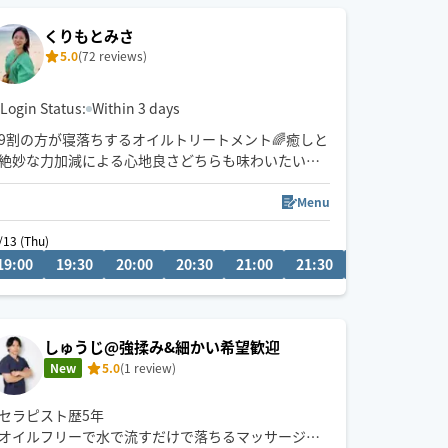
くりもとみさ
5.0
(72 reviews)
Login Status:
Within 3 days
9割の方が寝落ちするオイルトリートメント🌈癒しと
絶妙な力加減による心地良さどちらも味わいたい方
にご好評頂いております！
Menu
セラピスト歴13年目となります
/13 (Thu)
08/13 (Thu)
0
19:00
21:00
19:30
21:30
20:00
19:30
20:30
20:00
21:00
20:30
21:30
22:00
22:3
施術させて頂いた方は延1300人以上
ここ数年は男性のご要望も多く、多数施術させて頂
いております
しゅうじ@強揉み&細かい希望歓迎
基本対応時間は19時〜3時です
New
5.0
(1 review)
日中も対応可能です
リクエストは事前メッセージにて
お気軽にお声掛けください😊
セラピスト歴5年
オイルフリーで水で流すだけで落ちるマッサージリ