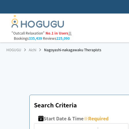
"Outcall Relaxation"
No.1 in Users
※
Bookings
335,439
Reviews
225,090
HOGUGU
Aichi
Nagoyashi-nakagawaku Therapists
Search Criteria
Start Date & Time
※
Required