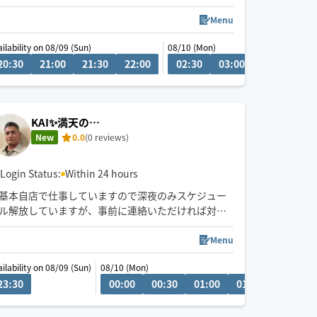
💬シフト外の日時やメニューのご相談はチャットに
Menu
てお問い合わせください。
ailability on 08/09 (Sun)
08/11 (Tue)
08/10 (Mon)
調整可能な際は出来る限り対応させていただきます
20:30
00:00
21:00
00:30
21:30
01:00
22:00
08:30
02:30
09:00
03:00
03:30
04
経験年数12年、整体院や接骨院、出張マッサージ等
の経験あり💪
お身体のこと、お気軽にご相談ください✨
KAI✨満天の…
New
0.0
(0 reviews)
※他店舗での勤務もあり、施術中は返信や承諾が遅
くなりますのでご了承ください🙇
Login Status:
Within 24 hours
基本自店で仕事していますので深夜のみスケジュー
ル解放していますが、事前に連絡いただければ対応
できる日もあります
Menu
 (Sat)
ailability on 08/09 (Sun)
08/10 (Mon)
08/18 (Tue)
:30
23:30
22:00
22:30
00:00
21:30
00:30
22:00
01:00
22:30
01:30
02:00