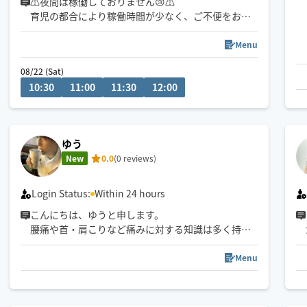
⚠️夜間は稼働しておりません😢⚠
育児の都合により稼働時間が少なく、ご不便をおか
けし大変申し訳ございません。
Menu
基本的に土曜日昼間、名古屋市南部周辺で活動して
08/22 (Sat)
います😊
10:30
11:00
11:30
12:00
港区出発です。
スケジュールで❌️でも、事前にお問い合わせいただ
ければご対応できる場合がこざいますので（日中〜
ゆう
夕方）、お問い合わせいただけますと幸いです☺️
New
0.0
(0 reviews)
Login Status:
Within 24 hours
こんにちは、ゆうと申します。
腰痛や首・肩こりなど痛みに対する知識は多く持ち
合わせています。
どんなご要望でもお答えするので、お構いなく申し
Menu
付けください。
性格は明るく穏やかなタイプです。