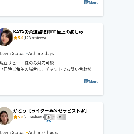
はり師、きゅう師
Menu
💮皆様に極上のリラクゼーションタイムを
夏の間、お休み頂いていましたが、ホググ復活しま
したー🙌
KATA🦋柔道整復師💁‍♀️極上の癒し🌿
またどうぞよろしくお願いします🙇
5.0
(173 reviews)
Login Status:
Within 3 days
現在リピート様のみ対応可能
→日時ご希望の場合は、チャットでお問い合わせく
ださい✨
⚠️クーポン利用は私の施術リピート様のみです！！
Menu
※ご新規様の予約確定はメッセージの返信確認次第
です
※前後の施術の関係で時間調節難しい際は、ご予約
をお断りする場合がございますのでご了承ください
かとう【ライダー🛵×セラピスト🌿】
5.0
(93 reviews)
シルバー
Login Status:
Within 24 hours