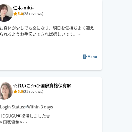
い」など、何でもわがままをお聞かせください。
仁木-niki-
「また明日から頑張れる」と思っていただけるよ
5.0
(28 reviews)
う、心を込めて施術いたします。
お身体が少しでも楽になり、明日を気持ちよく迎え
られるようお手伝いできれば嬉しいです。
ご縁がありますように✨
Menu
お問い合わせいただければシフト出してる日以外も
対応できる場合もございます🙆🏻‍♀️○
お気軽にメッセージしてください✉️
‪公共交通機関にて移動します🪽‪
☆れいこ☆👉国家資格保有👐
遠方の方は90分～お受けいたします🙇🏻‍♀️
5.0
(21 reviews)
Login Status:
Within 3 days
HOGUGU💝復活しました🧚
✴国家資格✴
あん摩マッサージ指圧師👍