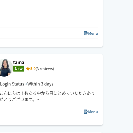
キッド使用。
得意は足裏と腰周辺です。
基本的に9:30〜19:30活動してます。
一度呼んでくださった方からの時間帯のご要望は頑
Menu
張って応えたいと思ってます。
tama
New
5.0
(3 reviews)
Login Status:
Within 3 days
こんにちは！数ある中から目にとめていただきあり
がとうございます。
日々、家事や仕事で頑張る皆様の「一番の理解者」
でありたいと思っています。
Menu
その日その時のお客様の状態に寄り添います！
「今日はここを重点的に」「しっかりほぐされた