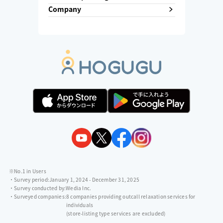
Company
※No.1 in Users
・Survey period:
January 1, 2024 - December 31, 2025
・Survey conducted by:
Wedia Inc.
・Surveyed companies:
8 companies providing outcall relaxation services for
individuals
(store-listing type services are excluded)