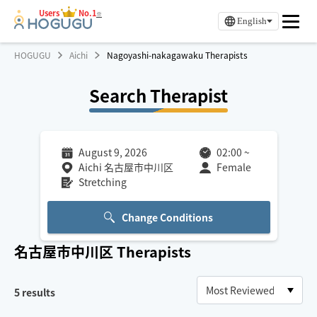
Users
No.1
※
English
HOGUGU
Aichi
Nagoyashi-nakagawaku Therapists
Search Therapist
August 9, 2026
02:00
~
Aichi 名古屋市中川区
Female
Stretching
Change Conditions
名古屋市中川区
Therapists
5
results