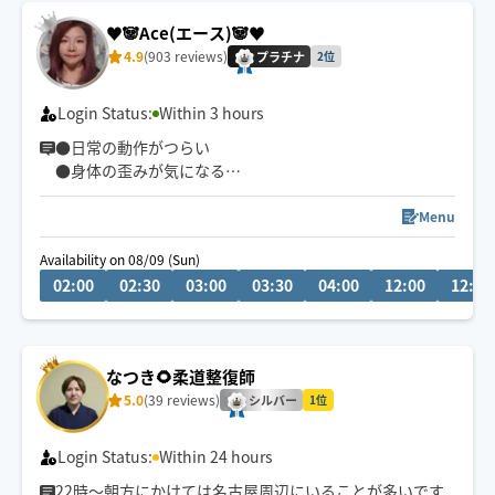
♥️🐼Ace(エース)🐼♥️
4.9
(903 reviews)
プラチナ
2位
Login Status:
Within 3 hours
●日常の動作がつらい
●身体の歪みが気になる
●趣味や仕事のパフォーマンスを良くしたい
どんなお悩みにも真摯に向き合い身体の痛みや不調、お
Menu
客様の気になる所をその場しのぎではなく"根本"から対
Availability on 08/09 (Sun)
応させて頂きます
02:00
02:30
03:00
03:30
04:00
12:00
12:30
眼精疲労
ストレートネック
慢性的な肩こり腰痛
なつき🌻柔道整復師
足の浮腫み
5.0
(39 reviews)
末端冷え性
シルバー
1位
お客様の身体に合った施術でメニューをご提案させて頂
Login Status:
Within 24 hours
きます👏
22時〜朝方にかけては名古屋周辺にいることが多いです