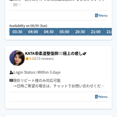
💆‍♂️
小さなお子さまやペットが居るお宅も歓迎です🐶😺
💬シフト外の日時やメニューのご相談はチャットにてお
Menu
問い合わせください。
Availability on 08/09 (Sun)
調整可能な際は出来る限り対応させていただきます
03:30
04:00
04:30
05:00
20:30
21:00
21:30
経験年数12年、整体院や接骨院、出張マッサージ等の経
験あり💪
お身体のこと、お気軽にご相談ください✨
KATA🦋柔道整復師💁‍♀️極上の癒し🌿
5.0
(173 reviews)
※他店舗での勤務もあり、施術中は返信や承諾が遅くな
りますのでご了承ください🙇
Login Status:
Within 3 days
現在リピート様のみ対応可能
→日時ご希望の場合は、チャットでお問い合わせくださ
い✨
⚠️クーポン利用は私の施術リピート様のみです！！
Menu
※ご新規様の予約確定はメッセージの返信確認次第です
※前後の施術の関係で時間調節難しい際は、ご予約をお
断りする場合がございますのでご了承ください