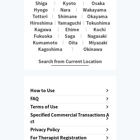
Shiga
Kyoto
Osaka
Hyogo
Nara
Wakayama
Tottori
Shimane
Okayama
Hiroshima
Yamaguchi
Tokushima
Kagawa
Ehime
Kochi
Fukuoka
Saga
Nagasaki
Kumamoto
Oita
Miyazaki
Kagoshima
Okinawa
Search from Current Location
How to Use
FAQ
Terms of Use
Specified Commercial Transactions A
ct
Privacy Policy
For Therapist Registration