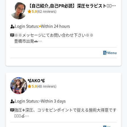
【自己紹介,自己PR必読】深圧セラピスト🧘‍♀️H
5.0
(62 reviews)
aru🌿‬
Login Status:
Within 24 hours
※※メッセージにてお問い合わせ下さい※※
豊橋市出発🚗
歴14年︎💪
強め〜優しい圧までお好みオーダー🉑
Menu
※如何わしい目的の方や腹いせに低評価つける方はご遠
慮ください🥲
【選ばれる理由】
🫧AKO🫧
・手のひら全体で包み込む密着感
5.0
(48 reviews)
・頭/腕/足裏まで全身施術
・オーダーメイド施術
Login Status:
Within 3 days
【メニュー】
強圧➕深圧、コリをピンポイントで捉える施術大得意です
🌿‬もみほぐし/ストレッチ
💆🏻‍♀️🍏
🌿オイルマッサージ
小柄ですがパワー全開なのと手が温かくお客様にお褒め
🌿足踏みマッサージ