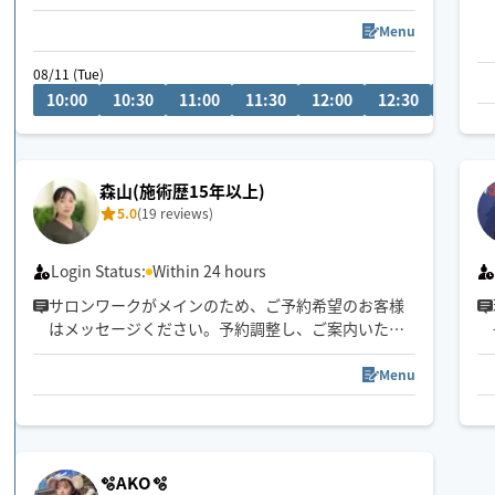
肩こり🍀腰痛🍀眼精疲労🍀足つぼ🐾オイルトリート
メント💆タイ古式✨もみほぐし🌱⋆｡
Menu
🚃移動です✨
08/11 (Tue)
リクエストお待ちしております(*^^*)
10:00
10:30
11:00
11:30
12:00
12:30
13:00
森山(施術歴15年以上)
5.0
(19 reviews)
Login Status:
Within 24 hours
サロンワークがメインのため、ご予約希望のお客様
はメッセージください。予約調整し、ご案内いたし
ます。
Menu
エリア:中区/千種区/東区で対応◎
(名駅周辺のみで中村区も対応します)
施術歴15年以上サロンオーナーが伺います！筋膜(フ
🫧AKO🫧
ァシア)リリースと極上ヘッドスパ♪本格アロマトリ