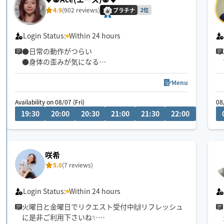
4.9
(902 reviews)
プラチナ
2位
Login Status:
Within 24 hours
●日常の動作がつらい
●身体の歪みが気になる
●趣味や仕事のパフォーマンスを良くしたい
どんなお悩みにも真摯に向き合い身体の痛みや不
Menu
調、お客様の気になる所をその場しのぎではなく"根
Availability on 08/07 (Fri)
08
本"から対応させて頂きます
19:30
20:00
20:30
21:00
21:30
22:00
22:30
眼精疲労
ストレートネック
慢性的な肩こり腰痛
咲希
足の浮腫み
5.0
(7 reviews)
末端冷え性
お客様の身体に合った施術でメニューをご提案させ
Login Status:
Within 24 hours
て頂きます👏
火曜日と金曜日でリクエスト受付中🙌リフレッシュ
に是非ご利用下さいね✨
小さなお子さまやペットが居るお宅も歓迎です🐶😺