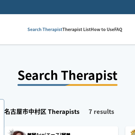
Search Therapist
Therapist List
How to Use
FAQ
Search Therapist
名古屋市中村区
Therapists
7
results
♥️🐼Ace(エース)🐼♥️