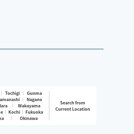
Tochigi
Gunma
amanashi
Nagano
Search from
Nara
Wakayama
Current Location
me
Kochi
Fukuoka
ma
Okinawa