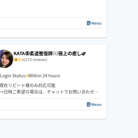
歴14年︎💪
強め〜優しい圧までお好みオーダー🉑
※如何わしい目的の方や腹いせに低評価つける方は
ご遠慮ください🥲
Menu
13:30
14:00
14:30
15:00
15:30
【選ばれる理由】
・手のひら全体で包み込む密着感
・頭/腕/足裏まで全身施術
KATA🦋柔道整復師💁‍♀️極上の癒し🌿
・オーダーメイド施術
5.0
(173 reviews)
【メニュー】
🌿‬もみほぐし/ストレッチ
Login Status:
Within 24 hours
🌿オイルマッサージ
現在リピート様のみ対応可能
🌿足踏みマッサージ
→日時ご希望の場合は、チャットでお問い合わせく
🌿‬ヘッドスパ
ださい✨
⚠️クーポン利用は私の施術リピート様のみです！！
Menu
※ご新規様の予約確定はメッセージの返信確認次第
です
※前後の施術の関係で時間調節難しい際は、ご予約
をお断りする場合がございますのでご了承ください