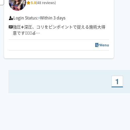
5.0
(48 reviews)
ートメントも施術出来ます🌿アロマで‬希望の方は事
前にコメントお願いします♪
Login Status:
Within 3 days
強圧➕深圧、コリをピンポイントで捉える施術大得
意です💆🏻‍♀️🍏
小柄ですがパワー全開なのと手が温かくお客様にお
褒めいただくことが多いので是非一度受けてみてほ
Menu
しいです🌱
※ご新規様は90分以上でのご予約でお願いいたしま
す。
1