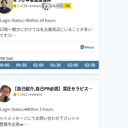
5.0
(39 reviews)
シルバー
1位
Login Status:
Within 24 hours
22時〜朝方にかけては名古屋周辺にいることが多い
です💆‍♂️
💬シフト外の日時やメニューのご相談はチャットに
Menu
てお問い合わせください。
/08 (Sat)
08/08 (Sat)
調整可能な際は出来る限り対応させていただきます
00:00
23:00
00:30
23:30
01:00
00:00
01:30
00:30
02:00
01:00
02:30
03:00
03:3
経験年数12年、整体院や接骨院、出張マッサージ等
の経験あり💪
お身体のこと、お気軽にご相談ください✨
【自己紹介,自己PR必読】深圧セラピスト
5.0
(62 reviews)
🧘‍♀️Haru🌿‬
※他店舗での勤務もあり、施術中は返信や承諾が遅
くなりますのでご了承ください🙇
Login Status:
Within 3 hours
※※メッセージにてお問い合わせ下さい※※
豊橋市出発🚗