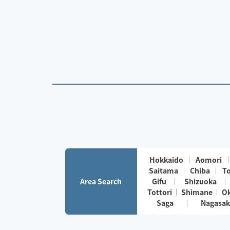
Hokkaido
Aomori
Saitama
Chiba
T
Area Search
Gifu
Shizuoka
Tottori
Shimane
O
Saga
Nagasak