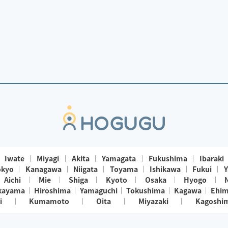
Iwate
Miyagi
Akita
Yamagata
Fukushima
Ibaraki
okyo
Kanagawa
Niigata
Toyama
Ishikawa
Fukui
Y
Aichi
Mie
Shiga
Kyoto
Osaka
Hyogo
kayama
Hiroshima
Yamaguchi
Tokushima
Kagawa
Ehi
i
Kumamoto
Oita
Miyazaki
Kagoshi