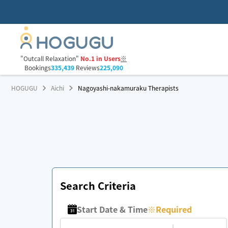
"Outcall Relaxation"
No.1 in Users
※
Bookings
335,439
Reviews
225,090
HOGUGU
Aichi
Nagoyashi-nakamuraku Therapists
Search Criteria
Start Date & Time
※
Required