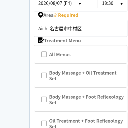
2026/08/07 (Fri)
19:30
Area
※
Required
Aichi 名古屋市中村区
Treatment Menu
All Menus
Body Massage + Oil Treatment
Set
Body Massage + Foot Reflexology
Set
Oil Treatment + Foot Reflexology
Set