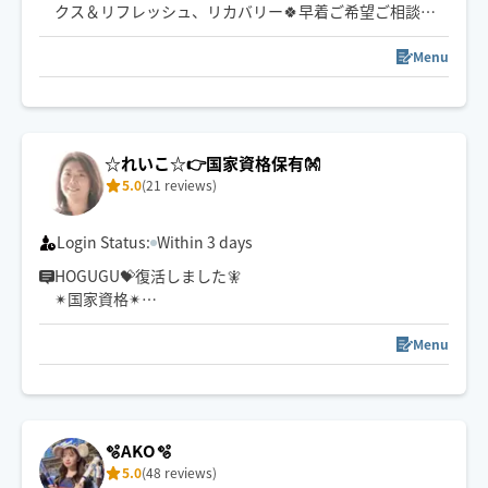
クス＆リフレッシュ、リカバリー🍀早着ご希望ご相談く
ださい
Menu
🍀肩、首、腰のお疲れ、脚の浮腫やだるさ、眠りが浅
い、寝てもスッキリできない慢性的な疲労感など、お身
体のお悩みお気軽に💁‍♀️《ヘッド&首肩ケア》が得意です！
☆れいこ☆👉国家資格保有👐
施術歴20年以上のベテランセラピストによる丁寧なカウ
5.0
(21 reviews)
ンセリング付き🎀お気軽にご相談ください☺️
Login Status:
Within 3 days
HOGUGU💝復活しました🧚
✴国家資格✴
あん摩マッサージ指圧師👍
はり師、きゅう師
Menu
💮皆様に極上のリラクゼーションタイムを
夏の間、お休み頂いていましたが、ホググ復活しました
ー🙌
🫧AKO🫧
またどうぞよろしくお願いします🙇
5.0
(48 reviews)