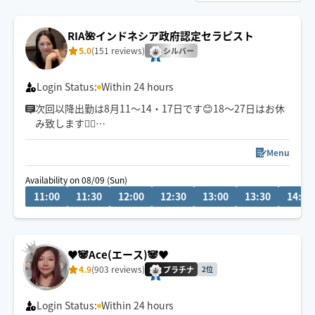
RIA🌺インドネシア政府認定セラピスト
5.0
(151 reviews)
シルバー
Login Status:
Within 24 hours
次回以降出勤は8月11〜14・17日です😊18〜27日はお休
み致します🙇‍♀️
しっかりほぐしてリンパを流す、揉み返しが起きにくい
オイルマッサージはいかがですか？
Menu
特に首・肩のオイルマッサージ・ヘッドマッサージが得
Availability on 08/09 (Sun)
意です！
11:00
11:30
12:00
12:30
13:00
13:30
14:00
しっかりと圧をかけて、指や手の平をリンパの流れに沿
って、ゆっくりと行なう痛気持ち良い心地よいマッサー
ジをぜひご体感下さい🤲
皆さまのご予約お待ちしています！
♥️🐼Ace(エース)🐼♥️
4.9
(903 reviews)
プラチナ
2位
Login Status:
Within 24 hours