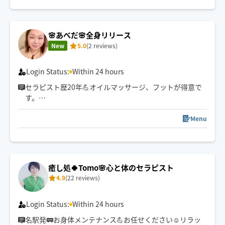
べます（アレルギーの方はお伝え下さい)
🌿時間内でボディ＋フェイシャルの組み合わせ🆗→【オ
🌸あべだ🌸全身リリース
イル＋フッド】で選択下さい
New
5.0
(2 reviews)
🌿簡易式ベッド（畳2畳分のスペース）持ち込み可能で
す。ご希望の場合は、″ベッド希望″とお書きください✨
Login Status:
Within 24 hours
セラピスト歴20年💪オイルマッサージ、フットが得意で
す。
1.5倍マット持参可⭐️
ご希望の方はご予約時にお申し出ください。
Menu
・長さ180cm×幅120cm
・雨天時は持ち込みいたしかねます
📍中村区出発🚗
癒し処🍀Tomo🌸心と体のセラピスト
強揉み・ロング施術もお任せください💪
4.9
(22 reviews)
ペットちゃんご在宅オッケーです！
Login Status:
Within 24 hours
名駅発🚃お身体メンテナンス💪お任せください☺️リラッ