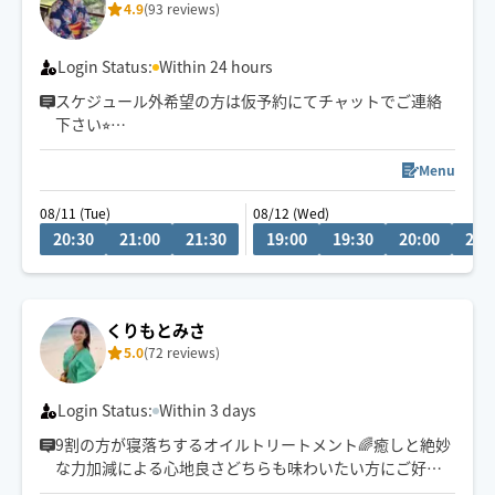
4.9
(93 reviews)
大きな手のひら🤲の密着と圧迫で
コリや筋肉をしっかりほぐします👍
Login Status:
Within 24 hours
スケジュール外希望の方は仮予約にてチャットでご連絡
自律神経を整えましょう🌱
下さい⭐︎
業界12年安心してお任せください🌼
Menu
お話を聞くのもお喋りも大好きです✨
08/11 (Tue)
08/12 (Wed)
写真より話し易いと言われます☺️
20:30
21:00
21:30
19:00
19:30
20:00
20:
小さいお子さん居る方、動物を飼ってるお宅も可能です
◎
🫶旅行 登山 釣り グルメ エステ
犬 自然 大須商店街案内人もたまに🫶
くりもとみさ
5.0
(72 reviews)
Login Status:
Within 3 days
9割の方が寝落ちするオイルトリートメント🌈癒しと絶妙
な力加減による心地良さどちらも味わいたい方にご好評
頂いております！