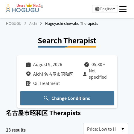
Users
No.1
※
English
HOGUGU
Aichi
Nagoyashi-showaku Therapists
Search Therapist
August 9, 2026
05:30
~
Not
Aichi 名古屋市昭和区
specified
Oil Treatment
Change Conditions
名古屋市昭和区
Therapists
23
results