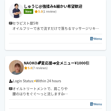
ご対応できる場合がこざいますので（日中〜夕方）、お
しゅうじ@強揉み&細かい希望歓迎
問い合わせいただけますと幸いです☺️
New
5.0
(1 review)
セラピスト歴5年
オイルフリーで水で流すだけで落ちるマッサージリキッ
ド使用。
得意は足裏と腰周辺です。
Menu
基本的に9:30〜19:30活動してます。
一度呼んでくださった方からの時間帯のご要望は頑張っ
て応えたいと思ってます。
NAOKO🌈夏応援📣全メニュー¥1000引
5.0
(7 reviews)
Login Status:
Within 24 hours
オイルトリートメントで、肩こりや
腰のはりをぐぐ〜っと流します👍️
固まったお身体をゆるめて、ふわっと軽く✨
Menu
🌿オーガニックアロマを贅沢に使用。お好みで香りを選