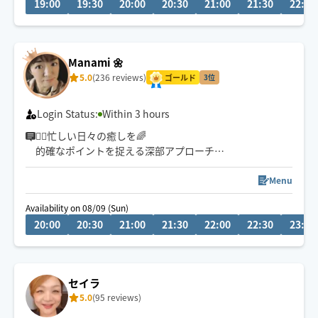
19:00
19:30
20:00
20:30
21:00
21:30
22:00
が得意です🐣
スッキリ感が違います。
・迅速な対応を心がけております
Manami 🌼
・栄・伏見・名駅すぐ行けます🎒
5.0
(236 reviews)
→ご要望に記載してください
ゴールド
3位
▶︎施術中や他の仕事中は返信遅れます🙏
Login Status:
Within 3 hours
🏃‍♂️忙しい日々の癒しを🌈
的確なポイントを捉える深部アプローチ
お身体が開放されて心までほぐれる心地よさを実感くだ
さい✨
Menu
Availability on 08/09 (Sun)
👍揉まれ慣れてる方もリラクゼーション初めてな方にも
20:00
20:30
21:00
21:30
22:00
22:30
23:00
お試し頂きたいです♪
🌟90分コースが一番人気です。
(全身オーダーメイド施術は もみほぐしオイル120分セッ
セイラ
トをお選び下さい)
5.0
(95 reviews)
🧑‍🎓鍼灸指圧系専門学生です