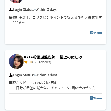
Login Status:
Within 3 days
強圧➕深圧、コリをピンポイントで捉える施術大得意です
💆🏻‍♀️🍏
小柄ですがパワー全開なのと手が温かくお客様にお褒め
いただくことが多いので是非一度受けてみてほしいです
Menu
🌱
※ご新規様は90分以上でのご予約でお願いいたします。
KATA🦋柔道整復師💁‍♀️極上の癒し🌿
5.0
(173 reviews)
Login Status:
Within 3 days
現在リピート様のみ対応可能
→日時ご希望の場合は、チャットでお問い合わせくださ
い✨
⚠️クーポン利用は私の施術リピート様のみです！！
Menu
※ご新規様の予約確定はメッセージの返信確認次第です
※前後の施術の関係で時間調節難しい際は、ご予約をお