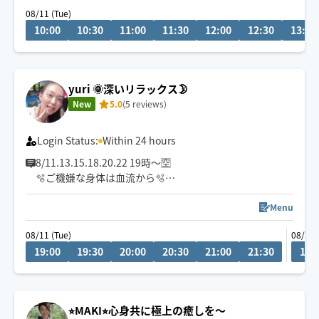
🚃移動です✨
08/11 (Tue)
リクエストお待ちしております(*^^*)
10:00
10:30
11:00
11:30
12:00
12:30
13:00
yuri 🌞深いリラックス🌛
New
5.0
(5 reviews)
Login Status:
Within 24 hours
8/11.13.15.18.20.22 19時〜🈳
🫧ご機嫌な身体は血流から🫧
もみほぐし+オイル《お試し価格中》
Menu
出勤枠少なめですがこの機会にぜひ💡
08/11 (Tue)
08/13 
最寄り駅から徒歩15分以内歓迎😊
19:00
19:30
20:00
20:30
21:00
21:30
19:
✔️足裏とヘッドマッサージ好評👣
日中は返信が遅い場合があります
⭐︎MAKI⭐︎心身共に極上の癒しを〜