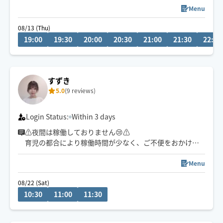
Menu
セラピスト歴13年目となります
08/13 (Thu)
19:00
19:30
20:00
20:30
21:00
21:30
22:00
施術させて頂いた方は延1300人以上
ここ数年は男性のご要望も多く、多数施術させて頂いて
おります
すずき
基本対応時間は19時〜3時です
5.0
(9 reviews)
日中も対応可能です
リクエストは事前メッセージにて
お気軽にお声掛けください😊
Login Status:
Within 3 days
⚠️夜間は稼働しておりません😢⚠
育児の都合により稼働時間が少なく、ご不便をおかけし
大変申し訳ございません。
Menu
基本的に土曜日昼間、名古屋市南部周辺で活動していま
08/22 (Sat)
す😊
10:30
11:00
11:30
港区出発です。
スケジュールで❌️でも、事前にお問い合わせいただければ