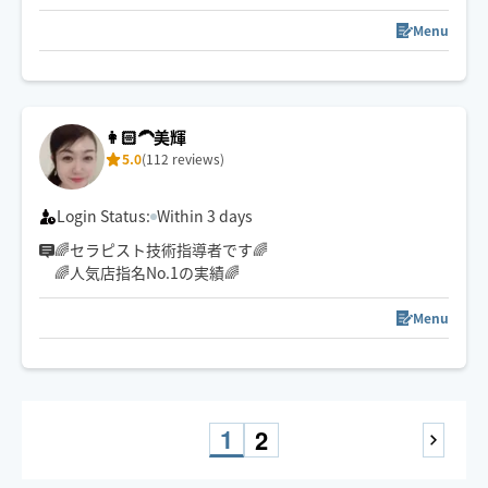
歴14年︎💪
強め〜優しい圧までお好みオーダー🉑
Menu
※如何わしい目的の方や腹いせに低評価つける方はご遠
慮ください🥲
【選ばれる理由】
👩🏻‍🦱美輝
・手のひら全体で包み込む密着感
5.0
(112 reviews)
・頭/腕/足裏まで全身施術
・オーダーメイド施術
Login Status:
Within 3 days
【メニュー】
🌈セラピスト技術指導者です🌈
🌿‬もみほぐし/ストレッチ
🌈人気店指名No.1の実績🌈
🌿オイルマッサージ
🌿足踏みマッサージ
Menu
🌿‬ヘッドスパ
1
2