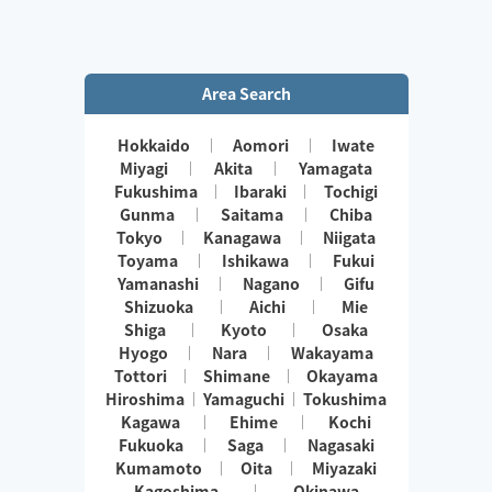
Area Search
Hokkaido
Aomori
Iwate
Miyagi
Akita
Yamagata
Fukushima
Ibaraki
Tochigi
Gunma
Saitama
Chiba
Tokyo
Kanagawa
Niigata
Toyama
Ishikawa
Fukui
Yamanashi
Nagano
Gifu
Shizuoka
Aichi
Mie
Shiga
Kyoto
Osaka
Hyogo
Nara
Wakayama
Tottori
Shimane
Okayama
Hiroshima
Yamaguchi
Tokushima
Kagawa
Ehime
Kochi
Fukuoka
Saga
Nagasaki
Kumamoto
Oita
Miyazaki
Kagoshima
Okinawa