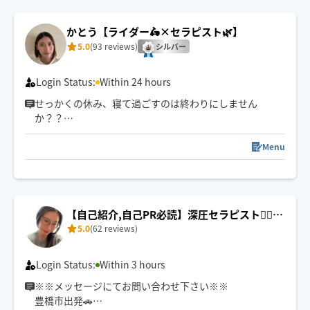
断りする場合がございますのでご了承ください
かとう【ライダー🛵×セラピスト🌿】
5.0
(93 reviews)
シルバー
Login Status:
Within 24 hours
せっかくの休み、寝て過ごすのは終わりにしません
か？？
平日は仕事で疲れきってしまい休日は何もせずだらだら
Menu
しているだけ。。。
実はデスクワークや運動不足で動かないことにより、身
体はどんどん固まっていきます。大切なのは定期的なケ
【自己紹介,自己PR必読】深圧セラピスト🧘‍♀️H
ア。休みを無駄にしたくないなら私にお任せください！
5.0
(62 reviews)
aru🌿‬
寝ているだけで身体のメンテナンスができちゃいます♪
あなたのお部屋を極上の癒し空間に🌱
Login Status:
Within 3 hours
※※メッセージにてお問い合わせ下さい※※
豊橋市出発🚗