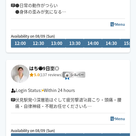
●日常の動作がつらい
●身体の歪みが気になる
●趣味や仕事のパフォーマンスを良くしたい
どんなお悩みにも真摯に向き合い身体の痛みや不調、お
Menu
客様の気になる所をその場しのぎではなく"根本"から対
Availability on 08/09 (Sun)
応させて頂きます
12:00
12:30
13:00
13:30
14:00
14:30
15:00
眼精疲労
ストレートネック
慢性的な肩こり腰痛
はち🐝9日🈳◎
足の浮腫み
5.0
(137 reviews)
末端冷え性
シルバー
お客様の身体に合った施術でメニューをご提案させて頂
Login Status:
Within 24 hours
きます👏
伏見駅発💨深層筋ほぐして疲労撃退🚀肩こり・頭痛・腰
痛・自律神経・不眠お任せください💪
小さなお子さまやペットが居るお宅も歓迎です🐶😺
チャット💬事前相談対応中
鍼灸師セラピストによる本格整体💆‍♀️
Menu
Availability on 08/09 (Sun)
筋肉をもみほぐす手技で可動域が広がり全身整えること