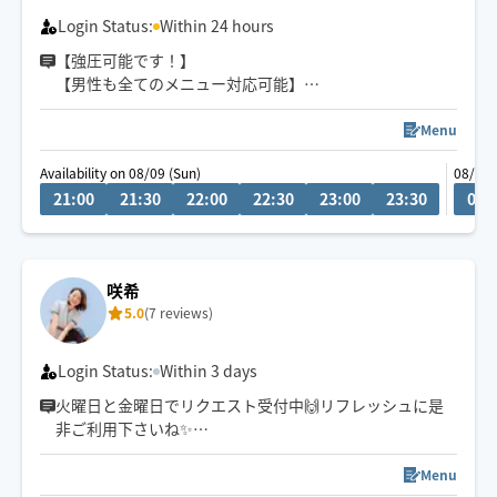
日々、知識技術の勉強してます
Login Status:
Within 24 hours
【強圧可能です！】
【男性も全てのメニュー対応可能】
🧚‍♀️プロフィールをご覧いただきありがとうございます😊
Menu
名古屋市内でも中心部のみで活動してます😊
Availability on 08/09 (Sun)
08/10 
ぜひこの機会にご利用いただけたら嬉しいです😊
21:00
21:30
22:00
22:30
23:00
23:30
00:
体の疲れはもちろん心身ともにリラックスしていただけ
るよう心を込めて施術いたします
咲希
★しっかりほぐしてほしい
5.0
(7 reviews)
★ゆったり癒されたい
疲れ方やその日のご気分でお選びください☺️
Login Status:
Within 3 days
火曜日と金曜日でリクエスト受付中🙌リフレッシュに是
非ご利用下さいね✨
肩こり🍀腰痛🍀眼精疲労🍀足つぼ🐾オイルトリートメン
ト💆タイ古式✨もみほぐし🌱⋆｡
Menu