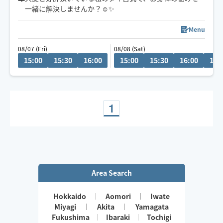
一緒に解決しませんか？☺️✨️
Menu
08/07 (Fri)
08/08 (Sat)
15:00
15:30
16:00
15:00
15:30
16:00
16:
1
Area Search
Hokkaido
Aomori
Iwate
Miyagi
Akita
Yamagata
Fukushima
Ibaraki
Tochigi