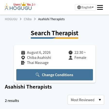
Users
No.1※
English
HOGUGU
Chiba
Asahishi Therapists
Search Therapist
August 6, 2026
22:30
~
Chiba Asahishi
Female
Thai Massage
Change Conditions
Asahishi
Therapists
2
results