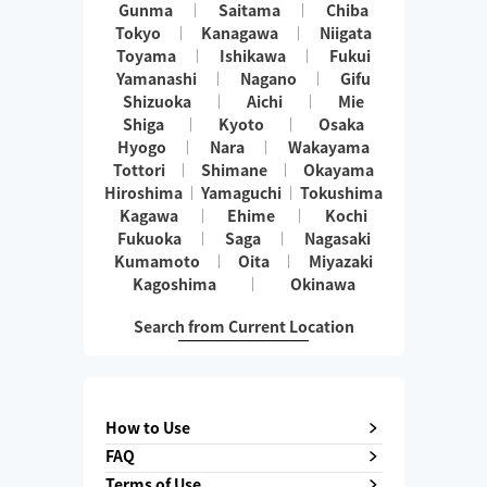
Gunma
Saitama
Chiba
Tokyo
Kanagawa
Niigata
Toyama
Ishikawa
Fukui
Yamanashi
Nagano
Gifu
Shizuoka
Aichi
Mie
Shiga
Kyoto
Osaka
Hyogo
Nara
Wakayama
Tottori
Shimane
Okayama
Hiroshima
Yamaguchi
Tokushima
Kagawa
Ehime
Kochi
Fukuoka
Saga
Nagasaki
Kumamoto
Oita
Miyazaki
Kagoshima
Okinawa
Search from Current Location
How to Use
FAQ
Terms of Use