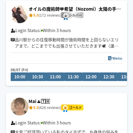
オイルの魔術師🫶希望（Nozomi）太陽の手の
ディープリンパ
5.0
(172 reviews)
シルバー
Login Status:
Within 3 hours
品川駅からの往復移動時間が施術時間を上回らないエリ
アまで、どこまででも出張させていただきます🕊️（運転
免許は自主返納済）
Menu
9:30〜港区・品川区・大田区のみ早着可
08/07 (Fri)
10:30〜その他エリアはメッセージにて要相談
10:00
10:30
11:00
11:30
12:00
12:30
13:00
Mai🧘🇹🇭
5.0
(426 reviews)
ゴールド
Login Status:
Within 3 hours
大変ご好評頂いている私のタイ古式で、お身体の悩みを