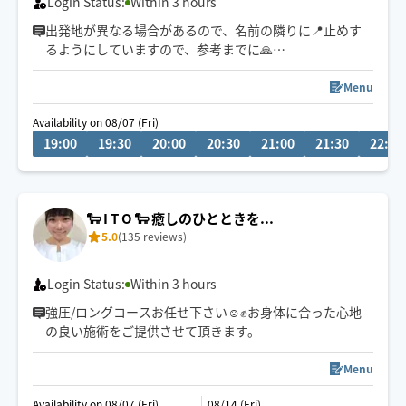
Login Status:
Within 3 hours
出発地が異なる場合があるので、名前の隣りに📍止めす
るようにしていますので、参考までに🙏
場所によっては60分〜90分程度到着時間を要するため、
Menu
一度Chatにてご連絡またご確認させて頂くこともありま
Availability on 08/07 (Fri)
すので宜しくお願い致します🙏
19:00
19:30
20:00
20:30
21:00
21:30
22:00
電車移動の為、終電OKな範囲で対応致します🙏
毎週金曜夜→銀座出発🚃
🐑 I T O 🐑 癒しのひとときを...
5.0
(135 reviews)
Login Status:
Within 3 hours
強圧/ロングコースお任せ下さい☺️✊お身体に合った心地
の良い施術をご提供させて頂きます。
Menu
Availability on 08/07 (Fri)
08/14 (Fri)