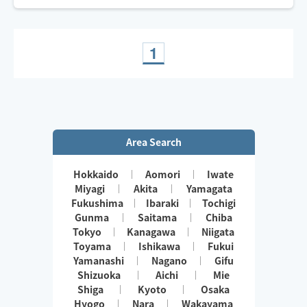
1
Area Search
Hokkaido
Aomori
Iwate
Miyagi
Akita
Yamagata
Fukushima
Ibaraki
Tochigi
Gunma
Saitama
Chiba
Tokyo
Kanagawa
Niigata
Toyama
Ishikawa
Fukui
Yamanashi
Nagano
Gifu
Shizuoka
Aichi
Mie
Shiga
Kyoto
Osaka
Hyogo
Nara
Wakayama