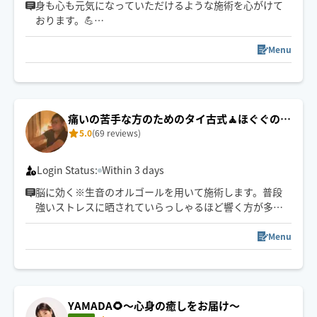
身も心も元気になっていただけるような施術を心がけて
おります。💪
オイルトリートメントが得意です！🙋‍♀️
ビューティーサロン、リラクゼーションサロンでの経験
Menu
をいかし、柔軟な施術をご提供いたします。
週に2、3回夜🌉からのスケジュールになりますが、みな
さまにお会いできることを楽しみにしております😊
痛いの苦手な方のためのタイ古式🧘ほぐぐのひ
5.0
(69 reviews)
とみ
Login Status:
Within 3 days
脳に効く※生音のオルゴールを用いて施術します。普段
強いストレスに晒されていらっしゃるほど響く方が多い
です。
電子音では感じ得ないオルゴールの深い癒しと響きと、
Menu
世界一気持ち良いと言われているタイ古式ストレッチの
融合🇹🇭終わった後の不思議な心地よさを感じてくださ
い。
※研究により中枢神経を司る脳幹の血流増加とリラック
YAMADA🌻〜心身の癒しをお届け〜
ス状態のα波が確認された器具です。