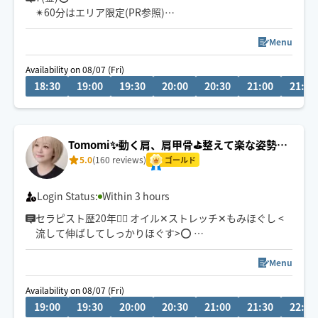
✴︎60分はエリア限定(PR参照)
忙しない日々に労る時間を…
Menu
心身の疲れをゆるやかにほどきます🕯️
Availability on 08/07 (Fri)
ゆったり〜がっつりまで柔軟に対応
18:30
19:00
19:30
20:00
20:30
21:00
21:30
明日を軽やかに過ごせますように🤸💫
Tomomi✨動く肩、肩甲骨⛳️整えて楽な姿勢
に…🤗
5.0
(160 reviews)
ゴールド
Login Status:
Within 3 hours
セラピスト歴20年🧚‍♀️ オイル‪‪‪✕‬ストレッチ‪‪✕‬もみほぐし <
流して伸ばしてしっかりほぐす>️⭕️
肩こり、腰痛、むくみ…凝り固まったつらい体が、ふん
Menu
わり柔らかに💆‍♀️
Availability on 08/07 (Fri)
19:00
19:30
20:00
20:30
21:00
21:30
22:00
最高の気持ちよさをご提供いたします👍✨