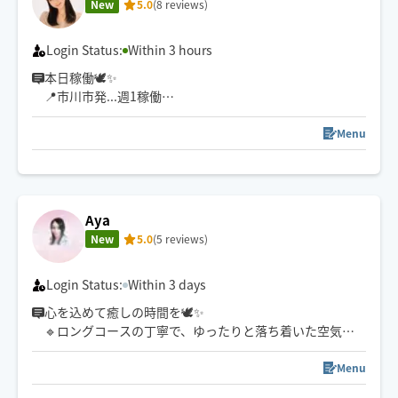
New
5.0
(8 reviews)
Login Status:
Within 3 hours
本日稼働🕊️✨
📍市川市発...週1稼働
対応エリア⇨総武線🚃:飯田橋駅↔津田沼駅
⚠️対応エリア外は必ずリクエスト前にメッセージをお願
Menu
いいたします🌱
時間調整、空き確認はお問い合わせ下さい😊
🌼確認事項🌼
Aya
・最寄り駅から徒歩15分以上、または所要時間等の関係
New
5.0
(5 reviews)
でお断りさせて頂く場合があります。
・妊娠されている方やその可能性がある方はお断りさせ
て頂いております。
Login Status:
Within 3 days
心を込めて癒しの時間を🕊️✨
🔹ロングコースの丁寧で、ゆったりと落ち着いた空気
感、隅々迄行き届いた施術をするのが得意です✨
Menu