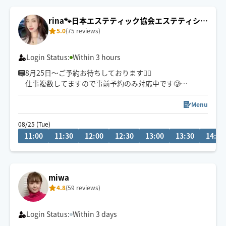
※施術中によりすぐにメッセージ返信出来ない場合がご
rina🐾日本エステティック協会エステティシャ
ざいます。
5.0
(75 reviews)
ン
Login Status:
Within 3 hours
8月25日〜ご予約お待ちしております🙇‍♀️
仕事複数してますので事前予約のみ対応中です🥲
1人1人のお悩みをじっくり伺い施術します🫶お話しする
のは好きなので、楽しい時間も過ごせたらと😊
Menu
皆様に癒しと見た目の変化をお届けしたいです🍀
08/25 (Tue)
フェイシャル、ネイル、メイク、姿勢指導、セルライト
11:00
11:30
12:00
12:30
13:00
13:30
14:00
ケア得意です‼︎
※リピーター様特典【10分無料🎁】
※女性限定フェイスパックケア➕10分プレゼント🎁
miwa
4.8
(59 reviews)
Login Status:
Within 3 days