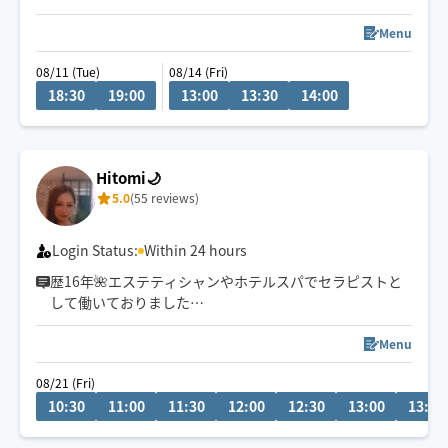
車移動になりますので道路状況によりお時間が前後する
場合がございます🚙 ⸒⸒
Menu
(ご予約時に駐車場の有無の記載お願いします)
08/11 (Tue)
08/14 (Fri)
18:30
19:00
13:00
13:30
14:00
🌿‬60分コースはエリア限定
[柏 松戸 流山 野田 我孫子のみ]
他でも仕事してるのでお返事遅れる事ありますがなるべ
Hitomi🌙
く早めに対応を心掛けています😌
5.0
(55 reviews)
Login Status:
Within 24 hours
歴16年🌺エステティシャンやホテルスパでセラピストと
して働いておりました
リラクゼーションから疲労回復までお任せください🕊️
⚠︎8/1〜中旬までお休みをいただきます
Menu
08/21 (Fri)
※スケジュールが✖️の場合でも事前にお問い合わせいただ
10:30
11:00
11:30
12:00
12:30
13:00
13:30
ければ予約可能な場合もございます。お気軽にメッセー
ジ下さい🌼