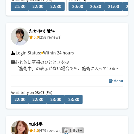
21:30
22:00
22:30
20:00
20:30
21:00
21:
たかやす🐈🐾
5.0
(258 reviews)
Login Status:
Within 24 hours
心と体に至福のひとときを🌿
「施術中」の表示がない場合でも、施術に入っているこ
とがございます。
Menu
施術中や運転中は、ご返信までに1時間以上お時間をいた
Availability on 08/07 (Fri)
だく場合がございます。
22:00
22:30
23:00
23:30
確認次第お返事いたしますので、お待ちいただけますと
幸いです🙇‍♀️
Yuki🌟
5.0
(479 reviews)
シルバー