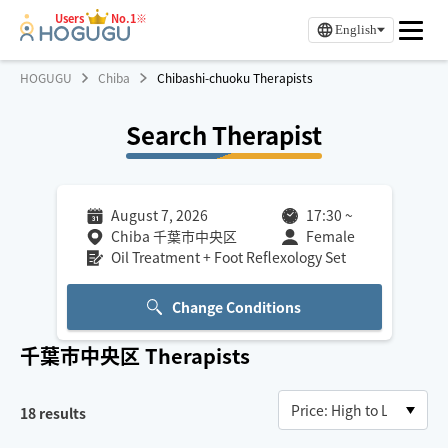
Users
No.1※
English
HOGUGU
Chiba
Chibashi-chuoku Therapists
Search Therapist
August 7, 2026
17:30
~
Chiba 千葉市中央区
Female
Oil Treatment + Foot Reflexology Set
Change Conditions
千葉市中央区
Therapists
18
results