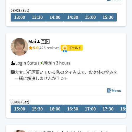
オーダーメイドの施術をご提供🫧
08/08 (Sat)
13:00
13:30
14:00
14:30
15:00
15:30
弱め〜強めまで柔軟に
ご対応させていただきます✨
施術が終わって初めてわかる
Mai🧘🇹🇭
本来の身体の軽さをご体感ください🫧
5.0
(426 reviews)
ゴールド
心も身体も同時に整うトリートメントで
明日からもまた頑張れますように🌿
Login Status:
Within 3 hours
大変ご好評頂いている私のタイ古式で、お身体の悩みを
お日にち・お時間のご相談は
一緒に解決しませんか？☺️✨️
お気軽にメッセージをお願い致します🤝
Menu
08/08 (Sat)
15:00
15:30
16:00
16:30
17:00
17:30
18:00