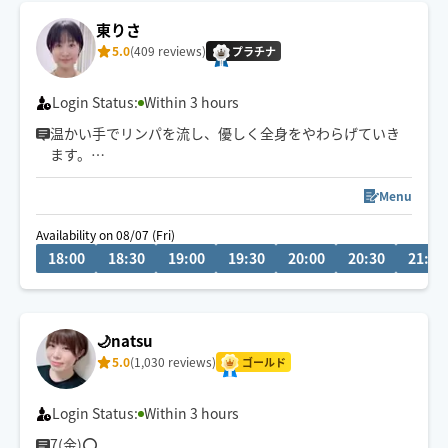
東りさ
5.0
(409 reviews)
プラチナ
Login Status:
Within 3 hours
温かい手でリンパを流し、優しく全身をやわらげていき
ます。
ゆったりしたリズムに身をゆだねてみませんか🌿🫧
Menu
📍津田沼発
Availability on 08/07 (Fri)
18:00
18:30
19:00
19:30
20:00
20:30
21:00
🌙natsu
5.0
(1,030 reviews)
ゴールド
Login Status:
Within 3 hours
7(金)⭕️