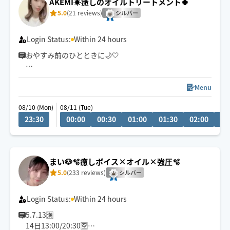
AKEMI☀️癒しのオイルトリートメント🍀
5.0
(21 reviews)
シルバー
Login Status:
Within 24 hours
おやすみ前のひとときに🌙🤍
ゆったりとした心地よい圧で、お身体をほぐしながら心
まで緩む温かい時間をお届けします💐
Menu
08/10 (Mon)
08/11 (Tue)
オイル・もみほぐし・ヘッド・ストレッチを組み合わ
23:30
00:00
00:30
01:00
01:30
02:00
02
せ、お身体に合わせたオーダーメイドのケアを🌿
頑張るあなたの休息時間にお選びいただけましたら嬉し
いです☺️🤍
まい🐶🫧癒しボイス×オイル×強圧🫧
5.0
(233 reviews)
シルバー
Login Status:
Within 24 hours
5.7.13🈵
14日13:00/20:30🈳