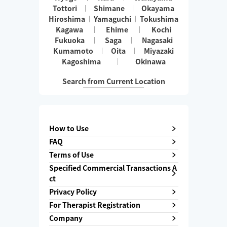
Tottori
Shimane
Okayama
Hiroshima
Yamaguchi
Tokushima
Kagawa
Ehime
Kochi
Fukuoka
Saga
Nagasaki
Kumamoto
Oita
Miyazaki
Kagoshima
Okinawa
Search from Current Location
How to Use
FAQ
Terms of Use
Specified Commercial Transactions A
ct
Privacy Policy
For Therapist Registration
Company