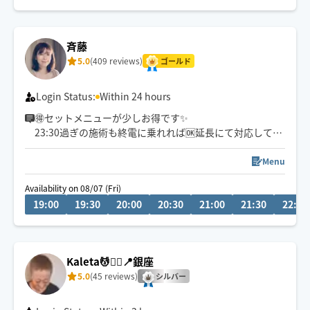
🎗️日時確定のご予約希望のお客様へ🎗️
チャットにてお気軽にご相談ください🤗
斉藤
可能な限り頑張ります💪
5.0
(409 reviews)
ゴールド
Login Status:
Within 24 hours
🉐セットメニューが少しお得です✨
23:30過ぎの施術も終電に乗れれば🆗延長にて対応してい
ます！
Menu
日々のお疲れが少しでも癒せますように、心を込めて施
Availability on 08/07 (Fri)
術させて頂きます☘️
19:00
19:30
20:00
20:30
21:00
21:30
22:00
「頼んでよかった！」と思っても頂けるよう頑張ります
のでよろしくお願い致します😊
お問い合わせも仮予約チャットにてお気軽にご相談くだ
Kaleta💆🧘‍♀️📍銀座
さい☺️
5.0
(45 reviews)
シルバー
※猫🐈を飼っています。タオルは自宅洗濯のため、動物ア
レルギーの方は注意！