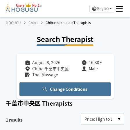
Users
No.1
※
English
HOGUGU
Chiba
Chibashi-chuoku Therapists
Search Therapist
August 8, 2026
16:30
~
Chiba 千葉市中央区
Male
Thai Massage
Change Conditions
千葉市中央区
Therapists
1
results