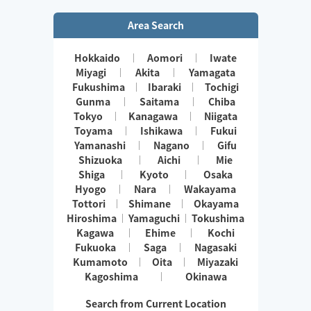
Area Search
Hokkaido
Aomori
Iwate
Miyagi
Akita
Yamagata
Fukushima
Ibaraki
Tochigi
Gunma
Saitama
Chiba
Tokyo
Kanagawa
Niigata
Toyama
Ishikawa
Fukui
Yamanashi
Nagano
Gifu
Shizuoka
Aichi
Mie
Shiga
Kyoto
Osaka
Hyogo
Nara
Wakayama
Tottori
Shimane
Okayama
Hiroshima
Yamaguchi
Tokushima
Kagawa
Ehime
Kochi
Fukuoka
Saga
Nagasaki
Kumamoto
Oita
Miyazaki
Kagoshima
Okinawa
Search from Current Location