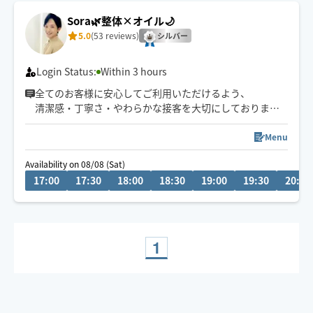
Sora🌿整体×オイル🌙
5.0
(53 reviews)
シルバー
Login Status:
Within 3 hours
全てのお客様に安心してご利用いただけるよう、
清潔感・丁寧さ・やわらかな接客を大切にしております
🌙
深夜・外国人対応可◎
Menu
予約枠×の場合でも、
Availability on 08/08 (Sat)
事前に↗︎のチャット💬いただけますと
17:00
17:30
18:00
18:30
19:00
19:30
20:00
対応可能な場合がございます😊
1