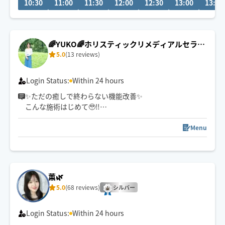
10:30
11:00
11:30
12:00
12:30
13:00
13:30
ければ予約可能な場合もございます。お気軽にメッセー
ジ下さい🌼
※施術中によりすぐにメッセージ返信出来ない場合がご
🌈YUKO🌈ホリスティックリメディアルセラピ
ざいます。
5.0
(13 reviews)
ー🌼
Login Status:
Within 24 hours
✨ただの癒しで終わらない機能改善✨
こんな施術はじめて🥹‼️
どこへ行っても
満足できなかった方是非一度
Menu
私と会ってください✨
長年セラピストとして多くの方と向き合い
「ただ整えるだけでなく
心までゆるむ時間」を
薫🌿
大切にしています💓
5.0
(68 reviews)
シルバー
ガチガチ、もやもやが
じんわり解ける✨
深く効き、痛みも辛さも芯から緩まり
Login Status:
Within 24 hours
根本から解放✨される施術をお届けします💓