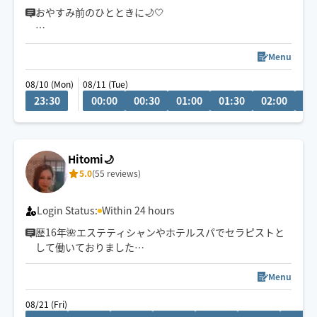
おやすみ前のひとときに🌙🤍
ゆったりとした心地よい圧で、お身体をほぐしながら心
まで緩む温かい時間をお届けします💐
Menu
08/10 (Mon)
08/11 (Tue)
オイル・もみほぐし・ヘッド・ストレッチを組み合わ
23:30
00:00
00:30
01:00
01:30
02:00
02
せ、お身体に合わせたオーダーメイドのケアを🌿
頑張るあなたの休息時間にお選びいただけましたら嬉し
いです☺️🤍
Hitomi🌙
5.0
(55 reviews)
Login Status:
Within 24 hours
歴16年🌺エステティシャンやホテルスパでセラピストと
して働いておりました
リラクゼーションから疲労回復までお任せください🕊️
⚠︎8/1〜中旬までお休みをいただきます
Menu
08/21 (Fri)
※スケジュールが✖️の場合でも事前にお問い合わせいただ