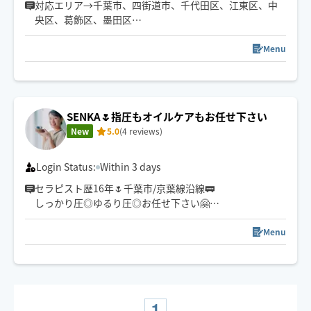
対応エリア→千葉市、四街道市、千代田区、江東区、中
央区、葛飾区、墨田区
その他のエリアやご希望の日時がある方は、事前に調整
できる場合もありますのでチャットでご相談ください🌷
Menu
"また明日から頑張れる"をモットーに
心も身体もふわっと軽くなるような施術をお届けします
🫧
SENKA🌷指圧もオイルケアもお任せ下さい
New
5.0
(4 reviews)
Login Status:
Within 3 days
セラピスト歴16年🌷千葉市/京葉線沿線🚃
しっかり圧◎ゆるり圧◎お任せ下さい🤗
現在、整体店舗salonで勤務
返信遅れる場合有り✉️
Menu
又、遠方の方は事前予約お願いします。
※数時間前予約は不可の場合有り
おひとりおひとりに合わせた
お好みメニューで癒しのひとときを…
1