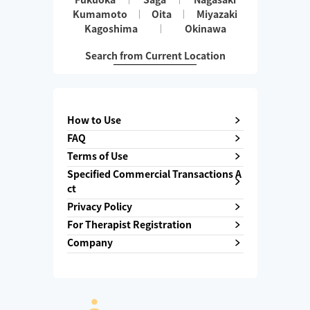
Kumamoto
Oita
Miyazaki
Kagoshima
Okinawa
Search from Current Location
How to Use
FAQ
Terms of Use
Specified Commercial Transactions A
ct
Privacy Policy
For Therapist Registration
Company