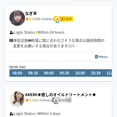
なぎ🐰
5.0
(288 reviews)
ゴールド
Login Status:
Within 24 hours
津田沼発🚃終電に間に合わなさそうな場合は施術時間の
変更をお願いする場合があります🙇🏻‍♀️
首肩周りのコリほぐしはお任せ下さい🎶
Menu
より一層リラックスできるように工夫していきます‎𖤐 ̖́-‬
08/08 (Sat)
京成線価格改定とエリア範囲拡大に伴って料金変更いた
08:00
08:30
09:00
09:30
10:00
10:30
11:00
しました🙂‍↕️
場所によっては移動時間1時間以上かかってしまうためお
断り、お時間の変更をお願いする場合があります。
AKEMI☀️癒しのオイルトリートメント🍀
5.0
(21 reviews)
シルバー
Login Status:
Within 3 days