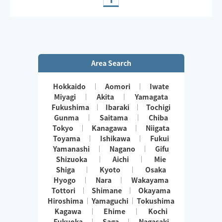
美容のお話、健康のお話、できたら嬉しいです😊
趣味/pilates、健康オタク
Area Search
Hokkaido
Aomori
Iwate
Miyagi
Akita
Yamagata
Fukushima
Ibaraki
Tochigi
Gunma
Saitama
Chiba
Tokyo
Kanagawa
Niigata
Toyama
Ishikawa
Fukui
Yamanashi
Nagano
Gifu
Shizuoka
Aichi
Mie
Shiga
Kyoto
Osaka
Hyogo
Nara
Wakayama
Tottori
Shimane
Okayama
Hiroshima
Yamaguchi
Tokushima
Kagawa
Ehime
Kochi
Fukuoka
Saga
Nagasaki