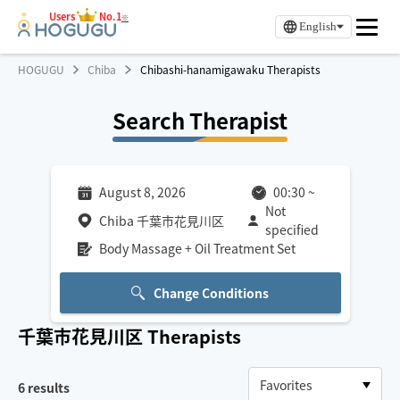
Users
No.1
※
English
HOGUGU
Chiba
Chibashi-hanamigawaku Therapists
Search Therapist
August 8, 2026
00:30
~
Not
Chiba 千葉市花見川区
specified
Body Massage + Oil Treatment Set
Change Conditions
千葉市花見川区
Therapists
6
results