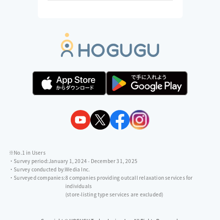
※No.1 in Users
・Survey period:
January 1, 2024 - December 31, 2025
・Survey conducted by:
Wedia Inc.
・Surveyed companies:
8 companies providing outcall relaxation services for
individuals
(store-listing type services are excluded)