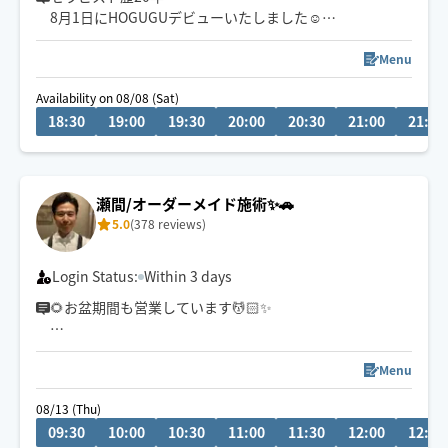
8月1日にHOGUGUデビューいたしました☺
９０分オイルマッサージがオススメです🙇‍♂️
深部までアプローチする【もみほぐし】と、【安眠オイ
Menu
ル】忙しい日常を忘れ、今夜はぐっすり眠りましょう
Availability on 08/08 (Sat)
😪市川駅本八幡は自転車移動🚴 終電までは東京23区も
18:30
19:00
19:30
20:00
20:30
21:00
21:30
喜んでお伺い致します😊総武線沿線千葉〜三鷹
チャットでもお気軽にご相談を
🍀保有資格
瀬間/オーダーメイド施術✨🚗
5.0
(378 reviews)
Login Status:
Within 3 days
🌻お盆期間も営業しています💆🏻✨
🗓8/13(木)・14(金) 9:30〜
📍千葉市中央区発
Menu
＼残り1️⃣枠🈳 事前や当日予約OK！／
08/13 (Thu)
09:30
10:00
10:30
11:00
11:30
12:00
12:30
帰省やお出かけ、家事・育児・お仕事で疲れた身体を、