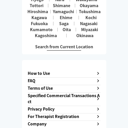
Tottori
Shimane
Okayama
Hiroshima
Yamaguchi
Tokushima
Kagawa
Ehime
Kochi
Fukuoka
Saga
Nagasaki
Kumamoto
Oita
Miyazaki
Kagoshima
Okinawa
Search from Current Location
How to Use
FAQ
Terms of Use
Specified Commercial Transactions A
ct
Privacy Policy
For Therapist Registration
Company