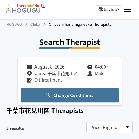
Users
No.1
※
English
HOGUGU
Chiba
Chibashi-hanamigawaku Therapists
Search Therapist
August 8, 2026
04:00
~
Chiba 千葉市花見川区
Male
Oil Treatment
Change Conditions
千葉市花見川区
Therapists
3
results