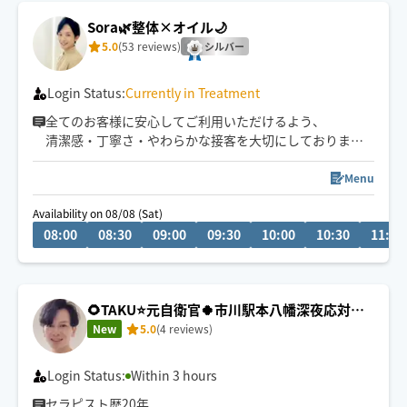
Sora🌿整体×オイル🌙
5.0
(53 reviews)
シルバー
Login Status:
Currently in Treatment
全てのお客様に安心してご利用いただけるよう、
清潔感・丁寧さ・やわらかな接客を大切にしております
🌙
深夜・外国人対応可◎
Menu
予約枠×の場合でも、
Availability on 08/08 (Sat)
事前に↗︎のチャット💬いただけますと
08:00
08:30
09:00
09:30
10:00
10:30
11:00
対応可能な場合がございます😊
🌻TAKU⭐️元自衛官🍀市川駅本八幡深夜応対し
ます🙇・安眠ほぐし＆リンパオイル
New
5.0
(4 reviews)
Login Status:
Within 3 hours
セラピスト歴20年