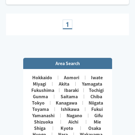
お盆のうちにリセットしませんか？🌿
☑️力加減調整OK
☑️車・電車で訪問可能🚗🚃
1
☑️お子様同席OK👶
お気軽にDMください📩
Area Search
Hokkaido
Aomori
Iwate
Miyagi
Akita
Yamagata
Fukushima
Ibaraki
Tochigi
Gunma
Saitama
Chiba
Tokyo
Kanagawa
Niigata
Toyama
Ishikawa
Fukui
Yamanashi
Nagano
Gifu
Shizuoka
Aichi
Mie
Shiga
Kyoto
Osaka
Hyogo
Nara
Wakayama