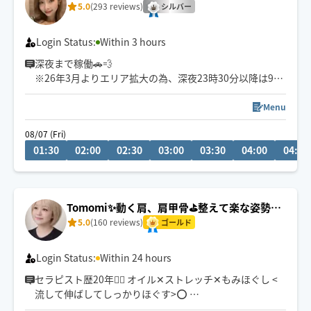
5.0
(293 reviews)
シルバー
Login Status:
Within 3 hours
深夜まで稼働🚗💨
※26年3月よりエリア拡大の為、深夜23時30分以降は90
分以上のコースよりご予約承ります🙇🙇
施術内容・施術時間のご相談、臨機応変に対応いたしま
Menu
す🌱
08/07 (Fri)
01:30
02:00
02:30
03:00
03:30
04:00
04:30
自律神経を整え安眠へ導きます💆‍♀️💤
ヘッドマッサージ、もみほぐし、お体に合わせてお好み
施術いたします🤲🌟強圧の深層刺激も得意です💪
Tomomi✨動く肩、肩甲骨⛳️整えて楽な姿勢
に…🤗
5.0
(160 reviews)
ゴールド
Login Status:
Within 24 hours
セラピスト歴20年🧚‍♀️ オイル‪‪‪✕‬ストレッチ‪‪✕‬もみほぐし <
流して伸ばしてしっかりほぐす>️⭕️