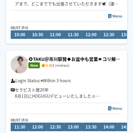
アまで、どこまででも出張させていただきます🕊️（運転
免許は自主返納済）
Menu
9:30〜港区・品川区・大田区のみ早着可
08/07 (Fri)
10:30〜その他エリアはメッセージにて要相談
10:00
10:30
11:00
11:30
12:00
12:30
13:00
🌻TAKU＠市川駅発🍀お盆中も営業🫵コリ解消
もみほぐし×リンパオイル
New
5.0
(3 reviews)
Login Status:
Within 3 hours
セラピスト歴20年
8月1日にHOGUGUデビューいたしました☺
深部までアプローチする【もみほぐし】と、【安眠オイ
ル】で、心身の緊張をスッと解き放ちます。忙しい日常を
Menu
忘れ、今夜はぐっすり眠りましょう
08/07 (Fri)
😪市川駅本八幡は自転車🚴移動 終電までは東京23区も
11:30
12:00
12:30
13:00
13:30
14:00
14:30
喜んでお伺い致します😊総武線沿線千葉〜三鷹