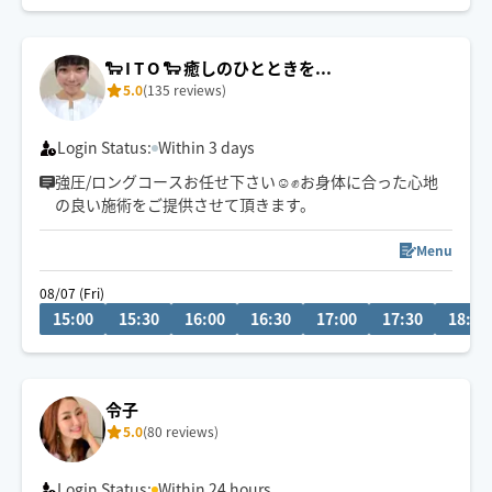
🍀保有資格
🐑 I T O 🐑 癒しのひとときを...
5.0
(135 reviews)
Login Status:
Within 3 days
強圧/ロングコースお任せ下さい☺️✊お身体に合った心地
の良い施術をご提供させて頂きます。
Menu
08/07 (Fri)
15:00
15:30
16:00
16:30
17:00
17:30
18:00
令子
5.0
(80 reviews)
Login Status:
Within 24 hours