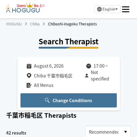
Users
No.1※
English
HOGUGU
Chiba
Chibashi-inageku Therapists
Search Therapist
August 6, 2026
17:00
~
Not
Chiba 千葉市稲毛区
specified
All Menus
Change Conditions
千葉市稲毛区
Therapists
42
results