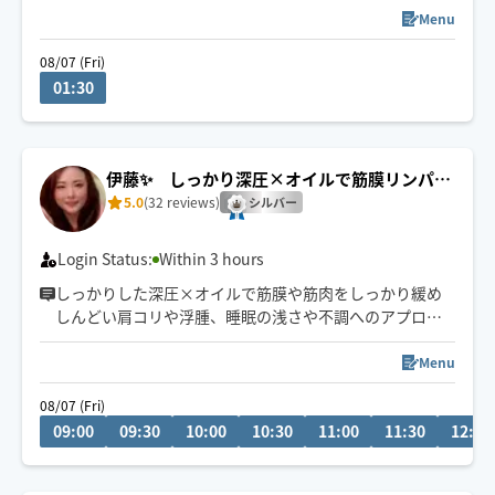
肩こり、腰痛、むくみ…凝り固まったつらい体が、ふん
Menu
わり柔らかに💆‍♀️
08/07 (Fri)
01:30
最高の気持ちよさをご提供いたします👍✨
🎗️日時確定のご予約希望のお客様へ🎗️
チャットにてお気軽にご相談ください🤗
伊藤✨ しっかり深圧×オイルで筋膜リンパケ
可能な限り頑張ります💪
ア
5.0
(32 reviews)
シルバー
Login Status:
Within 3 hours
しっかりした深圧×オイルで筋膜や筋肉をしっかり緩め
しんどい肩コリや浮腫、睡眠の浅さや不調へのアプロー
チが得意です☺️
Menu
千葉県内→車移動
08/07 (Fri)
都内23区→電車移動
09:00
09:30
10:00
10:30
11:00
11:30
12:00
千葉駅から1時間以上の移動時間の方→施術時間120分〜