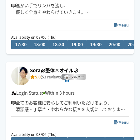
温かい手でリンパを流し、
優しく全身をやわらげていきます。
ゆったりしたリズムに身をゆだねてみませんか🌿🫧
Menu
📍船橋発
Availability on 08/06 (Thu)
17:30
18:00
18:30
19:00
19:30
20:00
20:30
Sora🌿整体×オイル🌙
5.0
(53 reviews)
シルバー
Login Status:
Within 3 hours
全てのお客様に安心してご利用いただけるよう、
清潔感・丁寧さ・やわらかな接客を大切にしております
🌙
深夜・外国人対応可◎
Menu
予約枠×の場合でも、
Availability on 08/06 (Thu)
事前に↗︎のチャット💬いただけますと