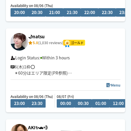
Availability on 08/06 (Thu)
20:00
20:30
21:00
21:30
22:00
22:30
23:00
🌙natsu
5.0
(1,030 reviews)
ゴールド
Login Status:
Within 3 hours
6(木)1枠⭕️
✴︎60分はエリア限定(PR参照)
忙しない日々に労る時間を…
Menu
心身の疲れをゆるやかにほどきます🕯️
Availability on 08/06 (Thu)
08/07 (Fri)
ゆったり〜がっつりまで柔軟に対応
23:00
23:30
00:00
00:30
01:00
12:00
明日を軽やかに過ごせますように🤸💫
AKI✨🚗💨