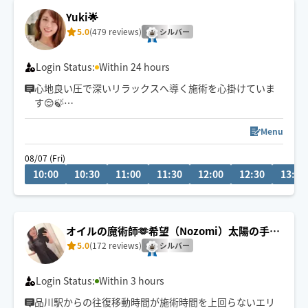
Yuki🌟
◆返信が遅くなる事🈶ですが、必ずします
5.0
(479 reviews)
シルバー
◆施術時間、開始時間を相談させて頂く場合🈶
Login Status:
Within 24 hours
◆鼠径部施術をご希望される方はご予約をお断りです🆖
心地良い圧で深いリラックスへ導く施術を心掛けていま
す😌🍃
もみほぐしはストレッチ込みの施術も可能です✨
Menu
08/07 (Fri)
10:00
10:30
11:00
11:30
12:00
12:30
13:00
オイルの魔術師🫶希望（Nozomi）太陽の手の
ディープリンパ
5.0
(172 reviews)
シルバー
Login Status:
Within 3 hours
品川駅からの往復移動時間が施術時間を上回らないエリ