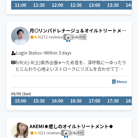
11:00
11:30
12:00
12:30
13:00
13:30
14:00
月🌕リンパドレナージュ＆オイルトリートメン
ト
4.9
(272 reviews)
シルバー
Login Status:
Within 3 days
8/4(火)-8(土)県外出張✈️〜ため息を、深呼吸に〜ゆったり
とじんわり心地よいストロークにリズムを合わせて丁寧
にほぐします💆‍♀ストレス/不眠/ホルモンバランス・自律神
経の乱れ/不定愁訴/冷え/乾燥/浮腫み/便秘/PMS等の悩み
Menu
お任せください💪働くお忙しい方、専業主婦さん、子育
08/09 (Sun)
て中のママさん、学生さんからのご予約が増えてます✨施
15:00
15:30
16:00
16:30
17:00
17:30
18:00
術中お子さまやペットがそばにいてももちろんOKです🙆‍♀
AKEMI☀️癒しのオイルトリートメント🍀
5.0
(21 reviews)
シルバー