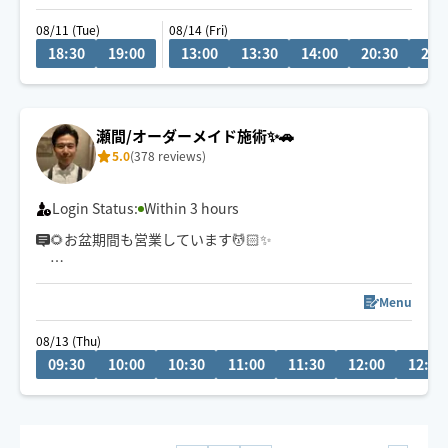
(ご予約時に駐車場の有無の記載お願いします)
08/11 (Tue)
08/14 (Fri)
18:30
19:00
13:00
13:30
14:00
20:30
21:
🌿‬60分コースはエリア限定
[柏 松戸 流山 野田 我孫子のみ]
他でも仕事してるのでお返事遅れる事ありますがなるべ
瀬間/オーダーメイド施術✨🚗
く早めに対応を心掛けています😌
5.0
(378 reviews)
Login Status:
Within 3 hours
🌻お盆期間も営業しています💆🏻✨
🗓8/13(木)・14(金) 9:30〜
📍千葉市中央区発
Menu
＼残り1️⃣枠🈳 事前や当日予約OK！／
08/13 (Thu)
09:30
10:00
10:30
11:00
11:30
12:00
12:30
帰省やお出かけ、家事・育児・お仕事で疲れた身体を、
お盆のうちにリセットしませんか？🌿
☑️力加減調整OK