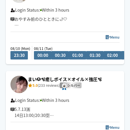
Login Status:
Within 3 hours
おやすみ前のひとときに🌙🤍
ゆったりとした心地よい圧で、お身体をほぐしながら心
まで緩む温かい時間をお届けします💐
Menu
08/10 (Mon)
08/11 (Tue)
オイル・もみほぐし・ヘッド・ストレッチを組み合わ
23:30
00:00
00:30
01:00
01:30
02:00
02
せ、お身体に合わせたオーダーメイドのケアを🌿
頑張るあなたの休息時間にお選びいただけましたら嬉し
いです☺️🤍
まい🐶🫧癒しボイス×オイル×強圧🫧
5.0
(233 reviews)
シルバー
Login Status:
Within 3 hours
5.7.13🈵
14日13:00/20:30🈳
車移動になりますので道路状況によりお時間が前後する
場合がございます🚙 ⸒⸒
Menu