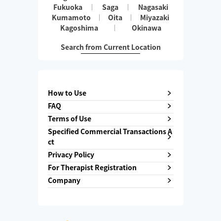
Fukuoka
Saga
Nagasaki
Kumamoto
Oita
Miyazaki
Kagoshima
Okinawa
Search from Current Location
How to Use
FAQ
Terms of Use
Specified Commercial Transactions A
ct
Privacy Policy
For Therapist Registration
Company