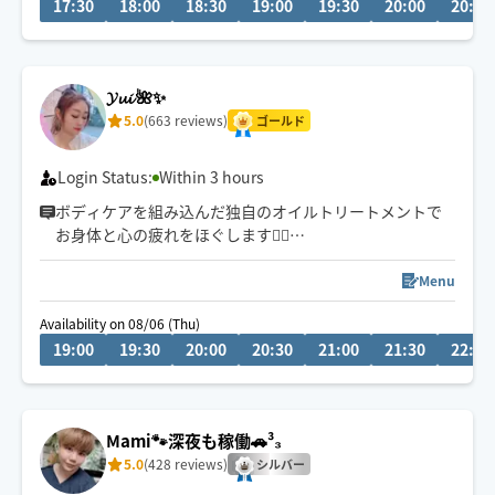
17:30
18:00
18:30
19:00
19:30
20:00
20:30
対応可能な場合がございます😊
𝓨𝓾𝓲 🌺✨
5.0
(663 reviews)
ゴールド
Login Status:
Within 3 hours
ボディケアを組み込んだ独自のオイルトリートメントで
お身体と心の疲れをほぐします💆‍♀️
180分以上のご延長可能🍀
エリア外は相談可♪
Menu
🌟お問合せ多い為、チャットは場所詳細・日時を記入の
Availability on 08/06 (Thu)
上お願いします🙌
19:00
19:30
20:00
20:30
21:00
21:30
22:00
※予約可能な移動距離と施術時間↓
🚃 片道1h＆23時以降は90〜120分
1時間半以上の場所150分〜
2時間以上180分〜
Mami🐾深夜も稼働🚗³₃
プロフ必読⚠️
5.0
(428 reviews)
シルバー