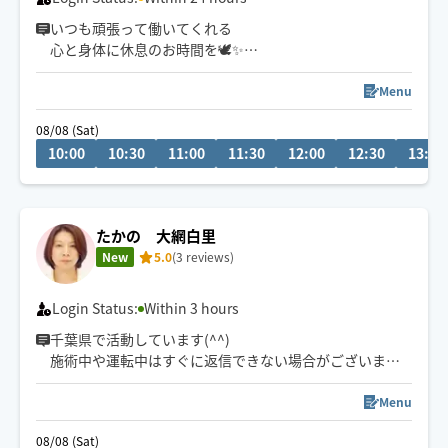
いつも頑張って働いてくれる
心と身体に休息のお時間を🕊️✨
お身体の状態に合わせた
Menu
オーダーメイドの施術をご提供🫧
08/08 (Sat)
10:00
10:30
11:00
11:30
12:00
12:30
13:00
弱め〜強めまで柔軟に
ご対応させていただきます✨
施術が終わって初めてわかる
たかの 大網白里
本来の身体の軽さをご体感ください🫧
New
5.0
(3 reviews)
心も身体も同時に整うトリートメントで
明日からもまた頑張れますように🌿
Login Status:
Within 3 hours
千葉県で活動しています(^^)
お日にち・お時間のご相談は
施術中や運転中はすぐに返信できない場合がございま
お気軽にメッセージをお願い致します🤝
す。必ずお返事させていただきますので少々お待ち下さ
いませ。
Menu
08/08 (Sat)