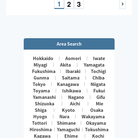
☑️車・電車で訪問可能🚗🚃
1
2
3
☑️お子様同席OK👶
お気軽にDMください📩
Area Search
Hokkaido
Aomori
Iwate
Miyagi
Akita
Yamagata
Fukushima
Ibaraki
Tochigi
Gunma
Saitama
Chiba
Tokyo
Kanagawa
Niigata
Toyama
Ishikawa
Fukui
Yamanashi
Nagano
Gifu
Shizuoka
Aichi
Mie
Shiga
Kyoto
Osaka
Hyogo
Nara
Wakayama
Tottori
Shimane
Okayama
Hiroshima
Yamaguchi
Tokushima
Kagawa
Ehime
Kochi