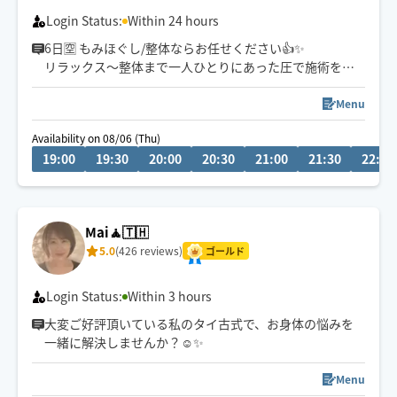
Login Status:
Within 24 hours
6日🈳 もみほぐし/整体ならお任せください👍✨
リラックス～整体まで一人ひとりにあった圧で施術を心
がけています🍀
Menu
Availability on 08/06 (Thu)
【お願い🙇】
19:00
19:30
20:00
20:30
21:00
21:30
22:00
★初回の方は必ずチャット対応をお願いします。
★ホテルでの施術の場合、ホテル名･部屋番号は必ずチャ
ットにお願いいたします。
Mai🧘🇹🇭
★浦安はディズニー周辺/成田は空港周辺のホテルはお断
5.0
(426 reviews)
りしております。
ゴールド
★駐車スペースの有無を教えて頂けましたら助かりま
す。
Login Status:
Within 3 hours
大変ご好評頂いている私のタイ古式で、お身体の悩みを
一緒に解決しませんか？☺️✨️
Menu