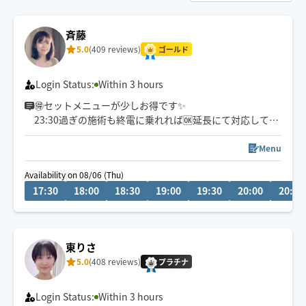
斉藤
5.0
(409 reviews)
ゴールド
Login Status:
Within 3 hours
🉐セットメニューが少しお得です✨
23:30過ぎの施術も終電に乗れれば🆗延長にて対応してい
ます！
Menu
日々のお疲れが少しでも癒せますように、心を込めて施
Availability on 08/06 (Thu)
術させて頂きます☘️
17:30
18:00
18:30
19:00
19:30
20:00
20:30
「頼んでよかった！」と思っても頂けるよう頑張ります
のでよろしくお願い致します😊
お問い合わせも仮予約チャットにてお気軽にご相談くだ
東りさ
さい☺️
5.0
(408 reviews)
プラチナ
※猫🐈を飼っています。タオルは自宅洗濯のため、動物ア
レルギーの方は注意！
Login Status:
Within 3 hours