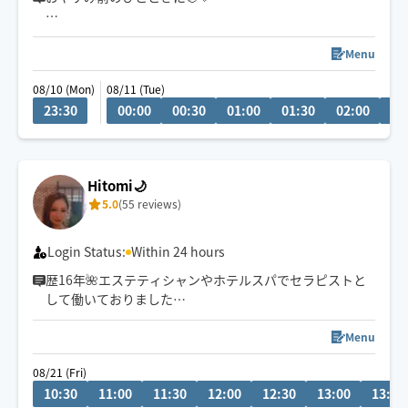
ゆったりとした心地よい圧で、お身体をほぐしながら心
まで緩む温かい時間をお届けします💐
Menu
08/10 (Mon)
08/11 (Tue)
オイル・もみほぐし・ヘッド・ストレッチを組み合わ
23:30
00:00
00:30
01:00
01:30
02:00
02
せ、お身体に合わせたオーダーメイドのケアを🌿
頑張るあなたの休息時間にお選びいただけましたら嬉し
いです☺️🤍
Hitomi🌙
5.0
(55 reviews)
Login Status:
Within 24 hours
歴16年🌺エステティシャンやホテルスパでセラピストと
して働いておりました
リラクゼーションから疲労回復までお任せください🕊️
⚠︎8/1〜中旬までお休みをいただきます
Menu
08/21 (Fri)
※スケジュールが✖️の場合でも事前にお問い合わせいただ
10:30
11:00
11:30
12:00
12:30
13:00
13:30
ければ予約可能な場合もございます。お気軽にメッセー