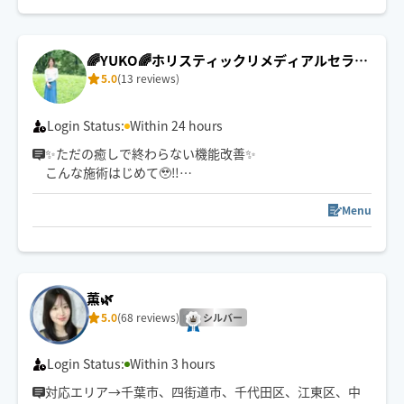
ジ下さい🌼
※施術中によりすぐにメッセージ返信出来ない場合がご
🌈YUKO🌈ホリスティックリメディアルセラピ
ざいます。
5.0
(13 reviews)
ー🌼
Login Status:
Within 24 hours
✨ただの癒しで終わらない機能改善✨
こんな施術はじめて🥹‼️
どこへ行っても
満足できなかった方是非一度
Menu
私と会ってください✨
長年セラピストとして多くの方と向き合い
「ただ整えるだけでなく
心までゆるむ時間」を
薫🌿
大切にしています💓
5.0
(68 reviews)
シルバー
ガチガチ、もやもやが
じんわり解ける✨
深く効き、痛みも辛さも芯から緩まり
Login Status:
Within 3 hours
根本から解放✨される施術をお届けします💓
対応エリア→千葉市、四街道市、千代田区、江東区、中