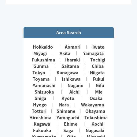
美容のお話、健康のお話、できたら嬉しいです😊
趣味/pilates、健康オタク
Area Search
Hokkaido
Aomori
Iwate
Miyagi
Akita
Yamagata
Fukushima
Ibaraki
Tochigi
Gunma
Saitama
Chiba
Tokyo
Kanagawa
Niigata
Toyama
Ishikawa
Fukui
Yamanashi
Nagano
Gifu
Shizuoka
Aichi
Mie
Shiga
Kyoto
Osaka
Hyogo
Nara
Wakayama
Tottori
Shimane
Okayama
Hiroshima
Yamaguchi
Tokushima
Kagawa
Ehime
Kochi
Fukuoka
Saga
Nagasaki
Kumamoto
Oita
Miyazaki