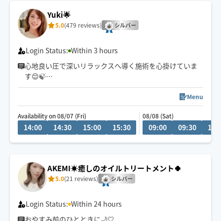
Yuki🌟
5.0
(479 reviews)
シルバー
Login Status:
Within 3 hours
心地良い圧で深いリラックスへ導く施術を心掛けていま
す😌🍃
もみほぐしはストレッチ込みの施術も可能です✨
Menu
Availability on 08/07 (Fri)
08/08 (Sat)
14:00
14:30
15:00
15:30
09:00
09:30
10:
AKEMI☀️癒しのオイルトリートメント🍀
5.0
(21 reviews)
シルバー
Login Status:
Within 24 hours
おやすみ前のひとときに🌙🤍