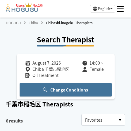
Users
No.1※
English
HOGUGU
Chiba
Chibashi-inageku Therapists
Search Therapist
August 7, 2026
14:00
~
Chiba 千葉市稲毛区
Female
Oil Treatment
Change Conditions
千葉市稲毛区
Therapists
6
results