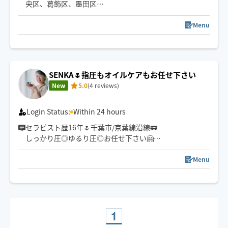
央区、葛飾区、墨田区
その他のエリアやご希望の日時がある方は、事前に調整
できる場合もありますのでチャットでご相談ください🌷
Menu
"また明日から頑張れる"をモットーに
心も身体もふわっと軽くなるような施術をお届けします
🫧
SENKA🌷指圧もオイルケアもお任せ下さい
New
5.0
(4 reviews)
Login Status:
Within 24 hours
セラピスト歴16年🌷千葉市/京葉線沿線🚃
しっかり圧◎ゆるり圧◎お任せ下さい🤗
現在、整体店舗salonで勤務
返信遅れる場合有り✉️
Menu
又、遠方の方は事前予約お願いします。
※数時間前予約は不可の場合有り
おひとりおひとりに合わせた
お好みメニューで癒しのひとときを…
1