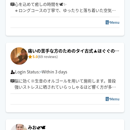
心を込めて癒しの時間を🕊️✨
🔹ロングコースの丁寧で、ゆったりと落ち着いた空気
感、隅々迄行き届いた施術をするのが得意です✨
Menu
痛いの苦手な方のためのタイ古式🧘ほぐぐのひ
5.0
(69 reviews)
とみ
Login Status:
Within 3 days
脳に効く※生音のオルゴールを用いて施術します。普段
強いストレスに晒されていらっしゃるほど響く方が多い
です。
電子音では感じ得ないオルゴールの深い癒しと響きと、
Menu
世界一気持ち良いと言われているタイ古式ストレッチの
融合🇹🇭終わった後の不思議な心地よさを感じてくださ
い。
※研究により中枢神経を司る脳幹の血流増加とリラック
みお🌿🕊️
ス状態のα波が確認された器具です。