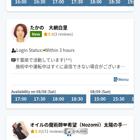
16:00
16:30
17:00
17:30
18:00
18:30
19:00
喜んでお伺い致します😊
総武線沿線千葉〜三鷹
チャットでもお気軽にご相談お待ちしてます
🍀保有資格
たかの 大網白里
New
5.0
(3 reviews)
Login Status:
Within 3 hours
千葉県で活動しています(^^)
施術中や運転中はすぐに返信できない場合がございま
す。必ずお返事させていただきますので少々お待ち下さ
いませ。
Menu
Availability on 08/08 (Sat)
08/09 (Sun)
17:00
17:30
18:00
18:30
15:00
15:30
16:
オイルの魔術師🫶希望（Nozomi）太陽の手の
ディープリンパ
5.0
(172 reviews)
シルバー