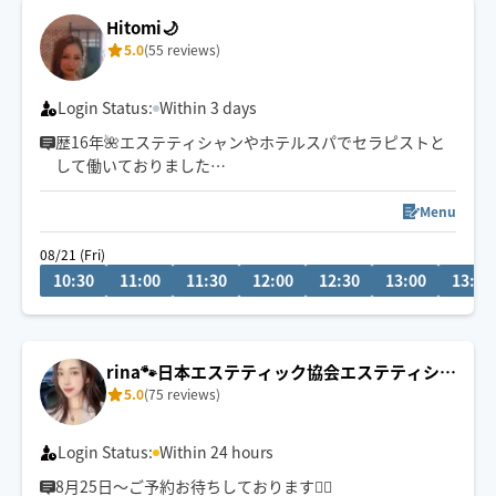
Hitomi🌙
5.0
(55 reviews)
Login Status:
Within 3 days
歴16年🌺エステティシャンやホテルスパでセラピストと
して働いておりました
リラクゼーションから疲労回復までお任せください🕊️
⚠︎8/1〜中旬までお休みをいただきます
Menu
08/21 (Fri)
※スケジュールが✖️の場合でも事前にお問い合わせいただ
10:30
11:00
11:30
12:00
12:30
13:00
13:30
ければ予約可能な場合もございます。お気軽にメッセー
ジ下さい🌼
※施術中によりすぐにメッセージ返信出来ない場合がご
rina🐾日本エステティック協会エステティシャ
ざいます。
5.0
(75 reviews)
ン
Login Status:
Within 24 hours
8月25日〜ご予約お待ちしております🙇‍♀️