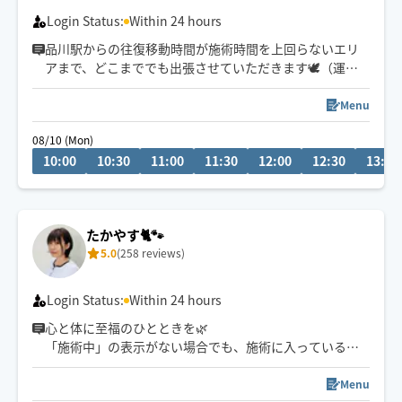
Login Status:
Within 24 hours
品川駅からの往復移動時間が施術時間を上回らないエリ
アまで、どこまででも出張させていただきます🕊️（運転
免許は自主返納済）
Menu
9:30〜港区・品川区・大田区のみ早着可
08/10 (Mon)
10:30〜その他エリアはメッセージにて要相談
10:00
10:30
11:00
11:30
12:00
12:30
13:00
たかやす🐈🐾
5.0
(258 reviews)
Login Status:
Within 24 hours
心と体に至福のひとときを🌿
「施術中」の表示がない場合でも、施術に入っているこ
とがございます。
Menu