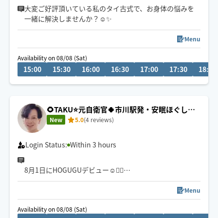
大変ご好評頂いている私のタイ古式で、お身体の悩みを
一緒に解決しませんか？☺️✨️
Menu
Availability on 08/08 (Sat)
15:00
15:30
16:00
16:30
17:00
17:30
18:00
🌻TAKU⭐️元自衛官🍀市川駅発・安眠ほぐし＆
リンパオイル
New
5.0
(4 reviews)
Login Status:
Within 3 hours
8月1日にHOGUGUデビュー☺🙇‍♂️
９０分オイルトリートメントがオススメです🙇‍♂️
深部までアプローチする【もみほぐし】と、【安眠オイ
Menu
ル】忙しい日常を忘れ、今夜はぐっすり眠りましょう
Availability on 08/08 (Sat)
😪市川駅本八幡は自転車移動🚴 終電までは東京23区も