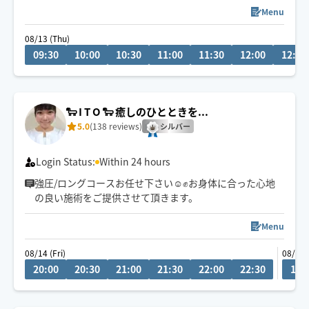
📍千葉市中央区発
Menu
＼残り1️⃣枠🈳 事前や当日予約OK！／
08/13 (Thu)
09:30
10:00
10:30
11:00
11:30
12:00
12:30
帰省やお出かけ、家事・育児・お仕事で疲れた身体を、
お盆のうちにリセットしませんか？🌿
☑️力加減調整OK
🐑 I T O 🐑 癒しのひとときを...
☑️車・電車で訪問可能🚗🚃
5.0
(138 reviews)
☑️お子様同席OK👶
シルバー
お気軽にDMください📩
Login Status:
Within 24 hours
強圧/ロングコースお任せ下さい☺️✊お身体に合った心地
の良い施術をご提供させて頂きます。
Menu
08/14 (Fri)
08/15 
20:00
20:30
21:00
21:30
22:00
22:30
15: