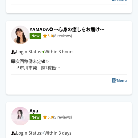
"また明日から頑張れる"をモットーに
心も身体もふわっと軽くなるような施術をお届けします
🫧
YAMADA🌻〜心身の癒しをお届け〜
New
5.0
(8 reviews)
Login Status:
Within 3 hours
次回稼働未定🕊️✨
📍市川市発...週1稼働
対応エリア⇨総武線🚃:飯田橋駅↔津田沼駅
⚠️対応エリア外は必ずリクエスト前にメッセージをお願
Menu
いいたします🌱
時間調整、空き確認はお問い合わせ下さい😊
🌼確認事項🌼
Aya
・最寄り駅から徒歩15分以上、または所要時間等の関係
New
5.0
(5 reviews)
でお断りさせて頂く場合があります。
・妊娠されている方やその可能性がある方はお断りさせ
て頂いております。
Login Status:
Within 3 days