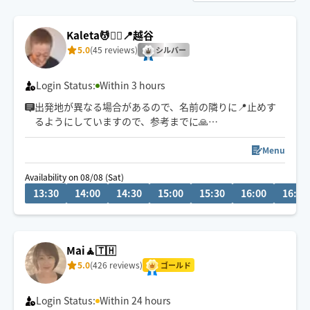
Kaleta💆🧘‍♀️📍越谷
5.0
(45 reviews)
シルバー
Login Status:
Within 3 hours
出発地が異なる場合があるので、名前の隣りに📍止めす
るようにしていますので、参考までに🙏
場所によっては60分〜90分程度到着時間を要するため、
Menu
一度Chatにてご連絡またご確認させて頂くこともありま
Availability on 08/08 (Sat)
すので宜しくお願い致します🙏
13:30
14:00
14:30
15:00
15:30
16:00
16:30
電車移動の為、終電OKな範囲で対応致します🙏
毎週金曜夜→銀座出発🚃
Mai🧘🇹🇭
5.0
(426 reviews)
ゴールド
Login Status:
Within 24 hours