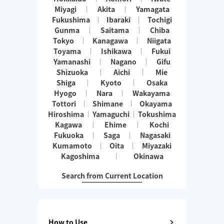
Miyagi
Akita
Yamagata
Fukushima
Ibaraki
Tochigi
Gunma
Saitama
Chiba
Tokyo
Kanagawa
Niigata
Toyama
Ishikawa
Fukui
Yamanashi
Nagano
Gifu
Shizuoka
Aichi
Mie
Shiga
Kyoto
Osaka
Hyogo
Nara
Wakayama
Tottori
Shimane
Okayama
Hiroshima
Yamaguchi
Tokushima
Kagawa
Ehime
Kochi
Fukuoka
Saga
Nagasaki
Kumamoto
Oita
Miyazaki
Kagoshima
Okinawa
Search from Current Location
How to Use