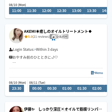
施術中や運転中は、ご返信までに1時間以上お時間をいた
08/10 (Mon)
だく場合がございます。
11:00
11:30
12:00
12:30
13:00
13:30
14:00
確認次第お返事いたしますので、お待ちいただけますと
幸いです🙇‍♀️
AKEMI☀️癒しのオイルトリートメント🍀
5.0
(21 reviews)
シルバー
Login Status:
Within 3 days
おやすみ前のひとときに🌙🤍
ゆったりとした心地よい圧で、お身体をほぐしながら心
まで緩む温かい時間をお届けします💐
Menu
08/10 (Mon)
08/11 (Tue)
オイル・もみほぐし・ヘッド・ストレッチを組み合わ
23:30
00:00
00:30
01:00
01:30
02:00
02
せ、お身体に合わせたオーダーメイドのケアを🌿
頑張るあなたの休息時間にお選びいただけましたら嬉し
いです☺️🤍
伊藤✨ しっかり深圧×オイルで筋膜リンパケ