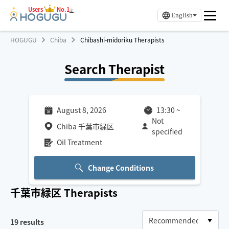
Users
No.1
※
English
HOGUGU
Chiba
Chibashi-midoriku Therapists
Search Therapist
August 8, 2026
13:30
~
Not
Chiba 千葉市緑区
specified
Oil Treatment
Change Conditions
千葉市緑区
Therapists
19
results