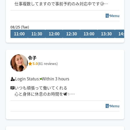
仕事複数してますので事前予約のみ対応中です🥲
1人1人のお悩みをじっくり伺い施術します🫶お話しする
のは好きなので、楽しい時間も過ごせたらと😊
Menu
皆様に癒しと見た目の変化をお届けしたいです🍀
08/25 (Tue)
フェイシャル、ネイル、メイク、姿勢指導、セルライト
11:00
11:30
12:00
12:30
13:00
13:30
14:00
ケア得意です‼︎
※リピーター様特典【10分無料🎁】
※女性限定フェイスパックケア➕10分プレゼント🎁
令子
5.0
(81 reviews)
Login Status:
Within 3 hours
いつも頑張って働いてくれる
心と身体に休息のお時間を🕊️✨
お身体の状態に合わせた
Menu
オーダーメイドの施術をご提供🫧
弱め〜強めまで柔軟に