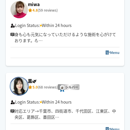
ご対応させていただきます✨
miwa
4.8
(59 reviews)
施術が終わって初めてわかる
本来の身体の軽さをご体感ください🫧
Login Status:
Within 24 hours
心も身体も同時に整うトリートメントで
身も心も元気になっていただけるような施術を心がけて
明日からもまた頑張れますように🌿
おります。💪
オイルトリートメントが得意です！🙋‍♀️
お日にち・お時間のご相談は
ビューティーサロン、リラクゼーションサロンでの経験
Menu
お気軽にメッセージをお願い致します🤝
をいかし、柔軟な施術をご提供いたします。
週に2、3回夜🌉からのスケジュールになりますが、みな
さまにお会いできることを楽しみにしております😊
薫🌿
5.0
(68 reviews)
シルバー
Login Status:
Within 24 hours
対応エリア→千葉市、四街道市、千代田区、江東区、中
央区、葛飾区、墨田区
その他のエリアやご希望の日時がある方は、事前に調整
できる場合もありますのでチャットでご相談ください🌷
Menu