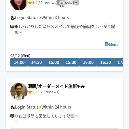
ア
5.0
(32 reviews)
シルバー
Login Status:
Within 3 hours
◆しっかりした深圧×オイルで筋膜や筋肉をしっかり緩
め
しんどい肩コリや浮腫、睡眠の浅さや不調へのアプロー
チが得意です☺️
Menu
08/12 (Wed)
◆千葉県内→車移動
14:00
14:30
15:00
15:30
16:00
16:30
17:00
都内23区→電車移動
(千葉駅から1時間以上の移動時間の方→施術時間120
分〜)
瀬間/オーダーメイド施術✨🚗
5.0
(378 reviews)
◆鼠径部施術や際どい部分の施術をご希望される方はご
予約🆖
Login Status:
Within 24 hours
◆施術時間、開始時間を相談させて頂く場合🈶
🌻お盆期間も営業しています💆🏻✨
🗓8/13(木)・14(金) 9:30〜