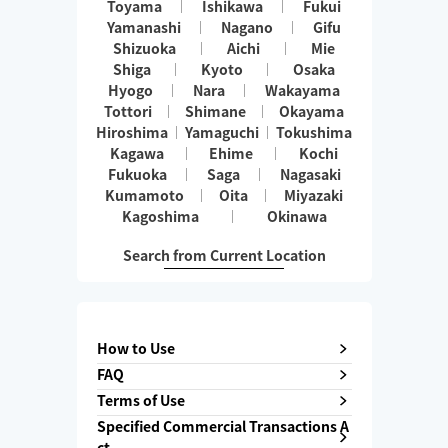
Toyama
Ishikawa
Fukui
Yamanashi
Nagano
Gifu
Shizuoka
Aichi
Mie
Shiga
Kyoto
Osaka
Hyogo
Nara
Wakayama
Tottori
Shimane
Okayama
Hiroshima
Yamaguchi
Tokushima
Kagawa
Ehime
Kochi
Fukuoka
Saga
Nagasaki
Kumamoto
Oita
Miyazaki
Kagoshima
Okinawa
Search from Current Location
How to Use
FAQ
Terms of Use
Specified Commercial Transactions A
ct