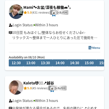
Mami🐾お盆/深夜も稼働🚗³₃
5.0
(431 reviews)
シルバー
Login Status:
Within 3 hours
10日🈳 もみほぐし/整体ならお任せください👍✨
リラックス～整体まで一人ひとりにあった圧で施術を心
がけています🍀
Menu
Availability on 08/10 (Mon)
【お願い🙇】
12:30
13:00
13:30
14:00
14:30
15:00
15:30
★初回の方は必ずチャット対応をお願いします。
★ホテルでの施術の場合、ホテル名･部屋番号は必ずチャ
ットにお願いいたします。
Kaleta💆🧘‍♀️📍越谷
★浦安はディズニー周辺/成田は空港周辺のホテルはお断
5.0
(45 reviews)
りしております。
シルバー
★駐車スペースの有無を教えて頂けましたら助かりま
す。
Login Status:
Within 3 hours
出発地が異なる場合があるので、名前の隣りに📍止めす