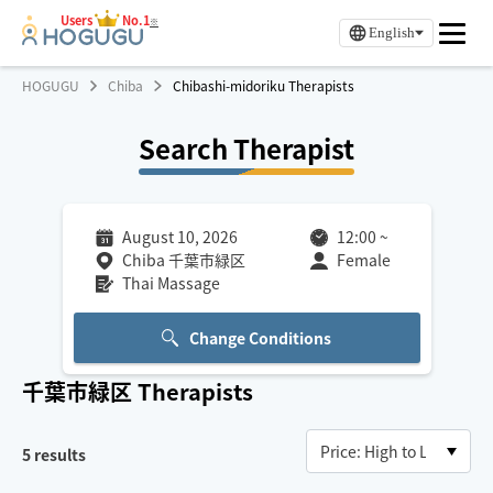
Users
No.1
※
English
HOGUGU
Chiba
Chibashi-midoriku Therapists
Search Therapist
August 10, 2026
12:00
~
Chiba 千葉市緑区
Female
Thai Massage
Change Conditions
千葉市緑区
Therapists
5
results