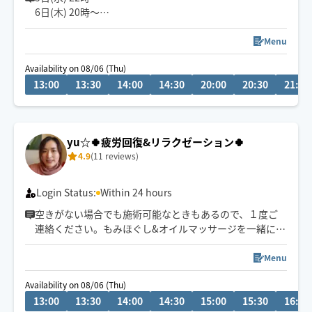
6日(木) 20時〜
小さなお子さまやペットが居るお宅も歓迎です🐶😺
空きございます。
空いてないお日にち、お時間でもメッセージ頂けますと
Menu
調整できる場合もあります✨
Availability on 08/06 (Thu)
お気軽にメッセージください🎀
13:00
13:30
14:00
14:30
20:00
20:30
21:00
『じっくり・ねっとり』が特徴なバリニーズトリートメ
ント🪷
ココでしか受けれないトリートメントをお客様一人一人
yu☆🍀疲労回復&リラクゼーション🍀
に合わせた手技で癒します👐
4.9
(11 reviews)
もちろん男性、外国の方も大歓迎です✨
🚗県外のお客様は高速代別途頂いております。
Login Status:
Within 24 hours
空きがない場合でも施術可能なときもあるので、１度ご
連絡ください。もみほぐし&オイルマッサージを一緒にさ
れるとコリも浮腫みもとれてスッキリするのでオススメ
ですよ～(^-^)/１人１人に寄り添う施術を心掛けていま
Menu
す。宜しくお願いいたします！県外の方は高速代別途い
Availability on 08/06 (Thu)
ただいております。新規のお客様は県内最終受付22時、
13:00
13:30
14:00
14:30
15:00
15:30
16:00
県外21時まで。リピート様はなるべくご希望沿えるよう