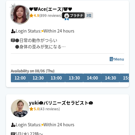
♥️🐼Ace(エース)🐼♥️
4.9
(899 reviews)
プラチナ
2位
Login Status:
Within 24 hours
●日常の動作がつらい
●身体の歪みが気になる
●趣味や仕事のパフォーマンスを良くしたい
どんなお悩みにも真摯に向き合い身体の痛みや不調、お
Menu
客様の気になる所をその場しのぎではなく"根本"から対
Availability on 08/06 (Thu)
応させて頂きます
12:00
12:30
13:00
13:30
14:00
14:30
15:00
眼精疲労
ストレートネック
慢性的な肩こり腰痛
yuki🪷バリニーズセラピスト🪷
足の浮腫み
5.0
(43 reviews)
末端冷え性
お客様の身体に合った施術でメニューをご提案させて頂
Login Status:
Within 24 hours
きます👏
5日(水) 22時〜