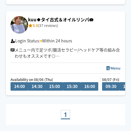
に勤めます。できる限りになります。
kuu🍀タイ古式＆オイルリンパ🪷
5.0
(37 reviews)
Login Status:
Within 24 hours
メニュー内で足ツボ/腸活セラピー/ヘッドケア等の組み合
わせもオススメです◎
ゆったりとしたリズムで心身ともリラックスしていただ
けるよう心がけています🪷
Menu
頭痛/肩こり/腰痛/睡眠などの慢性的なお悩みもご相談く
Availability on 08/06 (Thu)
08/07 (Fri)
ださい。
14:00
14:30
15:00
15:30
16:00
09:30
10:
サロンワークもありますのでリクエスト承認が遅い場合
がございます。
希望日時があれば問い合わせください。
お子様や🐶🐈ご一緒OKです◎
1