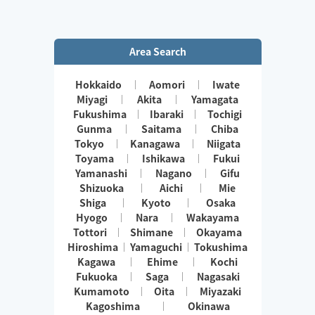
Area Search
Hokkaido
Aomori
Iwate
Miyagi
Akita
Yamagata
Fukushima
Ibaraki
Tochigi
Gunma
Saitama
Chiba
Tokyo
Kanagawa
Niigata
Toyama
Ishikawa
Fukui
Yamanashi
Nagano
Gifu
Shizuoka
Aichi
Mie
Shiga
Kyoto
Osaka
Hyogo
Nara
Wakayama
Tottori
Shimane
Okayama
Hiroshima
Yamaguchi
Tokushima
Kagawa
Ehime
Kochi
Fukuoka
Saga
Nagasaki
Kumamoto
Oita
Miyazaki
Kagoshima
Okinawa