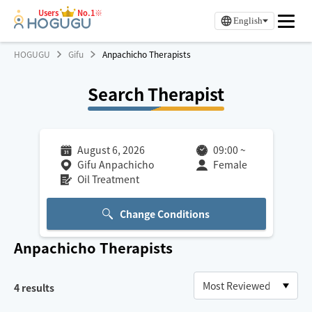
Users
No.1※
English
HOGUGU
Gifu
Anpachicho Therapists
Search Therapist
August 6, 2026
09:00
~
Gifu Anpachicho
Female
Oil Treatment
Change Conditions
Anpachicho
Therapists
4
results