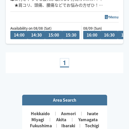
★肩コリ、頭痛、腰痛などでお悩みの方ぜひ！
小さなお子さまやペットが居るお宅も歓迎です🐶😺
★強揉み、弱揉み等のご希望にもバッチリ対応致しま
す！
Menu
★複数箇所へ同時にアプローチして、より効率的にしっ
Availability on 08/08 (Sat)
08/09 (Sun)
かりと効かせてほぐします
14:00
14:30
15:00
15:30
16:00
16:30
17:
★揉みほぐしと、指圧、ストレッチ等で、凝り固まった筋
肉をほぐしながら、身体のバランスを整えていきます
1
Area Search
Hokkaido
Aomori
Iwate
Miyagi
Akita
Yamagata
Fukushima
Ibaraki
Tochigi