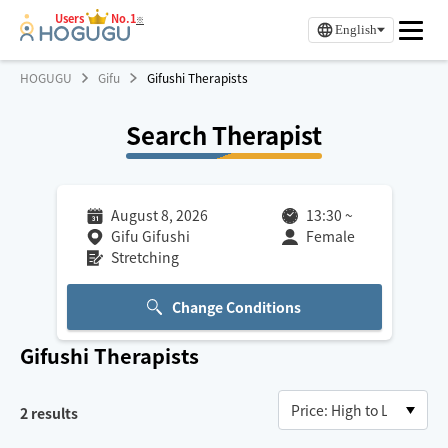
Users
No.1
※
English
HOGUGU
Gifu
Gifushi Therapists
Search Therapist
August 8, 2026
13:30
~
Gifu Gifushi
Female
Stretching
Change Conditions
Gifushi
Therapists
2
results