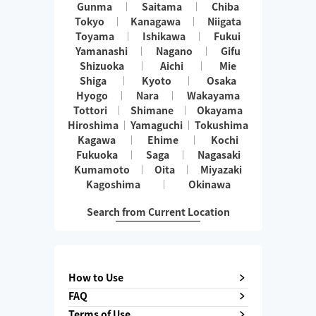
Gunma
Saitama
Chiba
Tokyo
Kanagawa
Niigata
Toyama
Ishikawa
Fukui
Yamanashi
Nagano
Gifu
Shizuoka
Aichi
Mie
Shiga
Kyoto
Osaka
Hyogo
Nara
Wakayama
Tottori
Shimane
Okayama
Hiroshima
Yamaguchi
Tokushima
Kagawa
Ehime
Kochi
Fukuoka
Saga
Nagasaki
Kumamoto
Oita
Miyazaki
Kagoshima
Okinawa
Search from Current Location
How to Use
FAQ
Terms of Use