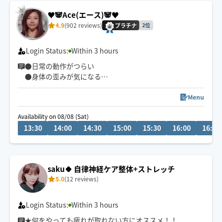
♥️🐼Ace(エース)🐼♥️
4.9
(902 reviews)
プラチナ
2位
Login Status:
Within 3 hours
●日常の動作がつらい
●身体の歪みが気になる
●趣味や仕事のパフォーマンスを良くしたい
どんなお悩みにも真摯に向き合い身体の痛みや不調、お
Menu
客様の気になる所をその場しのぎではなく"根本"から対
Availability on 08/08 (Sat)
応させて頂きます
13:30
14:00
14:30
15:00
15:30
16:00
16:30
眼精疲労
ストレートネック
慢性的な肩こり腰痛
saku🍀 自律神経ケア整体+ストレッチ
足の浮腫み
5.0
(12 reviews)
末端冷え性
お客様の身体に合った施術でメニューをご提案させて頂
Login Status:
Within 3 hours
きます👏
★何をやっても疲れが取れない方にオススメ！！