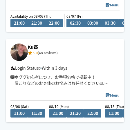
💬シフト外の日時やメニューのご相談はチャットにてお
Menu
問い合わせください。
Availability on 08/06 (Thu)
08/07 (Fri)
調整可能な際は出来る限り対応させていただきます
21:00
21:30
22:00
02:30
03:00
03:30
04:
経験年数12年、整体院や接骨院、出張マッサージ等の経
験あり💪
お身体のこと、お気軽にご相談ください✨
Ku🧸
5.0
(48 reviews)
※他店舗での勤務もあり、施術中は返信や承諾が遅くな
りますのでご了承ください🙇
Login Status:
Within 3 days
ホググ初心者につき、お手頃価格で掲載中！
肩こりなどのお身体のお悩みはお任せください💁‍♀️
愛知県での施術の方は90分〜のご予約でお願いしており
ます🙇‍♀️
Menu
08/08 (Sat)
08/10 (Mon)
08/13 (Thu)
11:00
11:30
21:00
21:30
22:00
11:00
1