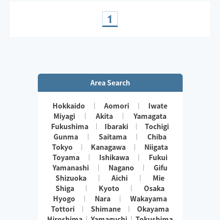
1
Area Search
Hokkaido
Aomori
Iwate
Miyagi
Akita
Yamagata
Fukushima
Ibaraki
Tochigi
Gunma
Saitama
Chiba
Tokyo
Kanagawa
Niigata
Toyama
Ishikawa
Fukui
Yamanashi
Nagano
Gifu
Shizuoka
Aichi
Mie
Shiga
Kyoto
Osaka
Hyogo
Nara
Wakayama
Tottori
Shimane
Okayama
Hiroshima
Yamaguchi
Tokushima