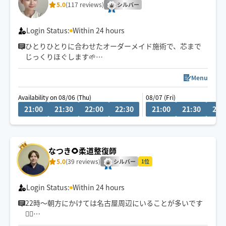
5.0
(117 reviews)
シルバー
Login Status:
Within 24 hours
ひとりひとりに合わせたオーダーメイド施術で、芯まで
じっくりほぐします🌱
小さなお子様がいるお宅も大歓迎です💕
Menu
Availability on 08/06 (Thu)
08/07 (Fri)
21:00
21:30
22:00
22:30
21:00
21:30
22:
なつき🌻柔道整復師
5.0
(39 reviews)
シルバー
1位
Login Status:
Within 24 hours
22時〜朝方にかけては名古屋周辺にいることが多いです
💆‍♂️