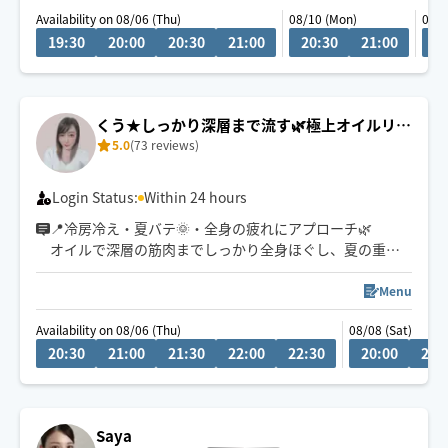
Availability on 08/06 (Thu)
08/10 (Mon)
08/1
車移動が主となっていますので、ご予約時に駐車場の情
19:30
20:00
20:30
21:00
20:30
21:00
1
報をいただけると大変助かります。
くう★しっかり深層まで流す🌿極上オイルリン
5.0
(73 reviews)
パ
Login Status:
Within 24 hours
📍冷房冷え・夏バテ🌞・全身の疲れにアプローチ🌿
オイルで深層の筋肉までしっかり全身ほぐし、夏の重だ
るいお身体を芯からリセットいたします。極上のヘッド
ケアも得意です！お好みの圧で丁寧に施術いたします。
Menu
全身からヘッドまでしっかり流させていただきます✨
Availability on 08/06 (Thu)
08/08 (Sat)
20:30
21:00
21:30
22:00
22:30
20:00
20:
🕒ご希望のお時間がございましたら、お気軽にチャット
でご相談ください😊
👶お子様ご一緒🉑
Saya
🐶🐱わんちゃん猫ちゃん🉑