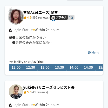
♥️🐼Ace(エース)🐼♥️
4.9
(899 reviews)
プラチナ
2位
Login Status:
Within 24 hours
●日常の動作がつらい
●身体の歪みが気になる
●趣味や仕事のパフォーマンスを良くしたい
どんなお悩みにも真摯に向き合い身体の痛みや不調、お
Menu
客様の気になる所をその場しのぎではなく"根本"から対
Availability on 08/06 (Thu)
応させて頂きます
12:00
12:30
13:00
13:30
14:00
14:30
15:00
眼精疲労
ストレートネック
慢性的な肩こり腰痛
yuki🪷バリニーズセラピスト🪷
足の浮腫み
5.0
(43 reviews)
末端冷え性
お客様の身体に合った施術でメニューをご提案させて頂
Login Status:
Within 24 hours