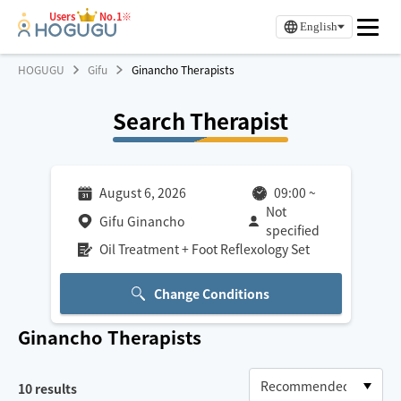
Users
No.1※
English
HOGUGU
Gifu
Ginancho Therapists
Search Therapist
August 6, 2026
09:00
~
Not
Gifu Ginancho
specified
Oil Treatment + Foot Reflexology Set
Change Conditions
Ginancho
Therapists
10
results