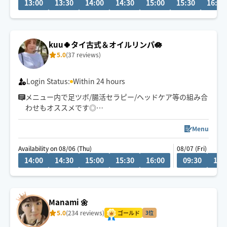
13:00
13:30
14:00
14:30
15:00
15:30
16:00
県外21時まで。リピート様はなるべくご希望沿えるよう
に勤めます。できる限りになります。
kuu🍀タイ古式＆オイルリンパ🪷
5.0
(37 reviews)
Login Status:
Within 24 hours
メニュー内で足ツボ/腸活セラピー/ヘッドケア等の組み合
わせもオススメです◎
ゆったりとしたリズムで心身ともリラックスしていただ
けるよう心がけています🪷
Menu
頭痛/肩こり/腰痛/睡眠などの慢性的なお悩みもご相談く
Availability on 08/06 (Thu)
08/07 (Fri)
ださい。
14:00
14:30
15:00
15:30
16:00
09:30
10:
サロンワークもありますのでリクエスト承認が遅い場合
がございます。
希望日時があれば問い合わせください。
お子様や🐶🐈ご一緒OKです◎
Manami 🌼
5.0
(234 reviews)
ゴールド
3位