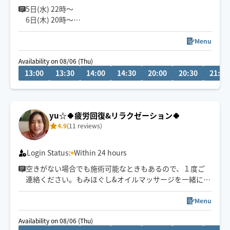
きます👏
5日(水) 22時〜
6日(木) 20時〜
小さなお子さまやペットが居るお宅も歓迎です🐶😺
空きございます。
空いてないお日にち、お時間でもメッセージ頂けますと
Menu
調整できる場合もあります✨
Availability on 08/06 (Thu)
お気軽にメッセージください🎀
13:00
13:30
14:00
14:30
20:00
20:30
21:00
『じっくり・ねっとり』が特徴なバリニーズトリートメ
ント🪷
ココでしか受けれないトリートメントをお客様一人一人
yu☆🍀疲労回復&リラクゼーション🍀
に合わせた手技で癒します👐
4.9
(11 reviews)
もちろん男性、外国の方も大歓迎です✨
🚗県外のお客様は高速代別途頂いております。
Login Status:
Within 24 hours
空きがない場合でも施術可能なときもあるので、１度ご
連絡ください。もみほぐし&オイルマッサージを一緒にさ
れるとコリも浮腫みもとれてスッキリするのでオススメ
ですよ～(^-^)/１人１人に寄り添う施術を心掛けていま
Menu
す。宜しくお願いいたします！県外の方は高速代別途い
Availability on 08/06 (Thu)
ただいております。新規のお客様は県内最終受付22時、