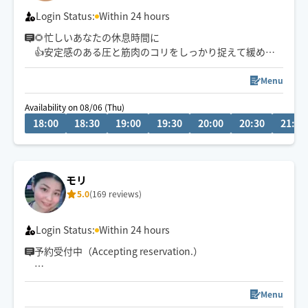
Login Status:
Within 24 hours
🌻忙しいあなたの休息時間に
👍安定感のある圧と筋肉のコリをしっかり捉えて緩める
施術。揉まれ慣れてる方こそ体感して頂きたい(^^)v
Menu
※120分以上のコースは割引クーポンを提示してます。
Availability on 08/06 (Thu)
18:00
18:30
19:00
19:30
20:00
20:30
21:00
🧑‍🎓鍼灸指圧系専門学生です
日々、知識技術の勉強してます
◉火•木•日 19時〜24時
モリ
◉金土は19時〜深夜まで
5.0
(169 reviews)
Login Status:
Within 24 hours
予約受付中（Accepting reservation.）
チャットにてご相談ください！
Menu