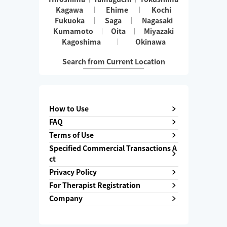
Kagawa
Ehime
Kochi
Fukuoka
Saga
Nagasaki
Kumamoto
Oita
Miyazaki
Kagoshima
Okinawa
Search from Current Location
How to Use
FAQ
Terms of Use
Specified Commercial Transactions A
ct
Privacy Policy
For Therapist Registration
Company