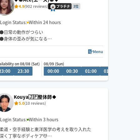
4.9
(902 reviews)
プラチナ
2位
Login Status:
Within 24 hours
●日常の動作がつらい
●身体の歪みが気になる
●趣味や仕事のパフォーマンスを良くしたい
どんなお悩みにも真摯に向き合い身体の痛みや不
Menu
調、お客様の気になる所をその場しのぎではなく"根
ilability on 08/08 (Sat)
08/09 (Sun)
本"から対応させて頂きます
23:00
23:30
00:00
00:30
01:00
01:30
02:00
眼精疲労
ストレートネック
慢性的な肩こり腰痛
Kouya🇯🇵整体師🍀
足の浮腫み
5.0
(10 reviews)
末端冷え性
お客様の身体に合った施術でメニューをご提案させ
Login Status:
Within 3 hours
て頂きます👏
柔道・空手経験と東洋医学の考えを取り入れた
深く丁寧なボディケア💆
小さなお子さまやペットが居るお宅も歓迎です🐶😺