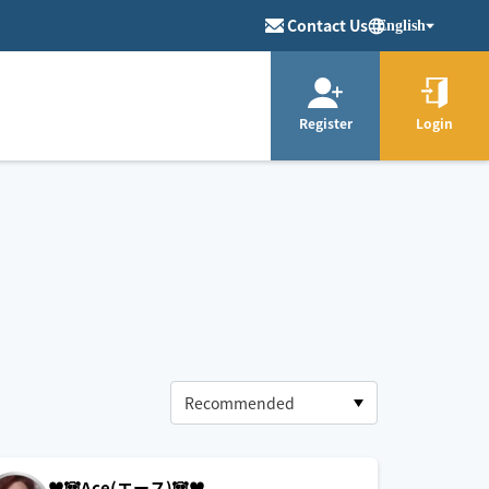
Contact Us
English
Register
Login
♥️🐼Ace(エース)🐼♥️