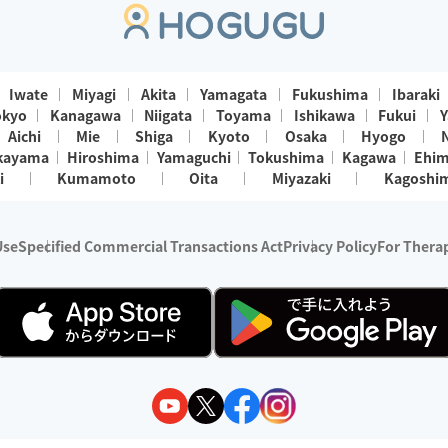
Iwate
Miyagi
Akita
Yamagata
Fukushima
Ibaraki
okyo
Kanagawa
Niigata
Toyama
Ishikawa
Fukui
Y
Aichi
Mie
Shiga
Kyoto
Osaka
Hyogo
kayama
Hiroshima
Yamaguchi
Tokushima
Kagawa
Ehi
i
Kumamoto
Oita
Miyazaki
Kagoshi
Use
Specified Commercial Transactions Act
Privacy Policy
For Therap