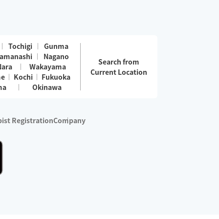
Tochigi
Gunma
amanashi
Nagano
Search from
Nara
Wakayama
Current Location
me
Kochi
Fukuoka
ma
Okinawa
ist Registration
Company