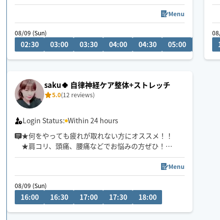
💬シフト外の日時やメニューのご相談はチャットに
Menu
てお問い合わせください。
08/09 (Sun)
08
調整可能な際は出来る限り対応させていただきます
02:30
03:00
03:30
04:00
04:30
05:00
20:30
経験年数12年、整体院や接骨院、出張マッサージ等
の経験あり💪
お身体のこと、お気軽にご相談ください✨
saku🍀 自律神経ケア整体+ストレッチ
5.0
(12 reviews)
※他店舗での勤務もあり、施術中は返信や承諾が遅
くなりますのでご了承ください🙇
Login Status:
Within 24 hours
★何をやっても疲れが取れない方にオススメ！！
★肩コリ、頭痛、腰痛などでお悩みの方ぜひ！
★強揉み、弱揉み等のご希望にもバッチリ対応致し
ます！
Menu
★複数箇所へ同時にアプローチして、より効率的に
08/09 (Sun)
しっかりと効かせてほぐします
16:00
16:30
17:00
17:30
18:00
★揉みほぐしと、指圧、ストレッチ等で、凝り固ま
った筋肉をほぐしながら、身体のバランスを整えて
いきます