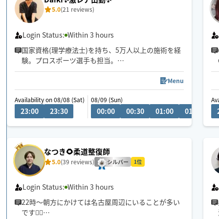
5.0
(21 reviews)
Login Status:
Within 3 hours
国家資格(理学療法士)を持ち、5万人以上の施術を経
験。プロスポーツ選手も担当。
心身をほぐして一人ひとりに合わせた施術で「また
受けたい」と思える施術を届けます。
Menu
Availability on 08/08 (Sat)
08/09 (Sun)
Ava
23:00
23:30
00:00
00:30
01:00
01:30
なつき🌻柔道整復師
5.0
(39 reviews)
シルバー
1位
Login Status:
Within 3 hours
22時〜朝方にかけては名古屋周辺にいることが多い
です💆‍♂️