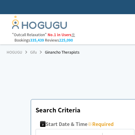
"Outcall Relaxation"
No.1 in Users
※
Bookings
335,439
Reviews
225,090
HOGUGU
Gifu
Ginancho Therapists
Search Criteria
Start Date & Time
※
Required