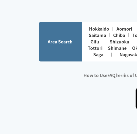
Hokkaido
Aomori
Saitama
Chiba
T
Area Search
Gifu
Shizuoka
Tottori
Shimane
O
Saga
Nagasak
How to Use
FAQ
Terms of 