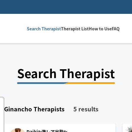
Search Therapist
Therapist List
How to Use
FAQ
Search Therapist
Ginancho
Therapists
5
results
Daiki✨激レア出勤✨