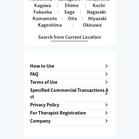
Kagawa
Ehime
Kochi
Fukuoka
Saga
Nagasaki
Kumamoto
Oita
Miyazaki
Kagoshima
Okinawa
Search from Current Location
How to Use
FAQ
Terms of Use
Specified Commercial Transactions A
ct
Privacy Policy
For Therapist Registration
Company