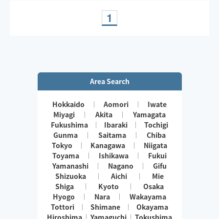
は岐阜名古屋を中心に動いています。
宜しくお願いします🙇‍♂️
1
Area Search
Hokkaido
Aomori
Iwate
Miyagi
Akita
Yamagata
Fukushima
Ibaraki
Tochigi
Gunma
Saitama
Chiba
Tokyo
Kanagawa
Niigata
Toyama
Ishikawa
Fukui
Yamanashi
Nagano
Gifu
Shizuoka
Aichi
Mie
Shiga
Kyoto
Osaka
Hyogo
Nara
Wakayama
Tottori
Shimane
Okayama
Hiroshima
Yamaguchi
Tokushima