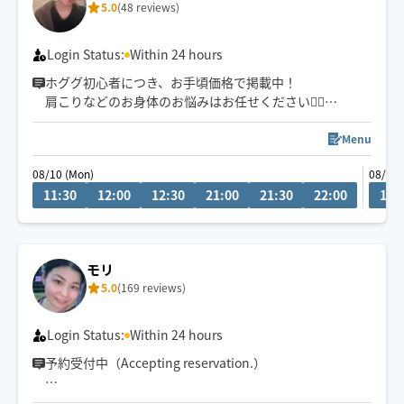
5.0
(48 reviews)
Login Status:
Within 24 hours
ホググ初心者につき、お手頃価格で掲載中！
肩こりなどのお身体のお悩みはお任せください💁‍♀️
愛知県での施術の方は90分〜のご予約でお願いしており
ます🙇‍♀️
Menu
08/10 (Mon)
08/13 
11:30
12:00
12:30
21:00
21:30
22:00
11:
モリ
5.0
(169 reviews)
Login Status:
Within 24 hours
予約受付中（Accepting reservation.）