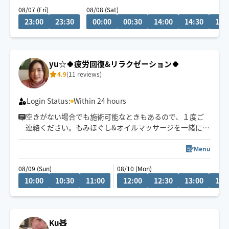
おすすめです😊
08/07 (Fri)
08/08 (Sat)
23:00
23:30
00:00
00:30
14:00
14:30
15:
yu☆🍀疲労回復&リラクゼーション🍀
4.9
(11 reviews)
Login Status:
Within 24 hours
空きがない場合でも施術可能なときもあるので、１度ご
連絡ください。もみほぐし&オイルマッサージを一緒にさ
れるとコリも浮腫みもとれてスッキリするのでオススメ
ですよ～(^-^)/１人１人に寄り添う施術を心掛けていま
Menu
す。宜しくお願いいたします！県外の方は高速代別途い
08/09 (Sun)
08/10 (Mon)
ただいております。新規のお客様は県内最終受付22時、
10:00
10:30
11:00
12:00
12:30
13:00
13:
県外21時まで。リピート様はなるべくご希望沿えるよう
に勤めます。できる限りになります。
Ku🧸