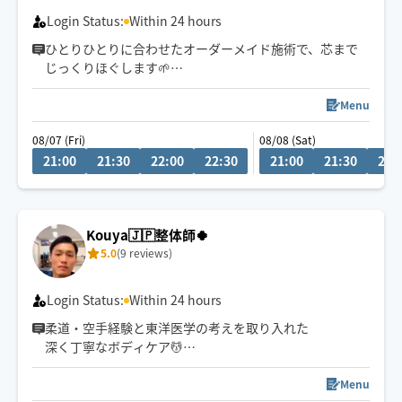
🚗県外のお客様は高速代別途頂いております。
Login Status:
Within 24 hours
ひとりひとりに合わせたオーダーメイド施術で、芯まで
じっくりほぐします🌱
小さなお子様がいるお宅も大歓迎です💕
Menu
08/07 (Fri)
08/08 (Sat)
21:00
21:30
22:00
22:30
21:00
21:30
22:
Kouya🇯🇵整体師🍀
5.0
(9 reviews)
Login Status:
Within 24 hours
柔道・空手経験と東洋医学の考えを取り入れた
深く丁寧なボディケア💆
首肩腰の重だるさや全身疲労には
全身のつながりまで見られる90分以上が
Menu