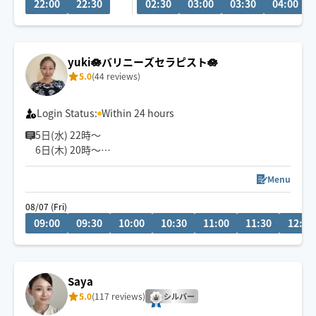
22:00
22:30
02:30
03:00
03:30
04:00
経験年数12年、整体院や接骨院、出張マッサージ等の経
験あり💪
お身体のこと、お気軽にご相談ください✨
yuki🪷バリニーズセラピスト🪷
5.0
(44 reviews)
※他店舗での勤務もあり、施術中は返信や承諾が遅くな
りますのでご了承ください🙇
Login Status:
Within 24 hours
5日(水) 22時〜
6日(木) 20時〜
空きございます。
空いてないお日にち、お時間でもメッセージ頂けますと
Menu
調整できる場合もあります✨
08/07 (Fri)
お気軽にメッセージください🎀
09:00
09:30
10:00
10:30
11:00
11:30
12:00
『じっくり・ねっとり』が特徴なバリニーズトリートメ
ント🪷
ココでしか受けれないトリートメントをお客様一人一人
Saya
に合わせた手技で癒します👐
5.0
(117 reviews)
もちろん男性、外国の方も大歓迎です✨
シルバー