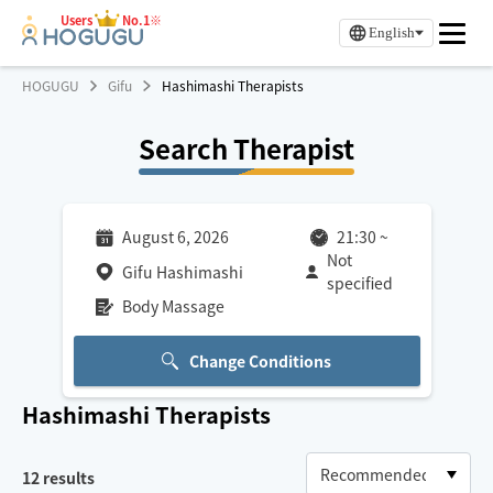
Users
No.1※
English
HOGUGU
Gifu
Hashimashi Therapists
Search Therapist
August 6, 2026
21:30
~
Not
Gifu Hashimashi
specified
Body Massage
Change Conditions
Hashimashi
Therapists
12
results