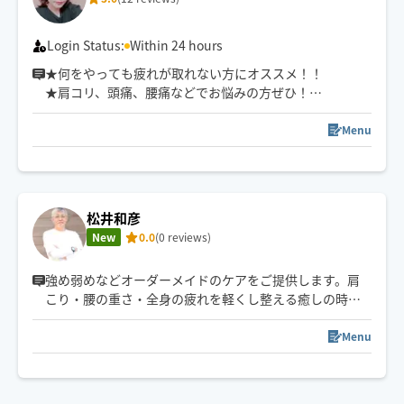
Login Status:
Within 24 hours
★何をやっても疲れが取れない方にオススメ！！
★肩コリ、頭痛、腰痛などでお悩みの方ぜひ！
★強揉み、弱揉み等のご希望にもバッチリ対応致しま
す！
Menu
★複数箇所へ同時にアプローチして、より効率的にしっ
かりと効かせてほぐします
★揉みほぐしと、指圧、ストレッチ等で、凝り固まった筋
肉をほぐしながら、身体のバランスを整えていきます
松井和彦
New
0.0
(0 reviews)
強め弱めなどオーダーメイドのケアをご提供します。肩
こり・腰の重さ・全身の疲れを軽くし整える癒しの時間
をお届けします。会社やご自宅には必要に応じてベッド
を持参させていただきます。
Menu
２０２５年１２月から２０２６年２月迄北海道ルスツに
てスキーヤーやスノーボーダーのケアをしていました！
３月から地元岐阜県で整体施療院を再開しながら、出張