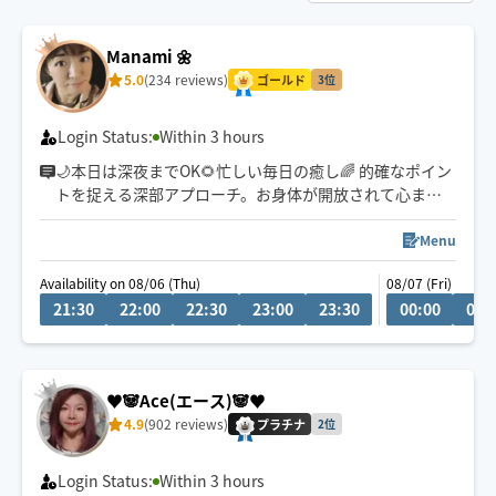
Manami 🌼
5.0
(234 reviews)
ゴールド
3位
Login Status:
Within 3 hours
🌙本日は深夜までOK🌻忙しい毎日の癒し🌈 的確なポイン
トを捉える深部アプローチ。お身体が開放されて心まで
ほぐれる心地よさを実感ください✨
Menu
👍揉まれ慣れてる方もリラクゼーション初めてな方にも
Availability on 08/06 (Thu)
08/07 (Fri)
お試し頂きたいです♪
21:30
22:00
22:30
23:00
23:30
00:00
00:
※120分以上のコースは割引クーポンを提示してます。
🧑‍🎓鍼灸指圧系専門学生です
♥️🐼Ace(エース)🐼♥️
日々、知識技術の勉強してます
4.9
(902 reviews)
プラチナ
2位
◉火•木•日 19時〜24時
◉金土は19時〜深夜まで
Login Status:
Within 3 hours