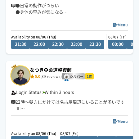
●日常の動作がつらい
●身体の歪みが気になる
●趣味や仕事のパフォーマンスを良くしたい
どんなお悩みにも真摯に向き合い身体の痛みや不調、お
Menu
客様の気になる所をその場しのぎではなく"根本"から対
Availability on 08/06 (Thu)
08/07 (Fri)
応させて頂きます
21:30
22:00
22:30
23:00
23:30
00:00
00:
眼精疲労
ストレートネック
慢性的な肩こり腰痛
なつき🌻柔道整復師
足の浮腫み
5.0
(39 reviews)
末端冷え性
シルバー
1位
お客様の身体に合った施術でメニューをご提案させて頂
Login Status:
Within 3 hours
きます👏
22時〜朝方にかけては名古屋周辺にいることが多いです
💆‍♂️
小さなお子さまやペットが居るお宅も歓迎です🐶😺
💬シフト外の日時やメニューのご相談はチャットにてお
Menu
問い合わせください。
Availability on 08/06 (Thu)
08/07 (Fri)
調整可能な際は出来る限り対応させていただきます