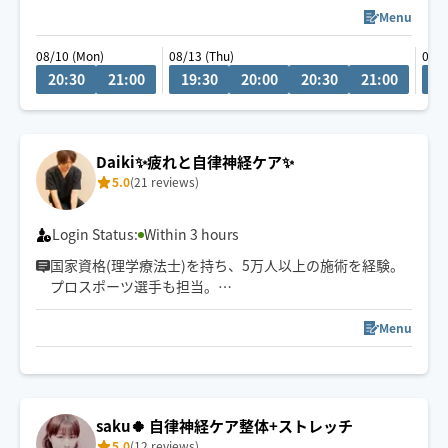
チャットにてご相談ください！
Menu
08/10 (Mon)
08/13 (Thu)
08/1
車移動が主となっていますので、ご予約時に駐車場の情
20:30
21:00
19:30
20:00
20:30
21:00
2
報をいただけると大変助かります。
Daiki✨疲れと自律神経ケア✨
5.0
(21 reviews)
Login Status:
Within 3 hours
国家資格(理学療法士)を持ち、5万人以上の施術を経験。
プロスポーツ選手も担当。
心身をほぐして一人ひとりに合わせた施術で「また受け
たい」と思える施術を届けます。
Menu
saku🍀 自律神経ケア整体+ストレッチ
5.0
(12 reviews)