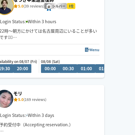
5.0
(39 reviews)
シルバー
1位
Login Status:
Within 3 hours
22時〜朝方にかけては名古屋周辺にいることが多い
です💆‍♂️
💬シフト外の日時やメニューのご相談はチャットに
Menu
てお問い合わせください。
ilability on 08/07 (Fri)
08/08 (Sat)
調整可能な際は出来る限り対応させていただきます
19:30
21:30
20:00
22:00
22:30
00:00
23:00
00:30
23:30
01:00
01:30
02:00
経験年数12年、整体院や接骨院、出張マッサージ等
の経験あり💪
お身体のこと、お気軽にご相談ください✨
モリ
5.0
(169 reviews)
※他店舗での勤務もあり、施術中は返信や承諾が遅
くなりますのでご了承ください🙇
Login Status:
Within 3 days
予約受付中（Accepting reservation.）