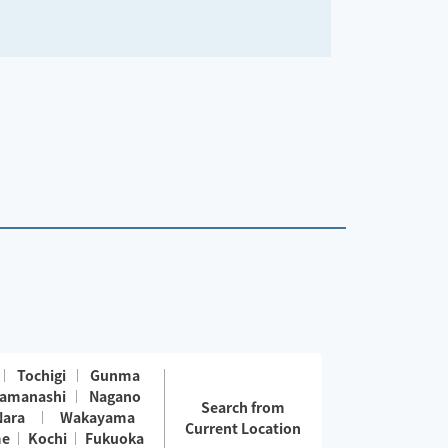
Tochigi
Gunma
amanashi
Nagano
Search from
Nara
Wakayama
Current Location
me
Kochi
Fukuoka