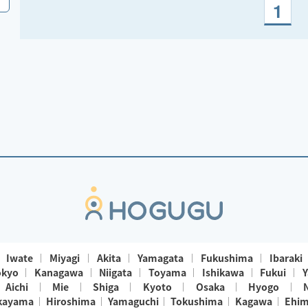
1
Iwate
Miyagi
Akita
Yamagata
Fukushima
Ibaraki
okyo
Kanagawa
Niigata
Toyama
Ishikawa
Fukui
Y
Aichi
Mie
Shiga
Kyoto
Osaka
Hyogo
kayama
Hiroshima
Yamaguchi
Tokushima
Kagawa
Ehi