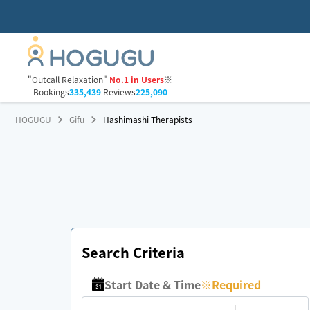
"Outcall Relaxation"
No.1 in Users
※
Bookings
335,439
Reviews
225,090
HOGUGU
Gifu
Hashimashi Therapists
Search Criteria
Start Date & Time
※
Required