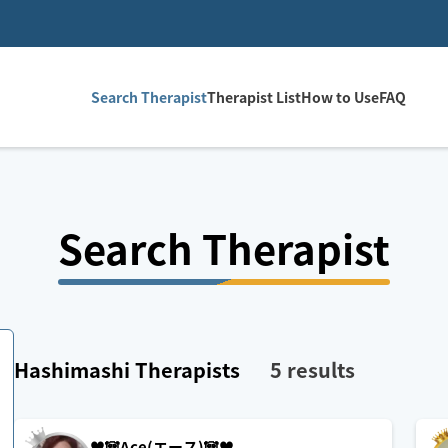
Search Therapist
Therapist List
How to Use
FAQ
Search Therapist
Hashimashi
Therapists
5
results
♥️🐼Ace(エース)🐼♥️