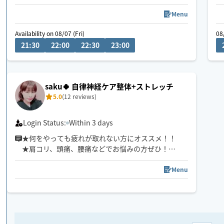
ゆったりとしたリズムで心身ともリラックスしてい
ただけるよう心がけています🪷
Menu
頭痛/肩こり/腰痛/睡眠などの慢性的なお悩みもご相
Availability on 08/07 (Fri)
08
談ください。
21:30
22:00
22:30
23:00
サロンワークもありますのでリクエスト承認が遅い
場合がございます。
希望日時があれば問い合わせください。
お子様や🐶🐈ご一緒OKです◎
saku🍀 自律神経ケア整体+ストレッチ
5.0
(12 reviews)
Login Status:
Within 3 days
★何をやっても疲れが取れない方にオススメ！！
★肩コリ、頭痛、腰痛などでお悩みの方ぜひ！
★強揉み、弱揉み等のご希望にもバッチリ対応致し
ます！
Menu
★複数箇所へ同時にアプローチして、より効率的に
しっかりと効かせてほぐします
★揉みほぐしと、指圧、ストレッチ等で、凝り固ま
った筋肉をほぐしながら、身体のバランスを整えて
いきます