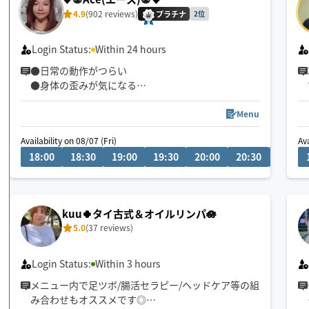
4.9
(902 reviews)
プラチナ
2位
Login Status:
Within 24 hours
●日常の動作がつらい
●身体の歪みが気になる
●趣味や仕事のパフォーマンスを良くしたい
どんなお悩みにも真摯に向き合い身体の痛みや不
Menu
調、お客様の気になる所をその場しのぎではなく"根
Availability on 08/07 (Fri)
Ava
本"から対応させて頂きます
18:00
18:30
19:00
19:30
20:00
20:30
21:00
眼精疲労
ストレートネック
慢性的な肩こり腰痛
kuu🍀タイ古式＆オイルリンパ🪷
足の浮腫み
5.0
(37 reviews)
末端冷え性
お客様の身体に合った施術でメニューをご提案させ
Login Status:
Within 3 hours
て頂きます👏
メニュー内で足ツボ/腸活セラピー/ヘッドケア等の組
み合わせもオススメです◎
小さなお子さまやペットが居るお宅も歓迎です🐶😺