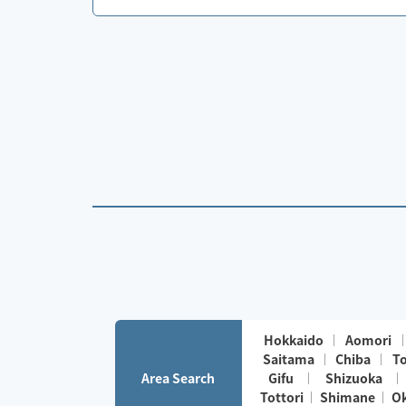
Hokkaido
Aomori
Saitama
Chiba
T
Area Search
Gifu
Shizuoka
Tottori
Shimane
O