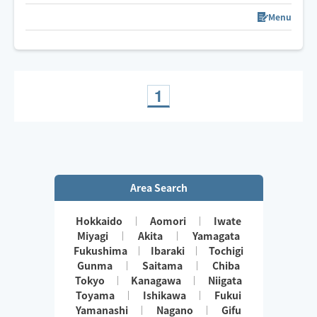
心身をほぐして一人ひとりに合わせた施術で「また受け
たい」と思える施術を届けます。
Menu
1
Area Search
Hokkaido
Aomori
Iwate
Miyagi
Akita
Yamagata
Fukushima
Ibaraki
Tochigi
Gunma
Saitama
Chiba
Tokyo
Kanagawa
Niigata
Toyama
Ishikawa
Fukui
Yamanashi
Nagano
Gifu