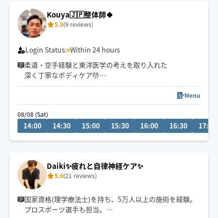
Kouya🇯🇵整体師🍀
5.0
(9 reviews)
Login Status:
Within 24 hours
柔道・空手経験と東洋医学の考えを取り入れた
深く丁寧なボディケア💆
首肩腰の重だるさや全身疲労には
全身のつながりまで見られる90分以上が
Menu
おすすめです😊
08/08 (Sat)
14:00
14:30
15:00
15:30
16:00
16:30
17:00
Daiki✨疲れと自律神経ケア✨
5.0
(21 reviews)
国家資格(理学療法士)を持ち、5万人以上の施術を経験。
プロスポーツ選手も担当。