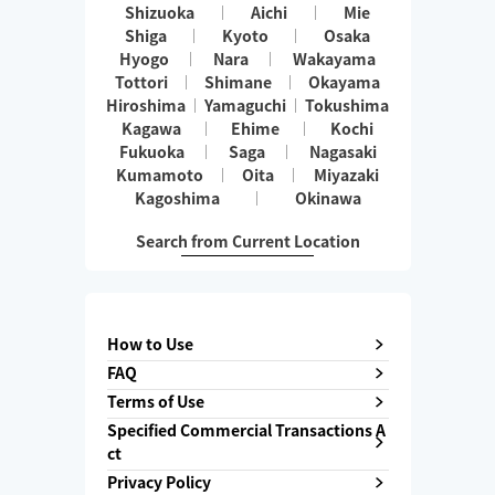
Shizuoka
Aichi
Mie
Shiga
Kyoto
Osaka
Hyogo
Nara
Wakayama
Tottori
Shimane
Okayama
Hiroshima
Yamaguchi
Tokushima
Kagawa
Ehime
Kochi
Fukuoka
Saga
Nagasaki
Kumamoto
Oita
Miyazaki
Kagoshima
Okinawa
Search from Current Location
How to Use
FAQ
Terms of Use
Specified Commercial Transactions A
ct
Privacy Policy