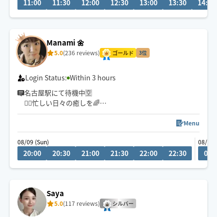
11:00
11:30
12:00
12:30
13:00
13:30
14:00
🕒ご希望のお時間がございましたら、お気軽にチャット
でご相談ください😊
👶お子様ご一緒🉑
Manami 🌼
🐶🐱わんちゃん猫ちゃん🉑
5.0
(236 reviews)
ゴールド
3位
Login Status:
Within 3 hours
名古屋駅にて待機中🈳
🏃‍♂️忙しい日々の癒しを🌈
的確なポイントを捉える深部アプローチ
お身体が開放されて心までほぐれる心地よさを実感くだ
Menu
さい✨
08/09 (Sun)
08/11 
20:00
20:30
21:00
21:30
22:00
22:30
08:
👍揉まれ慣れてる方もリラクゼーション初めてな方にも
お試し頂きたいです♪
🌟各種 90分コースが一番人気です。
Saya
(全身オーダーメイド施術は 120分コースがおすすめ)
5.0
(117 reviews)
シルバー
🧑‍🎓鍼灸指圧系専門学生です