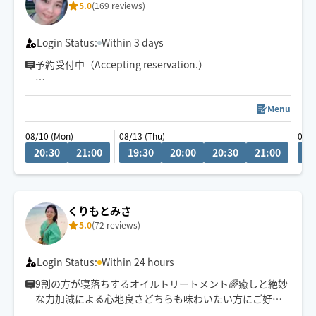
5.0
(169 reviews)
Login Status:
Within 3 days
予約受付中（Accepting reservation.）
チャットにてご相談ください！
Menu
08/10 (Mon)
08/13 (Thu)
08/1
車移動が主となっていますので、ご予約時に駐車場の情
20:30
21:00
19:30
20:00
20:30
21:00
2
報をいただけると大変助かります。
くりもとみさ
5.0
(72 reviews)
Login Status:
Within 24 hours
9割の方が寝落ちするオイルトリートメント🌈癒しと絶妙
な力加減による心地良さどちらも味わいたい方にご好評
頂いております！