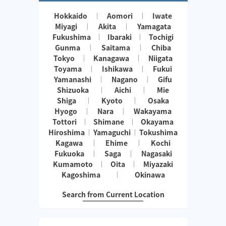
Hokkaido
Aomori
Iwate
Miyagi
Akita
Yamagata
Fukushima
Ibaraki
Tochigi
Gunma
Saitama
Chiba
Tokyo
Kanagawa
Niigata
Toyama
Ishikawa
Fukui
Yamanashi
Nagano
Gifu
Shizuoka
Aichi
Mie
Shiga
Kyoto
Osaka
Hyogo
Nara
Wakayama
Tottori
Shimane
Okayama
Hiroshima
Yamaguchi
Tokushima
Kagawa
Ehime
Kochi
Fukuoka
Saga
Nagasaki
Kumamoto
Oita
Miyazaki
Kagoshima
Okinawa
Search from Current Location