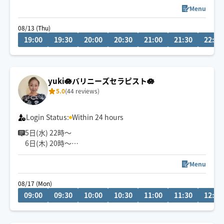
Menu
セラピスト歴13年目となります
08/13 (Thu)
19:00
19:30
20:00
20:30
21:00
21:30
22:00
施術させて頂いた方は延1300人以上
ここ数年は男性のご要望も多く、多数施術させて頂いて
おります
yuki🪷バリニーズセラピスト🪷
基本対応時間は19時〜3時です
5.0
(44 reviews)
日中も対応可能です
リクエストは事前メッセージにて
お気軽にお声掛けください😊
Login Status:
Within 24 hours
5日(水) 22時〜
6日(木) 20時〜
空きございます。
空いてないお日にち、お時間でもメッセージ頂けますと
Menu
調整できる場合もあります✨
08/17 (Mon)
お気軽にメッセージください🎀
09:00
09:30
10:00
10:30
11:00
11:30
12:00
『じっくり・ねっとり』が特徴なバリニーズトリートメ
ント🪷