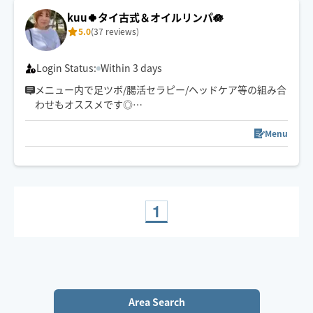
ココでしか受けれないトリートメントをお客様一人一人
kuu🍀タイ古式＆オイルリンパ🪷
に合わせた手技で癒します👐
5.0
(37 reviews)
もちろん男性、外国の方も大歓迎です✨
🚗県外のお客様は高速代別途頂いております。
Login Status:
Within 3 days
メニュー内で足ツボ/腸活セラピー/ヘッドケア等の組み合
わせもオススメです◎
ゆったりとしたリズムで心身ともリラックスしていただ
けるよう心がけています🪷
Menu
頭痛/肩こり/腰痛/睡眠などの慢性的なお悩みもご相談く
ださい。
サロンワークもありますのでリクエスト承認が遅い場合
がございます。
希望日時があれば問い合わせください。
1
お子様や🐶🐈ご一緒OKです◎
Area Search