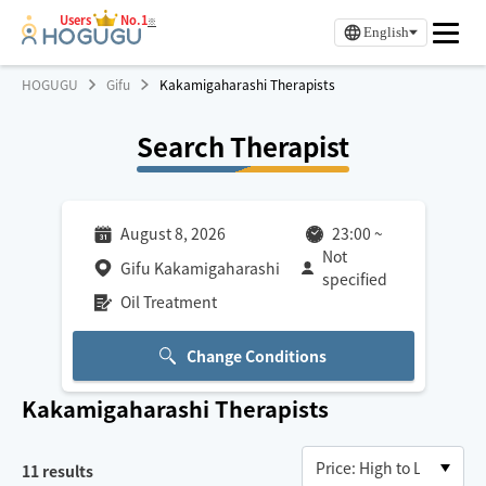
Users
No.1
※
English
HOGUGU
Gifu
Kakamigaharashi Therapists
Search Therapist
August 8, 2026
23:00
~
Not
Gifu Kakamigaharashi
specified
Oil Treatment
Change Conditions
Kakamigaharashi
Therapists
11
results