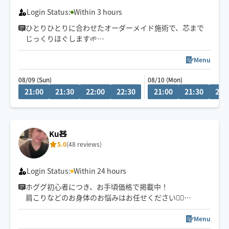
日々、知識技術の勉強してます
Login Status:
Within 3 hours
ひとりひとりに合わせたオーダーメイド施術で、芯まで
じっくりほぐします🌱
小さなお子様がいるお宅も大歓迎です💕
Menu
08/09 (Sun)
08/10 (Mon)
21:00
21:30
22:00
22:30
21:00
21:30
22:
Ku🧸
5.0
(48 reviews)
Login Status:
Within 24 hours
ホググ初心者につき、お手頃価格で掲載中！
肩こりなどのお身体のお悩みはお任せください💁‍♀️
愛知県での施術の方は90分〜のご予約でお願いしており
ます🙇‍♀️
Menu