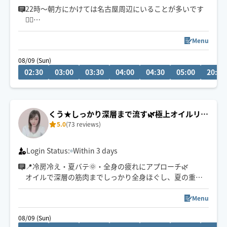
きます👏
22時〜朝方にかけては名古屋周辺にいることが多いです
💆‍♂️
小さなお子さまやペットが居るお宅も歓迎です🐶😺
💬シフト外の日時やメニューのご相談はチャットにてお
Menu
問い合わせください。
08/09 (Sun)
調整可能な際は出来る限り対応させていただきます
02:30
03:00
03:30
04:00
04:30
05:00
20:30
経験年数12年、整体院や接骨院、出張マッサージ等の経
験あり💪
お身体のこと、お気軽にご相談ください✨
くう★しっかり深層まで流す🌿極上オイルリン
5.0
(73 reviews)
パ
※他店舗での勤務もあり、施術中は返信や承諾が遅くな
りますのでご了承ください🙇
Login Status:
Within 3 days
📍冷房冷え・夏バテ🌞・全身の疲れにアプローチ🌿
オイルで深層の筋肉までしっかり全身ほぐし、夏の重だ
るいお身体を芯からリセットいたします。極上のヘッド
ケアも得意です！お好みの圧で丁寧に施術いたします。
Menu
全身からヘッドまでしっかり流させていただきます✨
08/09 (Sun)