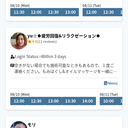
08/10 (Mon)
08/11 (Tue)
11:30
12:00
12:30
13:00
12:00
12:30
13:
yu☆🍀疲労回復&リラクゼーション🍀
4.9
(11 reviews)
Login Status:
Within 3 days
空きがない場合でも施術可能なときもあるので、１度ご
連絡ください。もみほぐし&オイルマッサージを一緒にさ
れるとコリも浮腫みもとれてスッキリするのでオススメ
ですよ～(^-^)/１人１人に寄り添う施術を心掛けていま
Menu
す。宜しくお願いいたします！県外の方は高速代別途い
08/10 (Mon)
08/11 (Tue)
ただいております。新規のお客様は県内最終受付22時、
12:00
12:30
13:00
13:30
14:00
10:00
10:
県外21時まで。リピート様はなるべくご希望沿えるよう
に勤めます。できる限りになります。
モリ