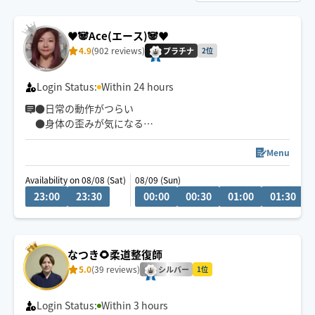
♥️🐼Ace(エース)🐼♥️
4.9
(902 reviews)
プラチナ
2位
Login Status:
Within 24 hours
●日常の動作がつらい
●身体の歪みが気になる
●趣味や仕事のパフォーマンスを良くしたい
どんなお悩みにも真摯に向き合い身体の痛みや不調、お
Menu
客様の気になる所をその場しのぎではなく"根本"から対
Availability on 08/08 (Sat)
08/09 (Sun)
応させて頂きます
23:00
23:30
00:00
00:30
01:00
01:30
眼精疲労
ストレートネック
慢性的な肩こり腰痛
なつき🌻柔道整復師
足の浮腫み
5.0
(39 reviews)
末端冷え性
シルバー
1位
お客様の身体に合った施術でメニューをご提案させて頂
Login Status:
Within 3 hours