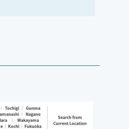
Tochigi
Gunma
amanashi
Nagano
Search from
Nara
Wakayama
Current Location
me
Kochi
Fukuoka