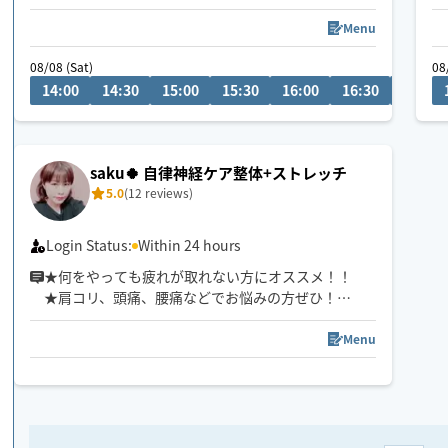
首肩腰の重だるさや全身疲労には
全身のつながりまで見られる90分以上が
Menu
おすすめです😊
08/08 (Sat)
08
14:00
14:30
15:00
15:30
16:00
16:30
17:00
saku🍀 自律神経ケア整体+ストレッチ
5.0
(12 reviews)
Login Status:
Within 24 hours
★何をやっても疲れが取れない方にオススメ！！
★肩コリ、頭痛、腰痛などでお悩みの方ぜひ！
★強揉み、弱揉み等のご希望にもバッチリ対応致し
ます！
Menu
★複数箇所へ同時にアプローチして、より効率的に
しっかりと効かせてほぐします
★揉みほぐしと、指圧、ストレッチ等で、凝り固ま
った筋肉をほぐしながら、身体のバランスを整えて
いきます