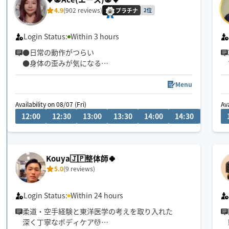
4.9
(902 reviews)
プラチナ
2位
Login Status:
Within 3 hours
●日常の動作がつらい
●身体の歪みが気になる
●趣味や仕事のパフォーマンスを良くしたい
どんなお悩みにも真摯に向き合い身体の痛みや不
Menu
調、お客様の気になる所をその場しのぎではなく"根
Availability on 08/07 (Fri)
Ava
本"から対応させて頂きます
12:00
12:30
13:00
13:30
14:00
14:30
15:00
眼精疲労
ストレートネック
慢性的な肩こり腰痛
Kouya🇯🇵整体師🍀
足の浮腫み
5.0
(9 reviews)
末端冷え性
お客様の身体に合った施術でメニューをご提案させ
Login Status:
Within 24 hours
て頂きます👏
柔道・空手経験と東洋医学の考えを取り入れた
深く丁寧なボディケア💆
小さなお子さまやペットが居るお宅も歓迎です🐶😺