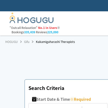
"Outcall Relaxation"
No.1 in Users
※
Bookings
335,439
Reviews
225,090
HOGUGU
Gifu
Kakamigaharashi Therapists
Search Criteria
Start Date & Time
※
Required