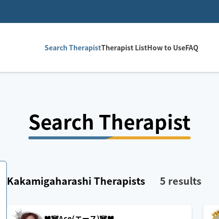
Search Therapist
Therapist List
How to Use
FAQ
Search Therapist
Kakamigaharashi
Therapists
5
results
♥️🐼Ace(エース)🐼♥️