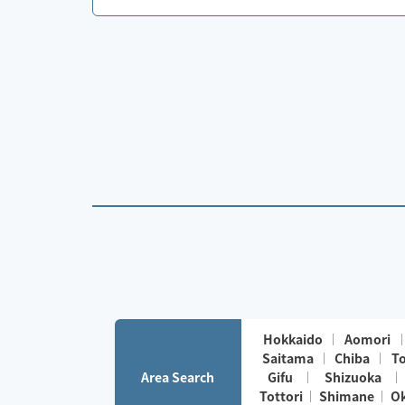
Hokkaido
Aomori
Saitama
Chiba
T
Area Search
Gifu
Shizuoka
Tottori
Shimane
O