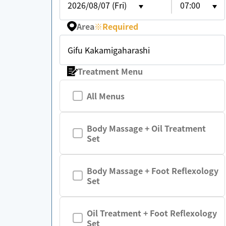
2026/08/07 (Fri)
07:00
Area
※
Required
Gifu Kakamigaharashi
Treatment Menu
All Menus
Body Massage + Oil Treatment
Set
Body Massage + Foot Reflexology
Set
Oil Treatment + Foot Reflexology
Set