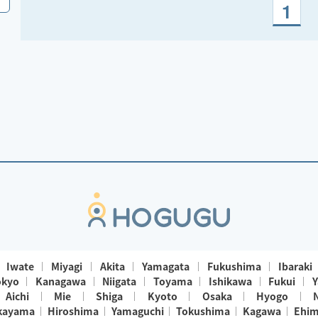
1
Iwate
Miyagi
Akita
Yamagata
Fukushima
Ibaraki
okyo
Kanagawa
Niigata
Toyama
Ishikawa
Fukui
Y
Aichi
Mie
Shiga
Kyoto
Osaka
Hyogo
kayama
Hiroshima
Yamaguchi
Tokushima
Kagawa
Ehi