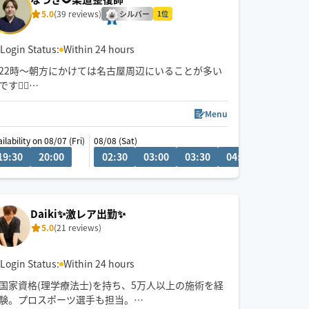
5.0
(39 reviews)
シルバー
1位
Login Status:
Within 24 hours
22時〜朝方にかけては名古屋周辺にいることが多い
です💆‍♂️
💬シフト外の日時やメニューのご相談はチャットに
Menu
てお問い合わせください。
ilability on 08/07 (Fri)
08/08 (Sat)
調整可能な際は出来る限り対応させていただきます
19:30
15:30
20:00
16:00
16:30
02:30
17:00
03:00
17:30
03:30
04:00
04:30
経験年数12年、整体院や接骨院、出張マッサージ等
の経験あり💪
お身体のこと、お気軽にご相談ください✨
Daiki✨激レア出勤✨
5.0
(21 reviews)
※他店舗での勤務もあり、施術中は返信や承諾が遅
くなりますのでご了承ください🙇
Login Status:
Within 24 hours
国家資格(理学療法士)を持ち、5万人以上の施術を経
験。プロスポーツ選手も担当。