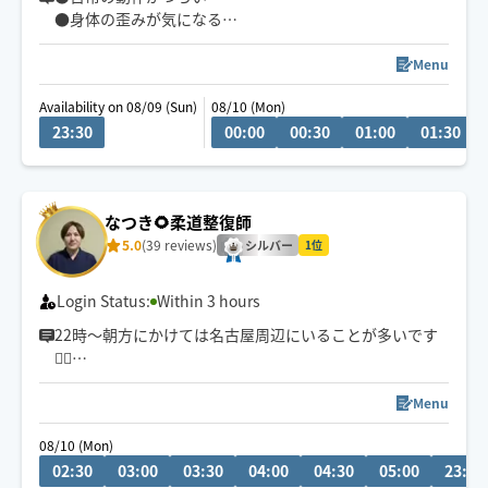
●身体の歪みが気になる
●趣味や仕事のパフォーマンスを良くしたい
どんなお悩みにも真摯に向き合い身体の痛みや不調、お
Menu
客様の気になる所をその場しのぎではなく"根本"から対
Availability on 08/09 (Sun)
08/10 (Mon)
応させて頂きます
23:30
00:00
00:30
01:00
01:30
眼精疲労
ストレートネック
慢性的な肩こり腰痛
なつき🌻柔道整復師
足の浮腫み
5.0
(39 reviews)
末端冷え性
シルバー
1位
お客様の身体に合った施術でメニューをご提案させて頂
Login Status:
Within 3 hours
きます👏
22時〜朝方にかけては名古屋周辺にいることが多いです
💆‍♂️
小さなお子さまやペットが居るお宅も歓迎です🐶😺
💬シフト外の日時やメニューのご相談はチャットにてお
Menu
問い合わせください。
08/10 (Mon)
調整可能な際は出来る限り対応させていただきます
02:30
03:00
03:30
04:00
04:30
05:00
23:30