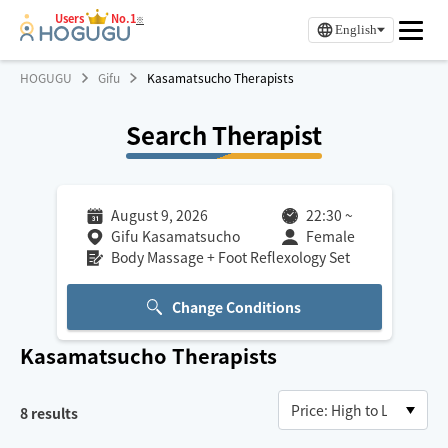
Users
No.1
※
English
HOGUGU
Gifu
Kasamatsucho Therapists
Search Therapist
August 9, 2026
22:30
~
Gifu Kasamatsucho
Female
Body Massage + Foot Reflexology Set
Change Conditions
Kasamatsucho
Therapists
8
results