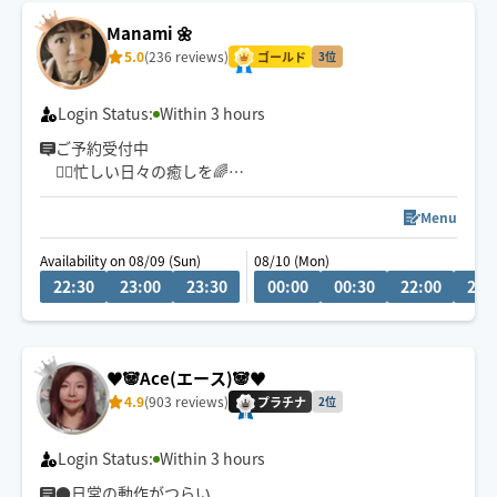
Manami 🌼
5.0
(236 reviews)
ゴールド
3位
Login Status:
Within 3 hours
ご予約受付中
🏃‍♂️忙しい日々の癒しを🌈
的確なポイントを捉える深部アプローチ
お身体が開放されて心までほぐれる心地よさを実感くだ
Menu
さい✨
Availability on 08/09 (Sun)
08/10 (Mon)
22:30
23:00
23:30
00:00
00:30
22:00
22:
👍揉まれ慣れてる方もリラクゼーション初めてな方にも
お試し頂きたいです♪
🌟90分コースが一番人気です。
♥️🐼Ace(エース)🐼♥️
(全身オーダーメイド施術は もみほぐしオイル120分セッ
4.9
(903 reviews)
トをお選び下さい)
プラチナ
2位
🧑‍🎓鍼灸指圧系専門学生です
Login Status:
Within 3 hours
日々、知識技術の勉強してます
●日常の動作がつらい