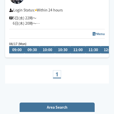
Login Status:
Within 24 hours
5日(水) 22時〜
6日(木) 20時〜
空きございます。
空いてないお日にち、お時間でもメッセージ頂けますと
Menu
調整できる場合もあります✨
08/17 (Mon)
お気軽にメッセージください🎀
09:00
09:30
10:00
10:30
11:00
11:30
12:00
『じっくり・ねっとり』が特徴なバリニーズトリートメ
ント🪷
ココでしか受けれないトリートメントをお客様一人一人
に合わせた手技で癒します👐
1
もちろん男性、外国の方も大歓迎です✨
🚗県外のお客様は高速代別途頂いております。
Area Search