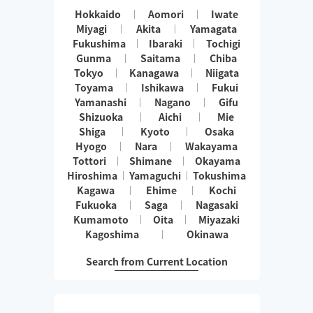
Hokkaido
Aomori
Iwate
Miyagi
Akita
Yamagata
Fukushima
Ibaraki
Tochigi
Gunma
Saitama
Chiba
Tokyo
Kanagawa
Niigata
Toyama
Ishikawa
Fukui
Yamanashi
Nagano
Gifu
Shizuoka
Aichi
Mie
Shiga
Kyoto
Osaka
Hyogo
Nara
Wakayama
Tottori
Shimane
Okayama
Hiroshima
Yamaguchi
Tokushima
Kagawa
Ehime
Kochi
Fukuoka
Saga
Nagasaki
Kumamoto
Oita
Miyazaki
Kagoshima
Okinawa
Search from Current Location