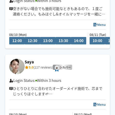
Login Status:
Within 3 hours
空きがない場合でも施術可能なときもあるので、１度ご
連絡ください。もみほぐし&オイルマッサージを一緒にさ
れるとコリも浮腫みもとれてスッキリするのでオススメ
ですよ～(^-^)/１人１人に寄り添う施術を心掛けていま
Menu
す。宜しくお願いいたします！県外の方は高速代別途い
08/10 (Mon)
08/11 (Tue)
ただいております。新規のお客様は県内最終受付22時、
12:00
12:30
13:00
13:30
14:00
10:00
10:
県外21時まで。リピート様はなるべくご希望沿えるよう
に勤めます。できる限りになります。
Saya
5.0
(117 reviews)
シルバー
Login Status:
Within 3 hours
ひとりひとりに合わせたオーダーメイド施術で、芯まで
じっくりほぐします🌱
小さなお子様がいるお宅も大歓迎です💕
Menu
08/10 (Mon)
08/12 (Wed)