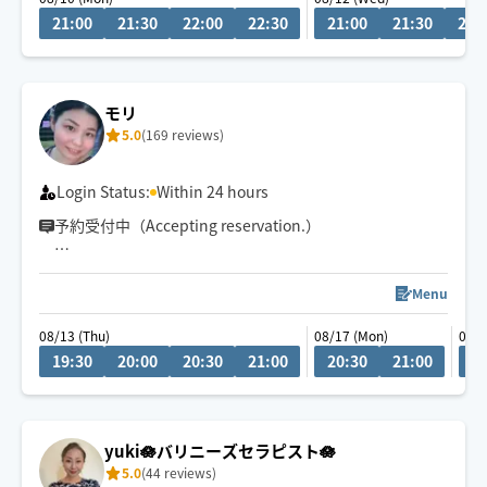
21:00
21:30
22:00
22:30
21:00
21:30
22:
モリ
5.0
(169 reviews)
Login Status:
Within 24 hours
予約受付中（Accepting reservation.）
チャットにてご相談ください！
Menu
08/13 (Thu)
08/17 (Mon)
08/2
車移動が主となっていますので、ご予約時に駐車場の情
19:30
20:00
20:30
21:00
20:30
21:00
1
報をいただけると大変助かります。
yuki🪷バリニーズセラピスト🪷
5.0
(44 reviews)