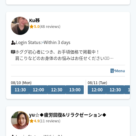
経験年数12年、整体院や接骨院、出張マッサージ等の経
験あり💪
お身体のこと、お気軽にご相談ください✨
Ku🧸
5.0
(48 reviews)
※他店舗での勤務もあり、施術中は返信や承諾が遅くな
りますのでご了承ください🙇
Login Status:
Within 3 days
ホググ初心者につき、お手頃価格で掲載中！
肩こりなどのお身体のお悩みはお任せください💁‍♀️
愛知県での施術の方は90分〜のご予約でお願いしており
ます🙇‍♀️
Menu
08/10 (Mon)
08/11 (Tue)
11:30
12:00
12:30
13:00
12:00
12:30
13:
yu☆🍀疲労回復&リラクゼーション🍀
4.9
(11 reviews)