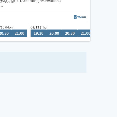
予約受付中（Accepting reservation.）
チャットにてご相談ください！
Menu
Thu)
/10 (Mon)
08/13 (Thu)
08/17 (Mon)
車移動が主となっていますので、ご予約時に駐車場
0
20:30
11:30
21:00
12:00
19:30
20:00
20:30
21:00
20:30
の情報をいただけると大変助かります。