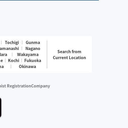
Tochigi
Gunma
amanashi
Nagano
Search from
Nara
Wakayama
Current Location
me
Kochi
Fukuoka
ma
Okinawa
ist Registration
Company