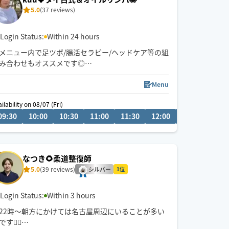
5.0
(37 reviews)
Login Status:
Within 24 hours
メニュー内で足ツボ/腸活セラピー/ヘッドケア等の組
み合わせもオススメです◎
ゆったりとしたリズムで心身ともリラックスしてい
ただけるよう心がけています🪷
Menu
頭痛/肩こり/腰痛/睡眠などの慢性的なお悩みもご相
ilability on 08/07 (Fri)
08/10 (Mon)
談ください。
09:30
12:30
10:00
09:00
10:30
09:30
11:00
10:00
11:30
10:30
12:00
12:30
13:0
サロンワークもありますのでリクエスト承認が遅い
場合がございます。
希望日時があれば問い合わせください。
お子様や🐶🐈ご一緒OKです◎
なつき🌻柔道整復師
5.0
(39 reviews)
シルバー
1位
Login Status:
Within 3 hours
22時〜朝方にかけては名古屋周辺にいることが多い
です💆‍♂️