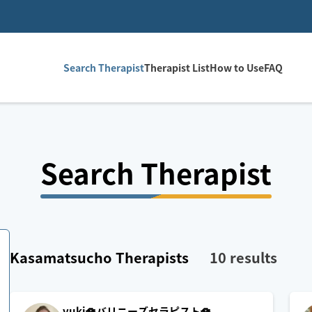
Search Therapist
Therapist List
How to Use
FAQ
Search Therapist
Kasamatsucho
Therapists
10
results
yuki🪷バリニーズセラピスト🪷