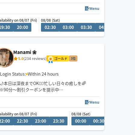
💬シフト外の日時やメニューのご相談はチャットに
Menu
てお問い合わせください。
ilability on 08/07 (Fri)
08/08 (Sat)
調整可能な際は出来る限り対応させていただきます
19:30
15:30
20:00
16:00
16:30
02:30
17:00
03:00
17:30
03:30
04:00
04:30
経験年数12年、整体院や接骨院、出張マッサージ等
の経験あり💪
お身体のこと、お気軽にご相談ください✨
Manami 🌼
5.0
(234 reviews)
※他店舗での勤務もあり、施術中は返信や承諾が遅
ゴールド
3位
くなりますのでご了承ください🙇
Login Status:
Within 24 hours
🌙本日は深夜までOK🏃‍♂️忙しい日々の癒しを🌈
※90分〜割引クーポンを提示中
的確なポイントを捉える深部アプローチ
お身体が開放されて心までほぐれる心地よさを実感
Menu
ください✨
ilability on 08/07 (Fri)
08/09 (Sun)
08/08 (Sat)
0
22:00
22:30
22:30
21:00
23:00
21:30
23:30
22:00
00:00
22:30
00:30
01:00
01
👍揉まれ慣れてる方もリラクゼーション初めてな方
にもお試し頂きたいです♪