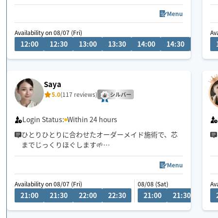
●趣味や仕事のパフォーマンスを良くしたい
どんなお悩みにも真摯に向き合い身体の痛みや不
Menu
調、お客様の気になる所をその場しのぎではなく"根
Availability on 08/07 (Fri)
Ava
本"から対応させて頂きます
12:00
12:30
13:00
13:30
14:00
14:30
15:00
眼精疲労
ストレートネック
慢性的な肩こり腰痛
Saya
足の浮腫み
5.0
(117 reviews)
末端冷え性
シルバー
お客様の身体に合った施術でメニューをご提案させ
Login Status:
Within 24 hours
て頂きます👏
ひとりひとりに合わせたオーダーメイド施術で、芯
までじっくりほぐします🌱
小さなお子さまやペットが居るお宅も歓迎です🐶😺
小さなお子様がいるお宅も大歓迎です💕
Menu
Availability on 08/07 (Fri)
08/08 (Sat)
Ava
21:00
21:30
22:00
22:30
21:00
21:30
22:0