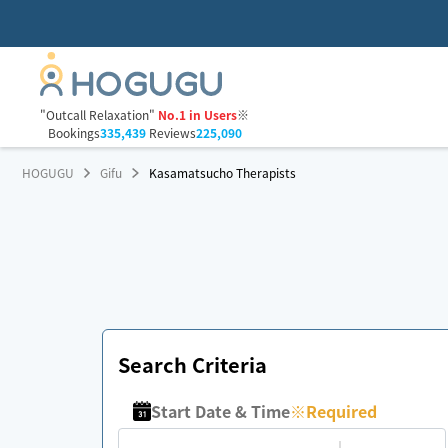
"Outcall Relaxation"
No.1 in Users
※
Bookings
335,439
Reviews
225,090
HOGUGU
Gifu
Kasamatsucho Therapists
Search Criteria
Start Date & Time
※
Required