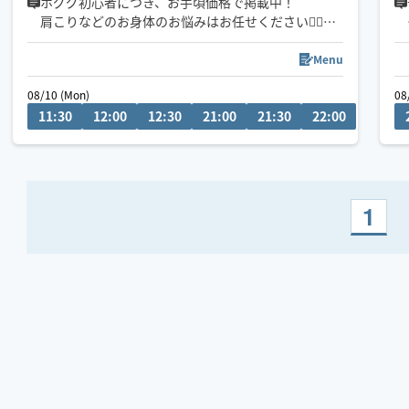
ホググ初心者につき、お手頃価格で掲載中！
肩こりなどのお身体のお悩みはお任せください💁‍♀️
愛知県での施術の方は90分〜のご予約でお願いして
おります🙇‍♀️
Menu
08/10 (Mon)
08/13 (
08
11:30
12:00
12:30
21:00
21:30
22:00
11:0
1