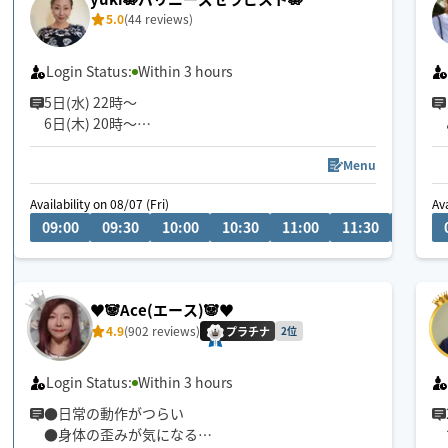
5.0
(44 reviews)
Login Status:
Within 3 hours
5日(水) 22時〜
6日(木) 20時〜
空きございます。
空いてないお日にち、お時間でもメッセージ頂けま
Menu
すと調整できる場合もあります✨
Availability on 08/07 (Fri)
Ava
お気軽にメッセージください🎀
09:00
09:30
10:00
10:30
11:00
11:30
12:00
『じっくり・ねっとり』が特徴なバリニーズトリー
トメント🪷
ココでしか受けれないトリートメントをお客様一人
♥️🐼Ace(エース)🐼♥️
一人に合わせた手技で癒します👐
4.9
(902 reviews)
もちろん男性、外国の方も大歓迎です✨
プラチナ
2位
🚗県外のお客様は高速代別途頂いております。
Login Status:
Within 3 hours
●日常の動作がつらい
●身体の歪みが気になる