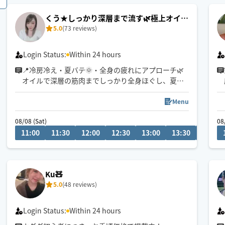
くう★しっかり深層まで流す🌿極上オイル
5.0
(73 reviews)
リンパ
Login Status:
Within 24 hours
📍冷房冷え・夏バテ🌞・全身の疲れにアプローチ🌿
オイルで深層の筋肉までしっかり全身ほぐし、夏の
重だるいお身体を芯からリセットいたします。極上
のヘッドケアも得意です！お好みの圧で丁寧に施術
Menu
いたします。
08/08 (Sat)
08
全身からヘッドまでしっかり流させていただきます
11:00
11:30
12:00
12:30
13:00
13:30
14:00
✨
🕒ご希望のお時間がございましたら、お気軽にチャ
ットでご相談ください😊
Ku🧸
5.0
(48 reviews)
👶お子様ご一緒🉑
🐶🐱わんちゃん猫ちゃん🉑
Login Status:
Within 24 hours