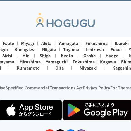
Iwate
Miyagi
Akita
Yamagata
Fukushima
Ibaraki
okyo
Kanagawa
Niigata
Toyama
Ishikawa
Fukui
Y
Aichi
Mie
Shiga
Kyoto
Osaka
Hyogo
kayama
Hiroshima
Yamaguchi
Tokushima
Kagawa
Ehi
i
Kumamoto
Oita
Miyazaki
Kagoshi
Use
Specified Commercial Transactions Act
Privacy Policy
For Therap