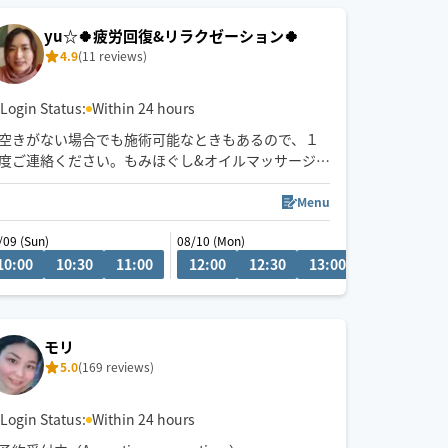
🧑‍🎓鍼灸指圧系専門学生です
yu☆🍀疲労回復&リラクゼーション🍀
日々、知識技術の勉強してます
4.9
(11 reviews)
◉火•木•日 19時〜24時
◉金土は19時〜深夜まで
Login Status:
Within 24 hours
空きがない場合でも施術可能なときもあるので、１
度ご連絡ください。もみほぐし&オイルマッサージを
一緒にされるとコリも浮腫みもとれてスッキリする
のでオススメですよ～(^-^)/１人１人に寄り添う施術
Menu
を心掛けています。宜しくお願いいたします！県外
/09 (Sun)
08/10 (Mon)
の方は高速代別途いただいております。新規のお客
10:00
14:30
10:30
15:00
11:00
15:30
12:00
20:00
12:30
20:30
13:00
13:30
14
様は県内最終受付22時、県外21時まで。リピート様
はなるべくご希望沿えるように勤めます。できる限
りになります。
モリ
5.0
(169 reviews)
Login Status:
Within 24 hours