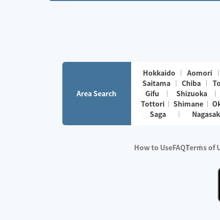
Hokkaido
Aomori
Saitama
Chiba
T
Area Search
Gifu
Shizuoka
Tottori
Shimane
O
Saga
Nagasak
How to Use
FAQ
Terms of 