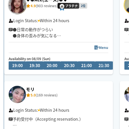
4.9
(903 reviews)
プラチナ
2位
Login Status:
Within 24 hours
●日常の動作がつらい
●身体の歪みが気になる
●趣味や仕事のパフォーマンスを良くしたい
どんなお悩みにも真摯に向き合い身体の痛みや不
Menu
調、お客様の気になる所をその場しのぎではなく"根
Availability on 08/09 (Sun)
Av
本"から対応させて頂きます
19:00
19:30
20:00
20:30
21:00
21:30
22:00
眼精疲労
ストレートネック
慢性的な肩こり腰痛
モリ
足の浮腫み
5.0
(169 reviews)
末端冷え性
お客様の身体に合った施術でメニューをご提案させ
Login Status:
Within 24 hours
て頂きます👏
予約受付中（Accepting reservation.）
小さなお子さまやペットが居るお宅も歓迎です🐶😺