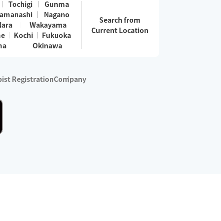
Tochigi
Gunma
amanashi
Nagano
Search from
Nara
Wakayama
Current Location
me
Kochi
Fukuoka
ma
Okinawa
ist Registration
Company
 services are excluded)