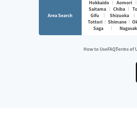
Hokkaido
Aomori
Saitama
Chiba
T
Area Search
Gifu
Shizuoka
Tottori
Shimane
O
Saga
Nagasak
How to Use
FAQ
Terms of 
※No.1 in Users
・Survey period:
Janua
・Survey conducted b
・Surveyed companie