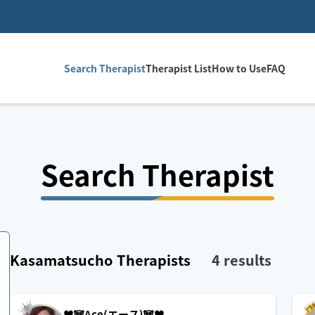
Search Therapist
Therapist List
How to Use
FAQ
Search Therapist
Kasamatsucho
Therapists
4
results
♥️🐼Ace(エース)🐼♥️