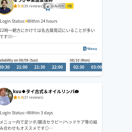
5.0
(39 reviews)
シルバー
1位
Login Status:
Within 24 hours
22時〜朝方にかけては名古屋周辺にいることが多い
です💆‍♂️
💬シフト外の日時やメニューのご相談はチャットに
Menu
てお問い合わせください。
ailability on 08/09 (Sun)
08/10 (Mon)
08/10 (Mon)
調整可能な際は出来る限り対応させていただきます
20:30
22:30
21:00
23:00
21:30
23:30
22:00
00:00
02:30
00:30
03:00
03:30
04
経験年数12年、整体院や接骨院、出張マッサージ等
の経験あり💪
お身体のこと、お気軽にご相談ください✨
kuu🍀タイ古式＆オイルリンパ🪷
5.0
(37 reviews)
※他店舗での勤務もあり、施術中は返信や承諾が遅
くなりますのでご了承ください🙇
Login Status:
Within 3 days
メニュー内で足ツボ/腸活セラピー/ヘッドケア等の組
み合わせもオススメです◎