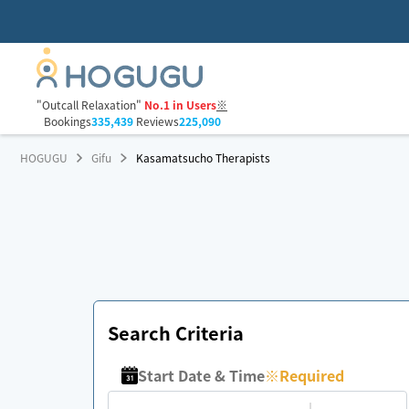
"Outcall Relaxation"
No.1 in Users
※
Bookings
335,439
Reviews
225,090
HOGUGU
Gifu
Kasamatsucho Therapists
Search Criteria
Start Date & Time
※
Required