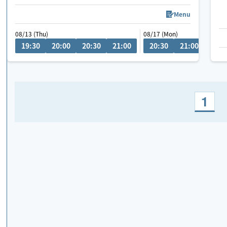
チャットにてご相談ください！
Menu
08/13 (Thu)
08/17 (Mon)
08/20
車移動が主となっていますので、ご予約時に駐車場
19:30
20:00
20:30
21:00
20:30
21:00
19
の情報をいただけると大変助かります。
1