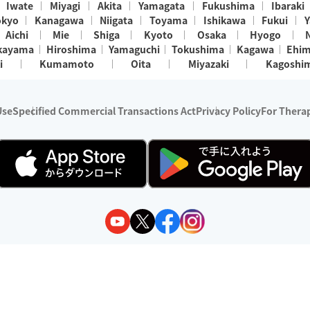
Iwate
Miyagi
Akita
Yamagata
Fukushima
Ibaraki
okyo
Kanagawa
Niigata
Toyama
Ishikawa
Fukui
Y
Aichi
Mie
Shiga
Kyoto
Osaka
Hyogo
kayama
Hiroshima
Yamaguchi
Tokushima
Kagawa
Ehi
i
Kumamoto
Oita
Miyazaki
Kagoshi
Use
Specified Commercial Transactions Act
Privacy Policy
For Therap
ry 1, 2024 - December 31, 2025
y:
Wedia Inc.
s:
8 companies providing outcall relaxation services for individuals
(store-listing type