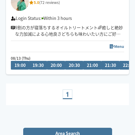
5.0
(72 reviews)
Login Status:
Within 3 hours
9割の方が寝落ちするオイルトリートメント🌈癒しと絶妙
な力加減による心地良さどちらも味わいたい方にご好評
頂いております！
Menu
セラピスト歴13年目となります
08/13 (Thu)
19:00
19:30
20:00
20:30
21:00
21:30
22:00
施術させて頂いた方は延1300人以上
ここ数年は男性のご要望も多く、多数施術させて頂いて
おります
基本対応時間は19時〜3時です
1
日中も対応可能です
リクエストは事前メッセージにて
お気軽にお声掛けください😊
Area Search