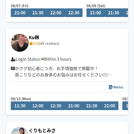
08/07 (Fri)
08/08 (Sat)
21:00
21:30
22:00
22:30
21:00
21:30
22:
Ku🧸
5.0
(48 reviews)
Login Status:
Within 3 hours
ホググ初心者につき、お手頃価格で掲載中！
肩こりなどのお身体のお悩みはお任せください💁‍♀️
愛知県での施術の方は90分〜のご予約でお願いしており
ます🙇‍♀️
Menu
08/10 (Mon)
08/13 
11:30
12:00
12:30
21:00
21:30
22:00
11:
くりもとみさ