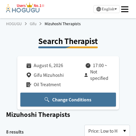
Users
No.1※
English
HOGUGU
Gifu
Mizuhoshi Therapists
Search Therapist
August 6, 2026
17:00
~
Not
Gifu Mizuhoshi
specified
Oil Treatment
Change Conditions
Mizuhoshi
Therapists
8
results