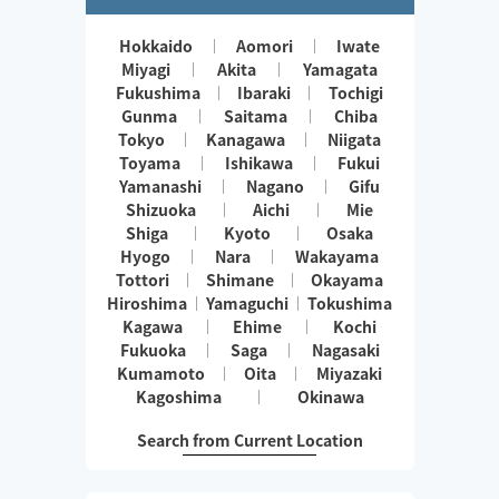
Hokkaido
Aomori
Iwate
Miyagi
Akita
Yamagata
Fukushima
Ibaraki
Tochigi
Gunma
Saitama
Chiba
Tokyo
Kanagawa
Niigata
Toyama
Ishikawa
Fukui
Yamanashi
Nagano
Gifu
Shizuoka
Aichi
Mie
Shiga
Kyoto
Osaka
Hyogo
Nara
Wakayama
Tottori
Shimane
Okayama
Hiroshima
Yamaguchi
Tokushima
Kagawa
Ehime
Kochi
Fukuoka
Saga
Nagasaki
Kumamoto
Oita
Miyazaki
Kagoshima
Okinawa
Search from Current Location