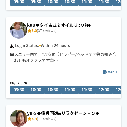
09:00
09:30
10:00
10:30
11:00
11:30
12:00
『じっくり・ねっとり』が特徴なバリニーズトリートメ
ント🪷
ココでしか受けれないトリートメントをお客様一人一人
kuu🍀タイ古式＆オイルリンパ🪷
に合わせた手技で癒します👐
5.0
(37 reviews)
もちろん男性、外国の方も大歓迎です✨
🚗県外のお客様は高速代別途頂いております。
Login Status:
Within 24 hours
メニュー内で足ツボ/腸活セラピー/ヘッドケア等の組み合
わせもオススメです◎
ゆったりとしたリズムで心身ともリラックスしていただ
けるよう心がけています🪷
Menu
頭痛/肩こり/腰痛/睡眠などの慢性的なお悩みもご相談く
08/07 (Fri)
ださい。
09:30
10:00
10:30
11:00
11:30
12:00
12:30
サロンワークもありますのでリクエスト承認が遅い場合
がございます。
希望日時があれば問い合わせください。
お子様や🐶🐈ご一緒OKです◎
yu☆🍀疲労回復&リラクゼーション🍀
4.9
(11 reviews)