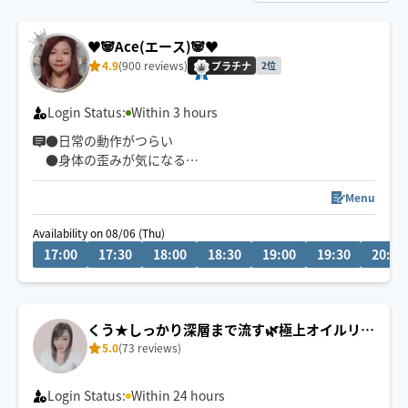
♥️🐼Ace(エース)🐼♥️
4.9
(900 reviews)
プラチナ
2位
Login Status:
Within 3 hours
●日常の動作がつらい
●身体の歪みが気になる
●趣味や仕事のパフォーマンスを良くしたい
どんなお悩みにも真摯に向き合い身体の痛みや不調、お
Menu
客様の気になる所をその場しのぎではなく"根本"から対
Availability on 08/06 (Thu)
応させて頂きます
17:00
17:30
18:00
18:30
19:00
19:30
20:00
眼精疲労
ストレートネック
慢性的な肩こり腰痛
くう★しっかり深層まで流す🌿極上オイルリン
足の浮腫み
5.0
(73 reviews)
パ
末端冷え性
お客様の身体に合った施術でメニューをご提案させて頂
Login Status:
Within 24 hours