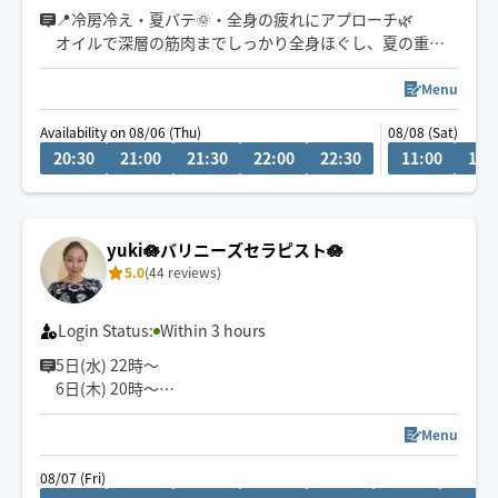
きます👏
📍冷房冷え・夏バテ🌞・全身の疲れにアプローチ🌿
オイルで深層の筋肉までしっかり全身ほぐし、夏の重だ
小さなお子さまやペットが居るお宅も歓迎です🐶😺
るいお身体を芯からリセットいたします。極上のヘッド
ケアも得意です！お好みの圧で丁寧に施術いたします。
Menu
全身からヘッドまでしっかり流させていただきます✨
Availability on 08/06 (Thu)
08/08 (Sat)
20:30
21:00
21:30
22:00
22:30
11:00
11:
🕒ご希望のお時間がございましたら、お気軽にチャット
でご相談ください😊
👶お子様ご一緒🉑
yuki🪷バリニーズセラピスト🪷
🐶🐱わんちゃん猫ちゃん🉑
5.0
(44 reviews)
Login Status:
Within 3 hours
5日(水) 22時〜
6日(木) 20時〜
空きございます。
空いてないお日にち、お時間でもメッセージ頂けますと
Menu
調整できる場合もあります✨
08/07 (Fri)
お気軽にメッセージください🎀