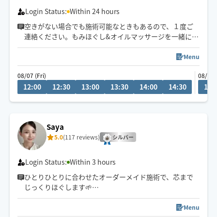
Login Status:
Within 24 hours
空きがない場合でも施術可能なときもあるので、１度ご
連絡ください。もみほぐし&オイルマッサージを一緒にさ
れるとコリも浮腫みもとれてスッキリするのでオススメ
ですよ～(^-^)/１人１人に寄り添う施術を心掛けていま
Menu
す。宜しくお願いいたします！県外の方は高速代別途い
08/07 (Fri)
08/09 
ただいております。新規のお客様は県内最終受付22時、
12:00
12:30
13:00
13:30
14:00
14:30
10:
県外21時まで。リピート様はなるべくご希望沿えるよう
に勤めます。できる限りになります。
Saya
5.0
(117 reviews)
シルバー
Login Status:
Within 3 hours
ひとりひとりに合わせたオーダーメイド施術で、芯まで
じっくりほぐします🌱
小さなお子様がいるお宅も大歓迎です💕
Menu