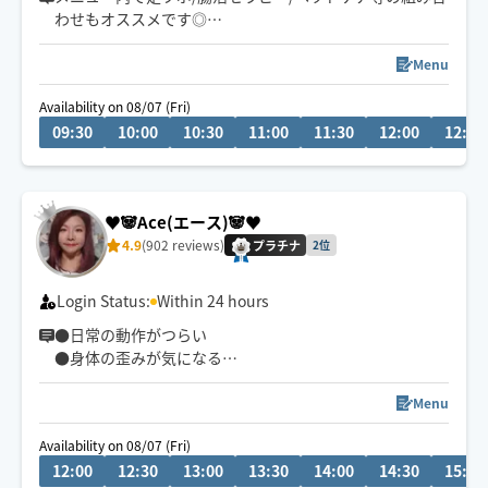
わせもオススメです◎
ゆったりとしたリズムで心身ともリラックスしていただ
けるよう心がけています🪷
Menu
頭痛/肩こり/腰痛/睡眠などの慢性的なお悩みもご相談く
Availability on 08/07 (Fri)
ださい。
09:30
10:00
10:30
11:00
11:30
12:00
12:30
サロンワークもありますのでリクエスト承認が遅い場合
がございます。
希望日時があれば問い合わせください。
お子様や🐶🐈ご一緒OKです◎
♥️🐼Ace(エース)🐼♥️
4.9
(902 reviews)
プラチナ
2位
Login Status:
Within 24 hours
●日常の動作がつらい
●身体の歪みが気になる
●趣味や仕事のパフォーマンスを良くしたい
どんなお悩みにも真摯に向き合い身体の痛みや不調、お
Menu
客様の気になる所をその場しのぎではなく"根本"から対
Availability on 08/07 (Fri)
応させて頂きます
12:00
12:30
13:00
13:30
14:00
14:30
15:00