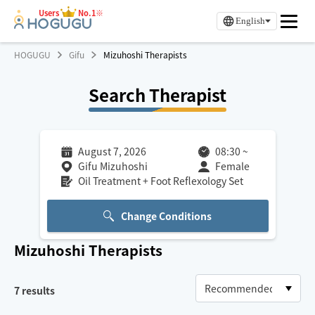
Users
No.1※
English
HOGUGU
Gifu
Mizuhoshi Therapists
Search Therapist
August 7, 2026
08:30
~
Gifu Mizuhoshi
Female
Oil Treatment + Foot Reflexology Set
Change Conditions
Mizuhoshi
Therapists
7
results