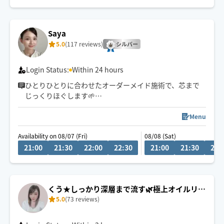
眼精疲労
ストレートネック
慢性的な肩こり腰痛
Saya
足の浮腫み
5.0
(117 reviews)
末端冷え性
シルバー
お客様の身体に合った施術でメニューをご提案させて頂
Login Status:
Within 24 hours
きます👏
ひとりひとりに合わせたオーダーメイド施術で、芯まで
じっくりほぐします🌱
小さなお子さまやペットが居るお宅も歓迎です🐶😺
小さなお子様がいるお宅も大歓迎です💕
Menu
Availability on 08/07 (Fri)
08/08 (Sat)
21:00
21:30
22:00
22:30
21:00
21:30
22:
くう★しっかり深層まで流す🌿極上オイルリン
5.0
(73 reviews)
パ