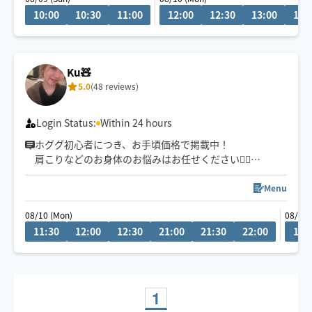
ただいております。新規のお客様は県内最終受付22時、
10:00
10:30
11:00
12:00
12:30
13:00
13:
県外21時まで。リピート様はなるべくご希望沿えるよう
に勤めます。できる限りになります。
Ku🧸
5.0
(48 reviews)
Login Status:
Within 24 hours
ホググ初心者につき、お手頃価格で掲載中！
肩こりなどのお身体のお悩みはお任せください💁‍♀️
愛知県での施術の方は90分〜のご予約でお願いしており
ます🙇‍♀️
Menu
08/10 (Mon)
08/13 
11:30
12:00
12:30
21:00
21:30
22:00
11:
1