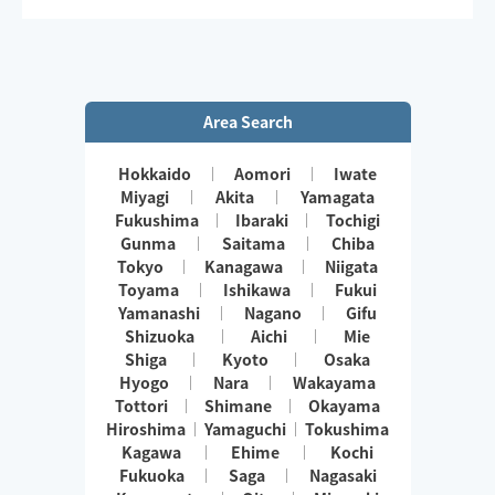
Area Search
Hokkaido
Aomori
Iwate
Miyagi
Akita
Yamagata
Fukushima
Ibaraki
Tochigi
Gunma
Saitama
Chiba
Tokyo
Kanagawa
Niigata
Toyama
Ishikawa
Fukui
Yamanashi
Nagano
Gifu
Shizuoka
Aichi
Mie
Shiga
Kyoto
Osaka
Hyogo
Nara
Wakayama
Tottori
Shimane
Okayama
Hiroshima
Yamaguchi
Tokushima
Kagawa
Ehime
Kochi
Fukuoka
Saga
Nagasaki