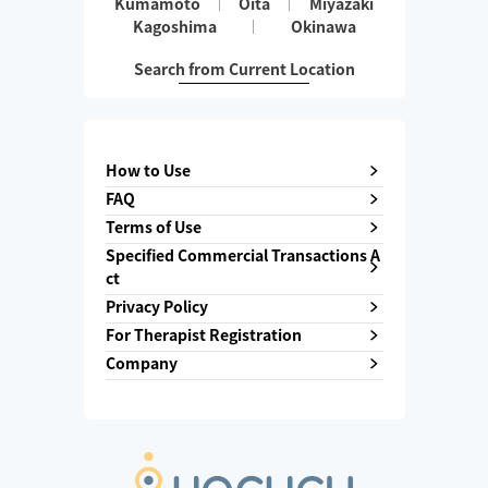
Kumamoto
Oita
Miyazaki
Kagoshima
Okinawa
Search from Current Location
How to Use
FAQ
Terms of Use
Specified Commercial Transactions A
ct
Privacy Policy
For Therapist Registration
Company