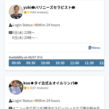
yuki🪷バリニーズセラピスト🪷
5.0
(44 reviews)
Login Status:
Within 24 hours
5日(水) 22時〜
6日(木) 20時〜
空きございます。
空いてないお日にち、お時間でもメッセージ頂けますと
Menu
調整できる場合もあります✨
Availability on 08/07 (Fri)
お気軽にメッセージください🎀
09:00
09:30
10:00
10:30
11:00
11:30
12:00
『じっくり・ねっとり』が特徴なバリニーズトリートメ
ント🪷
ココでしか受けれないトリートメントをお客様一人一人
kuu🍀タイ古式＆オイルリンパ🪷
に合わせた手技で癒します👐
5.0
(37 reviews)
もちろん男性、外国の方も大歓迎です✨
🚗県外のお客様は高速代別途頂いております。
Login Status:
Within 24 hours
メニュー内で足ツボ/腸活セラピー/ヘッドケア等の組み合