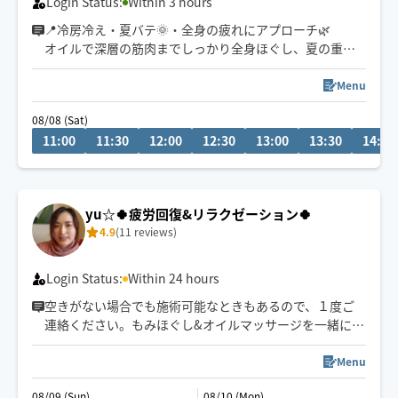
Login Status:
Within 3 hours
📍冷房冷え・夏バテ🌞・全身の疲れにアプローチ🌿
オイルで深層の筋肉までしっかり全身ほぐし、夏の重だ
るいお身体を芯からリセットいたします。極上のヘッド
ケアも得意です！お好みの圧で丁寧に施術いたします。
Menu
全身からヘッドまでしっかり流させていただきます✨
08/08 (Sat)
11:00
11:30
12:00
12:30
13:00
13:30
14:00
🕒ご希望のお時間がございましたら、お気軽にチャット
でご相談ください😊
👶お子様ご一緒🉑
yu☆🍀疲労回復&リラクゼーション🍀
🐶🐱わんちゃん猫ちゃん🉑
4.9
(11 reviews)
Login Status:
Within 24 hours
空きがない場合でも施術可能なときもあるので、１度ご
連絡ください。もみほぐし&オイルマッサージを一緒にさ
れるとコリも浮腫みもとれてスッキリするのでオススメ
ですよ～(^-^)/１人１人に寄り添う施術を心掛けていま
Menu
す。宜しくお願いいたします！県外の方は高速代別途い
08/09 (Sun)
08/10 (Mon)