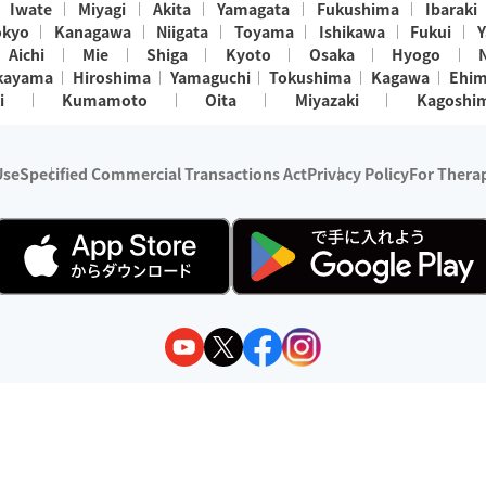
Iwate
Miyagi
Akita
Yamagata
Fukushima
Ibaraki
okyo
Kanagawa
Niigata
Toyama
Ishikawa
Fukui
Y
Aichi
Mie
Shiga
Kyoto
Osaka
Hyogo
kayama
Hiroshima
Yamaguchi
Tokushima
Kagawa
Ehi
i
Kumamoto
Oita
Miyazaki
Kagoshi
Use
Specified Commercial Transactions Act
Privacy Policy
For Therap
ry 1, 2024 - December 31, 2025
y:
Wedia Inc.
s:
8 companies providing outcall relaxation services for individuals
(store-listing type