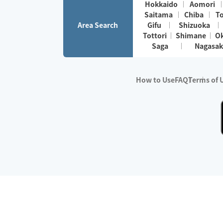
Hokkaido
Aomori
Saitama
Chiba
T
Area Search
Gifu
Shizuoka
Tottori
Shimane
O
Saga
Nagasak
How to Use
FAQ
Terms of 
※No.1 in Users
・Survey period:
Janua
・Survey conducted b
・Surveyed companie