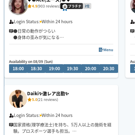
4.9
(903 reviews)
プラチナ
2位
Login Status:
Within 24 hours
●日常の動作がつらい
●身体の歪みが気になる
●趣味や仕事のパフォーマンスを良くしたい
どんなお悩みにも真摯に向き合い身体の痛みや不
Menu
調、お客様の気になる所をその場しのぎではなく"根
Availability on 08/09 (Sun)
Av
本"から対応させて頂きます
18:00
18:30
19:00
19:30
20:00
20:30
21:00
眼精疲労
ストレートネック
慢性的な肩こり腰痛
Daiki✨激レア出勤✨
足の浮腫み
5.0
(21 reviews)
末端冷え性
お客様の身体に合った施術でメニューをご提案させ
Login Status:
Within 24 hours
て頂きます👏
国家資格(理学療法士)を持ち、5万人以上の施術を経
験。プロスポーツ選手も担当。
小さなお子さまやペットが居るお宅も歓迎です🐶😺