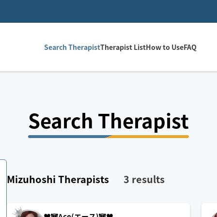
Search Therapist
Therapist List
How to Use
FAQ
Search Therapist
Mizuhoshi
Therapists
3
results
♥️🐼Ace(エース)🐼♥️