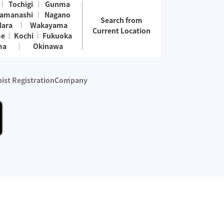
Tochigi
Gunma
amanashi
Nagano
Search from
Nara
Wakayama
Current Location
me
Kochi
Fukuoka
ma
Okinawa
ist Registration
Company
 services are excluded)