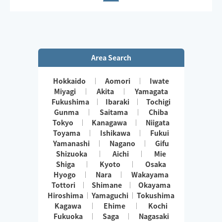
Area Search
Hokkaido
Aomori
Iwate
Miyagi
Akita
Yamagata
Fukushima
Ibaraki
Tochigi
Gunma
Saitama
Chiba
Tokyo
Kanagawa
Niigata
Toyama
Ishikawa
Fukui
Yamanashi
Nagano
Gifu
Shizuoka
Aichi
Mie
Shiga
Kyoto
Osaka
Hyogo
Nara
Wakayama
Tottori
Shimane
Okayama
Hiroshima
Yamaguchi
Tokushima
Kagawa
Ehime
Kochi
Fukuoka
Saga
Nagasaki