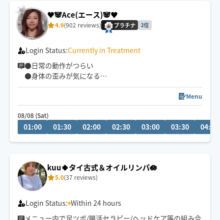
♥️🐼Ace(エース)🐼♥️
4.9
(902 reviews)
プラチナ
2位
Login Status:
Currently in Treatment
●日常の動作がつらい
●身体の歪みが気になる
●趣味や仕事のパフォーマンスを良くしたい
どんなお悩みにも真摯に向き合い身体の痛みや不調、お
Menu
客様の気になる所をその場しのぎではなく"根本"から対
08/08 (Sat)
応させて頂きます
01:00
01:30
02:00
02:30
03:00
03:30
04:00
眼精疲労
ストレートネック
慢性的な肩こり腰痛
kuu🍀タイ古式＆オイルリンパ🪷
足の浮腫み
5.0
(37 reviews)
末端冷え性
お客様の身体に合った施術でメニューをご提案させて頂
Login Status:
Within 24 hours
きます👏
メニュー内で足ツボ/腸活セラピー/ヘッドケア等の組み合