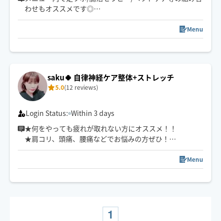
わせもオススメです◎
小さなお子さまやペットが居るお宅も歓迎です🐶😺
ゆったりとしたリズムで心身ともリラックスしていただ
けるよう心がけています🪷
Menu
頭痛/肩こり/腰痛/睡眠などの慢性的なお悩みもご相談く
ださい。
サロンワークもありますのでリクエスト承認が遅い場合
がございます。
saku🍀 自律神経ケア整体+ストレッチ
希望日時があれば問い合わせください。
5.0
(12 reviews)
お子様や🐶🐈ご一緒OKです◎
Login Status:
Within 3 days
★何をやっても疲れが取れない方にオススメ！！
★肩コリ、頭痛、腰痛などでお悩みの方ぜひ！
★強揉み、弱揉み等のご希望にもバッチリ対応致しま
す！
Menu
★複数箇所へ同時にアプローチして、より効率的にしっ
かりと効かせてほぐします
★揉みほぐしと、指圧、ストレッチ等で、凝り固まった筋
肉をほぐしながら、身体のバランスを整えていきます
1