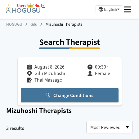
Users
No.1
※
English
HOGUGU
Gifu
Mizuhoshi Therapists
Search Therapist
August 8, 2026
00:30
~
Gifu Mizuhoshi
Female
Thai Massage
Change Conditions
Mizuhoshi
Therapists
3
results