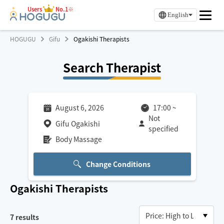
Users
No.1※
English
HOGUGU
Gifu
Ogakishi Therapists
Search Therapist
August 6, 2026
17:00
~
Not
Gifu Ogakishi
specified
Body Massage
Change Conditions
Ogakishi
Therapists
7
results