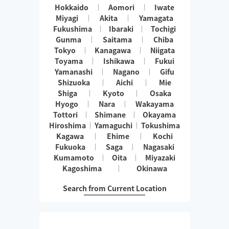
Hokkaido
Aomori
Iwate
Miyagi
Akita
Yamagata
Fukushima
Ibaraki
Tochigi
Gunma
Saitama
Chiba
Tokyo
Kanagawa
Niigata
Toyama
Ishikawa
Fukui
Yamanashi
Nagano
Gifu
Shizuoka
Aichi
Mie
Shiga
Kyoto
Osaka
Hyogo
Nara
Wakayama
Tottori
Shimane
Okayama
Hiroshima
Yamaguchi
Tokushima
Kagawa
Ehime
Kochi
Fukuoka
Saga
Nagasaki
Kumamoto
Oita
Miyazaki
Kagoshima
Okinawa
Search from Current Location