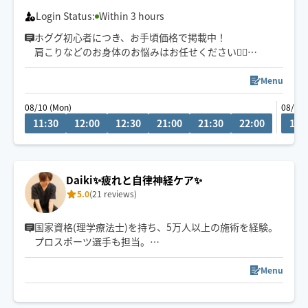
Login Status:
Within 3 hours
ホググ初心者につき、お手頃価格で掲載中！
肩こりなどのお身体のお悩みはお任せください💁‍♀️
愛知県での施術の方は90分〜のご予約でお願いしており
ます🙇‍♀️
Menu
08/10 (Mon)
08/13 
11:30
12:00
12:30
21:00
21:30
22:00
11:
Daiki✨疲れと自律神経ケア✨
5.0
(21 reviews)
国家資格(理学療法士)を持ち、5万人以上の施術を経験。
プロスポーツ選手も担当。
心身をほぐして一人ひとりに合わせた施術で「また受け
たい」と思える施術を届けます。
Menu