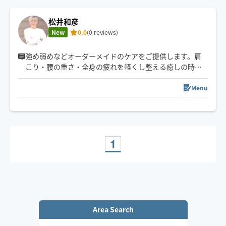
松井和彦
New
0.0
(0 reviews)
強め弱めなどオーダーメイドのケアをご提供します。肩
こり・腰の重さ・全身の疲れを軽くし整える癒しの時間
をお届けします。会社やご自宅には必要に応じてベッド
を持参させていただきます。
Menu
２０２５年１２月から２０２６年２月迄北海道ルスツに
てスキーヤーやスノーボーダーのケアをしていました！
３月から地元岐阜県で整体施療院を再開しながら、出張
は岐阜名古屋を中心に動いています。
宜しくお願いします🙇‍♂️
1
Area Search