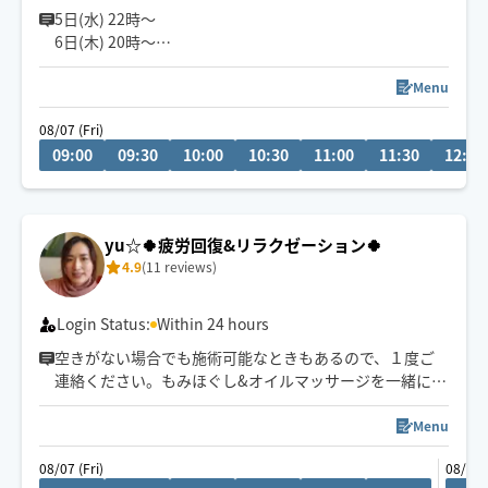
きます👏
5日(水) 22時〜
6日(木) 20時〜
小さなお子さまやペットが居るお宅も歓迎です🐶😺
空きございます。
空いてないお日にち、お時間でもメッセージ頂けますと
Menu
調整できる場合もあります✨
08/07 (Fri)
お気軽にメッセージください🎀
09:00
09:30
10:00
10:30
11:00
11:30
12:00
『じっくり・ねっとり』が特徴なバリニーズトリートメ
ント🪷
ココでしか受けれないトリートメントをお客様一人一人
yu☆🍀疲労回復&リラクゼーション🍀
に合わせた手技で癒します👐
4.9
(11 reviews)
もちろん男性、外国の方も大歓迎です✨
🚗県外のお客様は高速代別途頂いております。
Login Status:
Within 24 hours
空きがない場合でも施術可能なときもあるので、１度ご
連絡ください。もみほぐし&オイルマッサージを一緒にさ
れるとコリも浮腫みもとれてスッキリするのでオススメ
ですよ～(^-^)/１人１人に寄り添う施術を心掛けていま
Menu
す。宜しくお願いいたします！県外の方は高速代別途い
08/07 (Fri)
08/09 
ただいております。新規のお客様は県内最終受付22時、