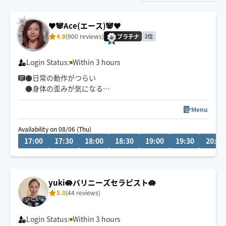
♥️🐼Ace(エース)🐼♥️
4.9
(900 reviews)
プラチナ
2位
Login Status:
Within 3 hours
●日常の動作がつらい
●身体の歪みが気になる
●趣味や仕事のパフォーマンスを良くしたい
どんなお悩みにも真摯に向き合い身体の痛みや不調、お
Menu
客様の気になる所をその場しのぎではなく"根本"から対
Availability on 08/06 (Thu)
応させて頂きます
17:00
17:30
18:00
18:30
19:00
19:30
20:00
眼精疲労
ストレートネック
慢性的な肩こり腰痛
yuki🪷バリニーズセラピスト🪷
足の浮腫み
5.0
(44 reviews)
末端冷え性
お客様の身体に合った施術でメニューをご提案させて頂
Login Status:
Within 3 hours