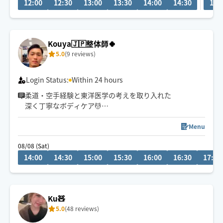
12:00
12:30
13:00
13:30
14:00
14:30
10:
県外21時まで。リピート様はなるべくご希望沿えるよう
に勤めます。できる限りになります。
Kouya🇯🇵整体師🍀
5.0
(9 reviews)
Login Status:
Within 24 hours
柔道・空手経験と東洋医学の考えを取り入れた
深く丁寧なボディケア💆
首肩腰の重だるさや全身疲労には
全身のつながりまで見られる90分以上が
Menu
おすすめです😊
08/08 (Sat)
14:00
14:30
15:00
15:30
16:00
16:30
17:00
Ku🧸
5.0
(48 reviews)