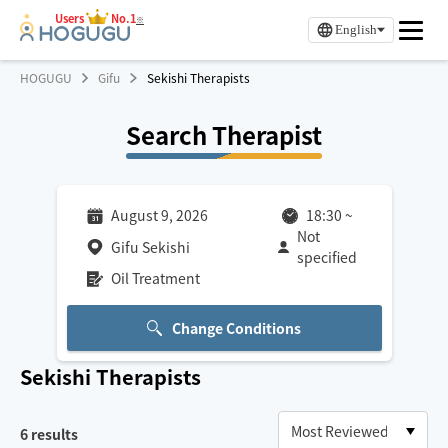
Users
No.1
※
English
HOGUGU
Gifu
Sekishi Therapists
Search Therapist
August 9, 2026
18:30
~
Not
Gifu Sekishi
specified
Oil Treatment
Change Conditions
Sekishi
Therapists
6
results