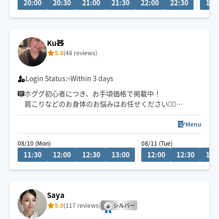
20:00
20:30
21:00
21:30
22:00
22:30
11:
🕒ご希望のお時間がございましたら、お気軽にチャット
でご相談ください😊
👶お子様ご一緒🉑
Ku🧸
🐶🐱わんちゃん猫ちゃん🉑
5.0
(48 reviews)
Login Status:
Within 3 days
ホググ初心者につき、お手頃価格で掲載中！
肩こりなどのお身体のお悩みはお任せください💁‍♀️
愛知県での施術の方は90分〜のご予約でお願いしており
ます🙇‍♀️
Menu
08/10 (Mon)
08/11 (Tue)
11:30
12:00
12:30
13:00
12:00
12:30
13:
Saya
5.0
(117 reviews)
シルバー