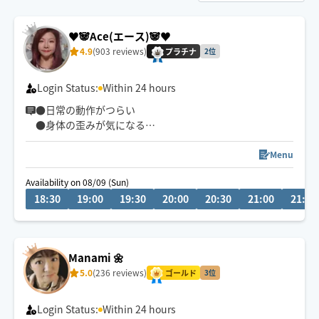
♥️🐼Ace(エース)🐼♥️
4.9
(903 reviews)
プラチナ
2位
Login Status:
Within 24 hours
●日常の動作がつらい
●身体の歪みが気になる
●趣味や仕事のパフォーマンスを良くしたい
どんなお悩みにも真摯に向き合い身体の痛みや不調、お
Menu
客様の気になる所をその場しのぎではなく"根本"から対
Availability on 08/09 (Sun)
応させて頂きます
18:30
19:00
19:30
20:00
20:30
21:00
21:30
眼精疲労
ストレートネック
慢性的な肩こり腰痛
Manami 🌼
足の浮腫み
5.0
(236 reviews)
末端冷え性
ゴールド
3位
お客様の身体に合った施術でメニューをご提案させて頂
Login Status:
Within 24 hours