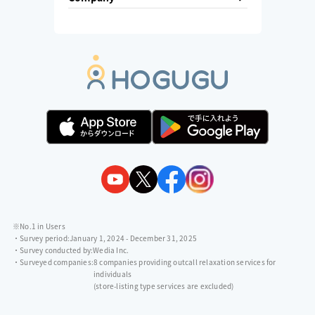
※No.1 in Users
・Survey period:
January 1, 2024 - December 31, 2025
・Survey conducted by:
Wedia Inc.
・Surveyed companies:
8 companies providing outcall relaxation services for
individuals
(store-listing type services are excluded)