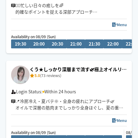
きます👏
🏃‍♂️忙しい日々の癒しを🌈
的確なポイントを捉える深部アプローチ
小さなお子さまやペットが居るお宅も歓迎です🐶😺
お身体が開放されて心までほぐれる心地よさを実感くだ
さい✨
Menu
Availability on 08/09 (Sun)
👍揉まれ慣れてる方もリラクゼーション初めてな方にも
19:30
20:00
20:30
21:00
21:30
22:00
22:30
お試し頂きたいです♪
🌟90分コースが一番人気です。
(全身オーダーメイド施術は もみほぐしオイル120分セッ
くう★しっかり深層まで流す🌿極上オイルリン
トをお選び下さい)
5.0
(73 reviews)
パ
🧑‍🎓鍼灸指圧系専門学生です
日々、知識技術の勉強してます
Login Status:
Within 24 hours
📍冷房冷え・夏バテ🌞・全身の疲れにアプローチ🌿
オイルで深層の筋肉までしっかり全身ほぐし、夏の重だ
るいお身体を芯からリセットいたします。極上のヘッド
ケアも得意です！お好みの圧で丁寧に施術いたします。
Menu
全身からヘッドまでしっかり流させていただきます✨
Availability on 08/09 (Sun)
08/10 