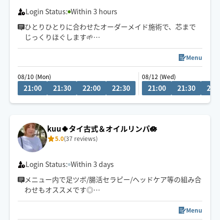
Login Status:
Within 3 hours
ひとりひとりに合わせたオーダーメイド施術で、芯まで
じっくりほぐします🌱
小さなお子様がいるお宅も大歓迎です💕
Menu
08/10 (Mon)
08/12 (Wed)
21:00
21:30
22:00
22:30
21:00
21:30
22:
kuu🍀タイ古式＆オイルリンパ🪷
5.0
(37 reviews)
Login Status:
Within 3 days
メニュー内で足ツボ/腸活セラピー/ヘッドケア等の組み合
わせもオススメです◎
ゆったりとしたリズムで心身ともリラックスしていただ
けるよう心がけています🪷
Menu