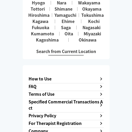
Hyogo
Nara
Wakayama
Tottori
Shimane
Okayama
Hiroshima
Yamaguchi
Tokushima
Kagawa
Ehime
Kochi
Fukuoka
Saga
Nagasaki
Kumamoto
Oita
Miyazaki
Kagoshima
Okinawa
Search from Current Location
How to Use
FAQ
Terms of Use
Specified Commercial Transactions A
ct
Privacy Policy
For Therapist Registration
Company