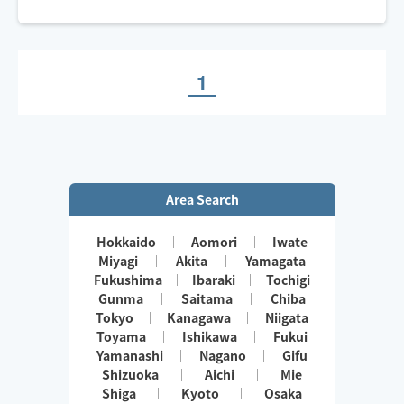
頭痛/肩こり/腰痛/睡眠などの慢性的なお悩みもご相談く
ださい。
サロンワークもありますのでリクエスト承認が遅い場合
がございます。
希望日時があれば問い合わせください。
1
お子様や🐶🐈ご一緒OKです◎
Area Search
Hokkaido
Aomori
Iwate
Miyagi
Akita
Yamagata
Fukushima
Ibaraki
Tochigi
Gunma
Saitama
Chiba
Tokyo
Kanagawa
Niigata
Toyama
Ishikawa
Fukui
Yamanashi
Nagano
Gifu
Shizuoka
Aichi
Mie
Shiga
Kyoto
Osaka