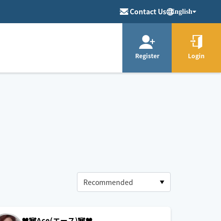
Contact Us
English
Register
Login
♥️🐼Ace(エース)🐼♥️