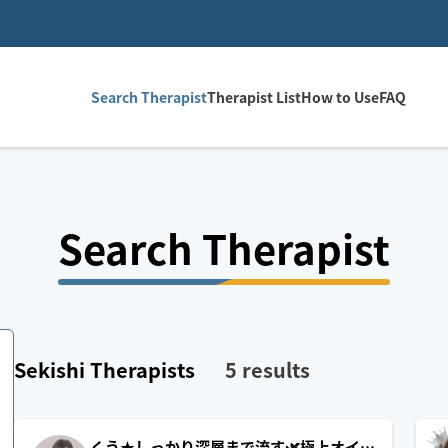
Search Therapist
Therapist List
How to Use
FAQ
Search Therapist
Sekishi
Therapists
5
results
くう★しっかり深層まで流す🌿極上オイル