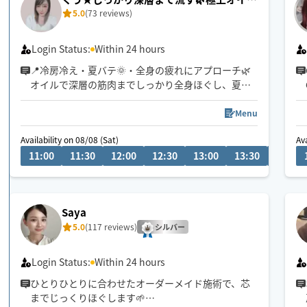
5.0
(73 reviews)
リンパ
Login Status:
Within 24 hours
📍冷房冷え・夏バテ🌞・全身の疲れにアプローチ🌿
オイルで深層の筋肉までしっかり全身ほぐし、夏の
重だるいお身体を芯からリセットいたします。極上
のヘッドケアも得意です！お好みの圧で丁寧に施術
Menu
いたします。
Availability on 08/08 (Sat)
Ava
全身からヘッドまでしっかり流させていただきます
11:00
11:30
12:00
12:30
13:00
13:30
14:00
✨
🕒ご希望のお時間がございましたら、お気軽にチャ
ットでご相談ください😊
Saya
5.0
(117 reviews)
👶お子様ご一緒🉑
シルバー
🐶🐱わんちゃん猫ちゃん🉑
Login Status:
Within 24 hours
ひとりひとりに合わせたオーダーメイド施術で、芯
までじっくりほぐします🌱