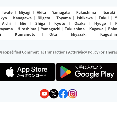
Iwate
Miyagi
Akita
Yamagata
Fukushima
Ibaraki
okyo
Kanagawa
Niigata
Toyama
Ishikawa
Fukui
Y
Aichi
Mie
Shiga
Kyoto
Osaka
Hyogo
kayama
Hiroshima
Yamaguchi
Tokushima
Kagawa
Ehi
i
Kumamoto
Oita
Miyazaki
Kagoshi
Use
Specified Commercial Transactions Act
Privacy Policy
For Therap