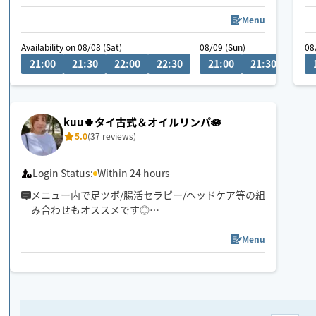
小さなお子様がいるお宅も大歓迎です💕
Menu
Availability on 08/08 (Sat)
08/09 (Sun)
08
21:00
21:30
22:00
22:30
21:00
21:30
22:0
kuu🍀タイ古式＆オイルリンパ🪷
5.0
(37 reviews)
Login Status:
Within 24 hours
メニュー内で足ツボ/腸活セラピー/ヘッドケア等の組
み合わせもオススメです◎
ゆったりとしたリズムで心身ともリラックスしてい
ただけるよう心がけています🪷
Menu
頭痛/肩こり/腰痛/睡眠などの慢性的なお悩みもご相
談ください。
サロンワークもありますのでリクエスト承認が遅い
場合がございます。
希望日時があれば問い合わせください。