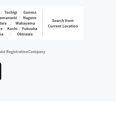
Tochigi
Gunma
amanashi
Nagano
Search from
Nara
Wakayama
Current Location
me
Kochi
Fukuoka
ma
Okinawa
ist Registration
Company