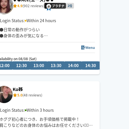
4.9
(902 reviews)
プラチナ
2位
Login Status:
Within 24 hours
●日常の動作がつらい
●身体の歪みが気になる
●趣味や仕事のパフォーマンスを良くしたい
どんなお悩みにも真摯に向き合い身体の痛みや不
Menu
調、お客様の気になる所をその場しのぎではなく"根
ilability on 08/08 (Sat)
本"から対応させて頂きます
12:00
14:30
12:30
15:00
13:00
15:30
13:30
20:00
14:00
20:30
14:30
15:00
15:3
眼精疲労
ストレートネック
慢性的な肩こり腰痛
Ku🧸
足の浮腫み
5.0
(48 reviews)
末端冷え性
お客様の身体に合った施術でメニューをご提案させ
Login Status:
Within 3 hours
て頂きます👏
ホググ初心者につき、お手頃価格で掲載中！
肩こりなどのお身体のお悩みはお任せください💁‍♀️
小さなお子さまやペットが居るお宅も歓迎です🐶😺