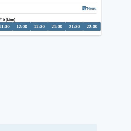
愛知県での施術の方は90分〜のご予約でお願いして
おります🙇‍♀️
Menu
/10 (Mon)
08/10 (Mon)
08/13 (Thu)
0
11:30
22:30
12:00
21:00
12:30
21:30
21:00
22:00
21:30
22:30
22:00
11:00
11