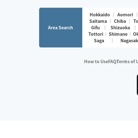
Hokkaido
Aomori
Saitama
Chiba
T
Area Search
Gifu
Shizuoka
Tottori
Shimane
O
Saga
Nagasak
How to Use
FAQ
Terms of 
※No.1 in Users