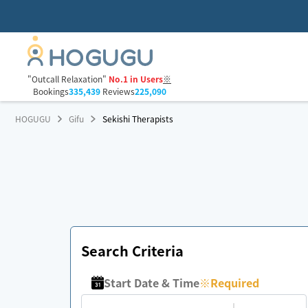
"Outcall Relaxation"
No.1 in Users
※
Bookings
335,439
Reviews
225,090
HOGUGU
Gifu
Sekishi Therapists
Search Criteria
Start Date & Time
※
Required