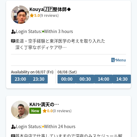
Kouya🇯🇵整体師🍀
5.0
(9 reviews)
Login Status:
Within 3 hours
柔道・空手経験と東洋医学の考えを取り入れた
深く丁寧なボディケア💆
首肩腰の重だるさや全身疲労には
全身のつながりまで見られる90分以上が
Menu
おすすめです😊
Availability on 08/07 (Fri)
08/08 (Sat)
23:00
23:30
00:00
00:30
14:00
14:30
1
KAI✨満天の…
New
0.0
(0 reviews)
Login Status:
Within 24 hours
基本自店で仕事していますので深夜のみスケジュール解