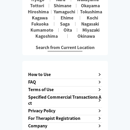
Tottori
Shimane
Okayama
Hiroshima
Yamaguchi
Tokushima
Kagawa
Ehime
Kochi
Fukuoka
Saga
Nagasaki
Kumamoto
Oita
Miyazaki
Kagoshima
Okinawa
Search from Current Location
How to Use
FAQ
Terms of Use
Specified Commercial Transactions A
ct
Privacy Policy
For Therapist Registration
Company