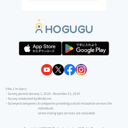
※No.1 in Users
・Survey period:
January 1, 2024 - December 31, 2025
・Survey conducted by:
Wedia Inc.
・Surveyed companies:
8 companies providing outcall relaxation services for
individuals
(store-listing type services are excluded)