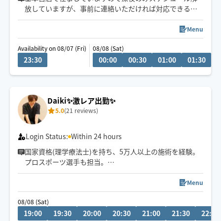
放していますが、事前に連絡いただければ対応できる日
もあります
Menu
Availability on 08/07 (Fri)
08/08 (Sat)
23:30
00:00
00:30
01:00
01:30
0
Daiki✨激レア出勤✨
5.0
(21 reviews)
Login Status:
Within 24 hours
国家資格(理学療法士)を持ち、5万人以上の施術を経験。
プロスポーツ選手も担当。
心身をほぐして一人ひとりに合わせた施術で「また受け
たい」と思える施術を届けます。
Menu
08/08 (Sat)
19:00
19:30
20:00
20:30
21:00
21:30
22:00