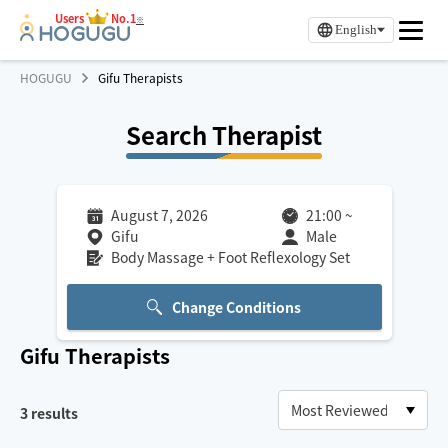
Users
No.1
※
English
HOGUGU
Gifu Therapists
Search Therapist
August 7, 2026
21:00
~
Gifu
Male
Body Massage + Foot Reflexology Set
Change Conditions
Gifu
Therapists
3
results