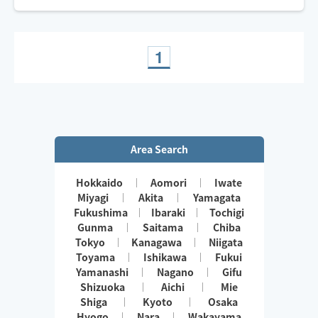
1
Area Search
Hokkaido
Aomori
Iwate
Miyagi
Akita
Yamagata
Fukushima
Ibaraki
Tochigi
Gunma
Saitama
Chiba
Tokyo
Kanagawa
Niigata
Toyama
Ishikawa
Fukui
Yamanashi
Nagano
Gifu
Shizuoka
Aichi
Mie
Shiga
Kyoto
Osaka
Hyogo
Nara
Wakayama