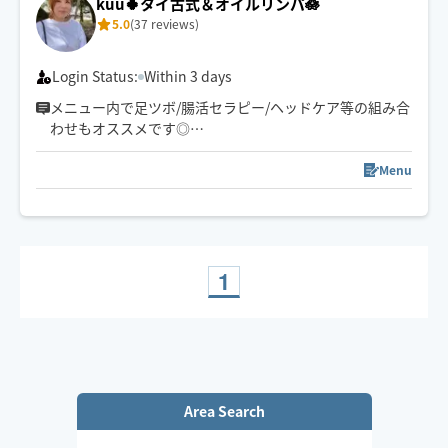
kuu🍀タイ古式＆オイルリンパ🪷
に合わせた手技で癒します👐
5.0
(37 reviews)
もちろん男性、外国の方も大歓迎です✨
🚗県外のお客様は高速代別途頂いております。
Login Status:
Within 3 days
メニュー内で足ツボ/腸活セラピー/ヘッドケア等の組み合
わせもオススメです◎
ゆったりとしたリズムで心身ともリラックスしていただ
けるよう心がけています🪷
Menu
頭痛/肩こり/腰痛/睡眠などの慢性的なお悩みもご相談く
ださい。
サロンワークもありますのでリクエスト承認が遅い場合
がございます。
希望日時があれば問い合わせください。
1
お子様や🐶🐈ご一緒OKです◎
Area Search