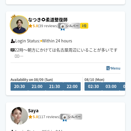
でご相談ください😊
👶お子様ご一緒🉑
なつき🌻柔道整復師
🐶🐱わんちゃん猫ちゃん🉑
5.0
(39 reviews)
シルバー
1位
Login Status:
Within 24 hours
22時〜朝方にかけては名古屋周辺にいることが多いです
💆‍♂️
💬シフト外の日時やメニューのご相談はチャットにてお
Menu
問い合わせください。
Availability on 08/09 (Sun)
08/10 (Mon)
調整可能な際は出来る限り対応させていただきます
20:30
21:00
21:30
22:00
02:30
03:00
03:
経験年数12年、整体院や接骨院、出張マッサージ等の経
験あり💪
お身体のこと、お気軽にご相談ください✨
Saya
5.0
(117 reviews)
※他店舗での勤務もあり、施術中は返信や承諾が遅くな
シルバー
りますのでご了承ください🙇