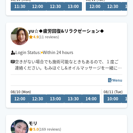
11:30
12:00
12:30
13:00
12:00
12:30
13:
yu☆🍀疲労回復&リラクゼーション🍀
4.9
(11 reviews)
Login Status:
Within 24 hours
空きがない場合でも施術可能なときもあるので、１度ご
連絡ください。もみほぐし&オイルマッサージを一緒にさ
れるとコリも浮腫みもとれてスッキリするのでオススメ
ですよ～(^-^)/１人１人に寄り添う施術を心掛けていま
Menu
す。宜しくお願いいたします！県外の方は高速代別途い
08/10 (Mon)
08/11 (Tue)
ただいております。新規のお客様は県内最終受付22時、
12:00
12:30
13:00
13:30
14:00
10:00
10:
県外21時まで。リピート様はなるべくご希望沿えるよう
に勤めます。できる限りになります。
モリ
5.0
(169 reviews)