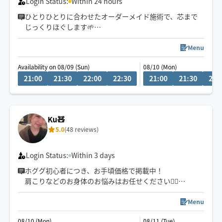
Login Status:
Within 24 hours
ひとりひとりに合わせたオーダーメイド施術で、芯まで
じっくりほぐします🌱
小さなお子様がいるお宅も大歓迎です💕
Menu
Availability on 08/09 (Sun)
08/10 (Mon)
21:00
21:30
22:00
22:30
21:00
21:30
22:
Ku🧸
5.0
(48 reviews)
Login Status:
Within 3 days
ホググ初心者につき、お手頃価格で掲載中！
肩こりなどのお身体のお悩みはお任せください💁‍♀️
愛知県での施術の方は90分〜のご予約でお願いしており
ます🙇‍♀️
Menu
08/10 (Mon)
08/11 (Tue)