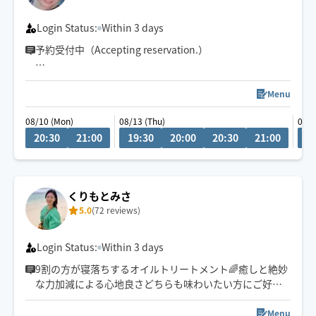
Login Status:
Within 3 days
予約受付中（Accepting reservation.）
チャットにてご相談ください！
Menu
08/10 (Mon)
08/13 (Thu)
08/1
車移動が主となっていますので、ご予約時に駐車場の情
20:30
21:00
19:30
20:00
20:30
21:00
2
報をいただけると大変助かります。
くりもとみさ
5.0
(72 reviews)
Login Status:
Within 3 days
9割の方が寝落ちするオイルトリートメント🌈癒しと絶妙
な力加減による心地良さどちらも味わいたい方にご好評
頂いております！
Menu