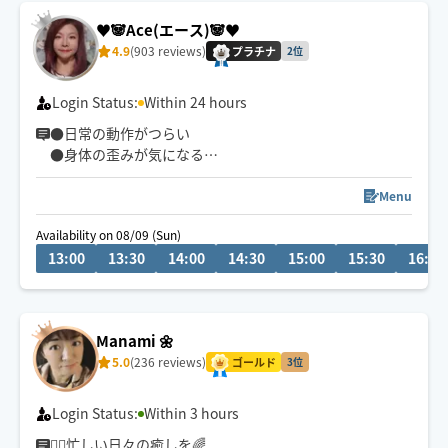
♥️🐼Ace(エース)🐼♥️
4.9
(903 reviews)
プラチナ
2位
Login Status:
Within 24 hours
●日常の動作がつらい
●身体の歪みが気になる
●趣味や仕事のパフォーマンスを良くしたい
どんなお悩みにも真摯に向き合い身体の痛みや不調、お
Menu
客様の気になる所をその場しのぎではなく"根本"から対
Availability on 08/09 (Sun)
応させて頂きます
13:00
13:30
14:00
14:30
15:00
15:30
16:00
眼精疲労
ストレートネック
慢性的な肩こり腰痛
Manami 🌼
足の浮腫み
5.0
(236 reviews)
末端冷え性
ゴールド
3位
お客様の身体に合った施術でメニューをご提案させて頂
Login Status:
Within 3 hours
きます👏
🏃‍♂️忙しい日々の癒しを🌈