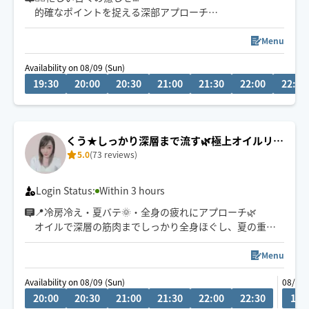
的確なポイントを捉える深部アプローチ
小さなお子さまやペットが居るお宅も歓迎です🐶😺
お身体が開放されて心までほぐれる心地よさを実感くだ
さい✨
Menu
Availability on 08/09 (Sun)
👍揉まれ慣れてる方もリラクゼーション初めてな方にも
19:30
20:00
20:30
21:00
21:30
22:00
22:30
お試し頂きたいです♪
🌟90分コースが一番人気です。
(全身オーダーメイド施術は もみほぐしオイル120分セッ
くう★しっかり深層まで流す🌿極上オイルリン
トをお選び下さい)
5.0
(73 reviews)
パ
🧑‍🎓鍼灸指圧系専門学生です
日々、知識技術の勉強してます
Login Status:
Within 3 hours
📍冷房冷え・夏バテ🌞・全身の疲れにアプローチ🌿
オイルで深層の筋肉までしっかり全身ほぐし、夏の重だ
るいお身体を芯からリセットいたします。極上のヘッド
ケアも得意です！お好みの圧で丁寧に施術いたします。
Menu
全身からヘッドまでしっかり流させていただきます✨
Availability on 08/09 (Sun)
08/10 
20:00
20:30
21:00
21:30
22:00
22:30
11:
🕒ご希望のお時間がございましたら、お気軽にチャット