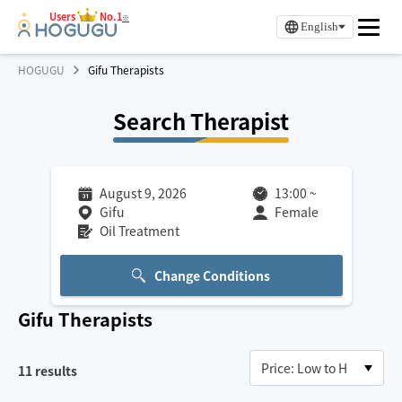
Users
No.1
※
English
HOGUGU
Gifu Therapists
Search Therapist
August 9, 2026
13:00
~
Gifu
Female
Oil Treatment
Change Conditions
Gifu
Therapists
11
results