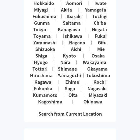
Hokkaido
Aomori
Iwate
Miyagi
Akita
Yamagata
Fukushima
Ibaraki
Tochigi
Gunma
Saitama
Chiba
Tokyo
Kanagawa
Niigata
Toyama
Ishikawa
Fukui
Yamanashi
Nagano
Gifu
Shizuoka
Aichi
Mie
Shiga
Kyoto
Osaka
Hyogo
Nara
Wakayama
Tottori
Shimane
Okayama
Hiroshima
Yamaguchi
Tokushima
Kagawa
Ehime
Kochi
Fukuoka
Saga
Nagasaki
Kumamoto
Oita
Miyazaki
Kagoshima
Okinawa
Search from Current Location