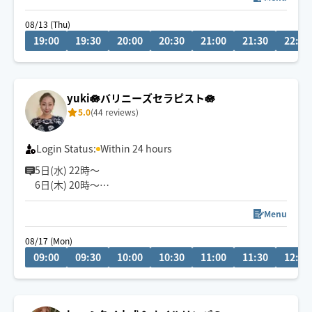
セラピスト歴13年目となります
08/13 (Thu)
19:00
19:30
20:00
20:30
21:00
21:30
22:00
施術させて頂いた方は延1300人以上
ここ数年は男性のご要望も多く、多数施術させて頂いて
おります
yuki🪷バリニーズセラピスト🪷
基本対応時間は19時〜3時です
5.0
(44 reviews)
日中も対応可能です
リクエストは事前メッセージにて
お気軽にお声掛けください😊
Login Status:
Within 24 hours
5日(水) 22時〜
6日(木) 20時〜
空きございます。
空いてないお日にち、お時間でもメッセージ頂けますと
Menu
調整できる場合もあります✨
08/17 (Mon)
お気軽にメッセージください🎀
09:00
09:30
10:00
10:30
11:00
11:30
12:00
『じっくり・ねっとり』が特徴なバリニーズトリートメ
ント🪷
ココでしか受けれないトリートメントをお客様一人一人