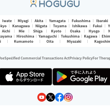
Iwate
Miyagi
Akita
Yamagata
Fukushima
Ibaraki
okyo
Kanagawa
Niigata
Toyama
Ishikawa
Fukui
Y
Aichi
Mie
Shiga
Kyoto
Osaka
Hyogo
kayama
Hiroshima
Yamaguchi
Tokushima
Kagawa
Ehi
i
Kumamoto
Oita
Miyazaki
Kagoshi
Use
Specified Commercial Transactions Act
Privacy Policy
For Therap