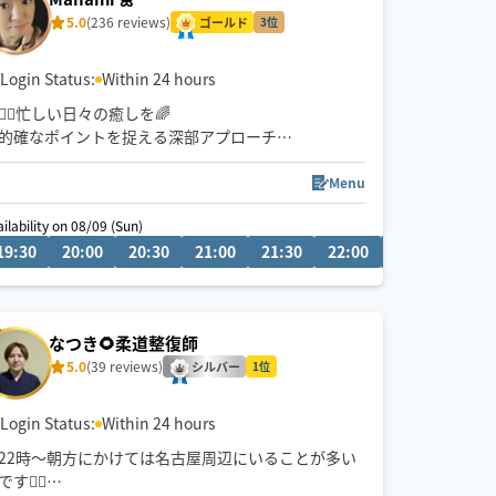
5.0
(236 reviews)
ゴールド
3位
Login Status:
Within 24 hours
🏃‍♂️忙しい日々の癒しを🌈
的確なポイントを捉える深部アプローチ
お身体が開放されて心までほぐれる心地よさを実感
ください✨
Menu
ailability on 08/09 (Sun)
08/10
👍揉まれ慣れてる方もリラクゼーション初めてな方
19:30
20:00
20:00
20:30
20:30
21:00
21:00
21:30
21:30
22:00
22:00
22:30
22
にもお試し頂きたいです♪
🌟90分コースが一番人気です。
(全身オーダーメイド施術は もみほぐしオイル120分
なつき🌻柔道整復師
セットをお選び下さい)
5.0
(39 reviews)
シルバー
1位
🧑‍🎓鍼灸指圧系専門学生です
日々、知識技術の勉強してます
Login Status:
Within 24 hours
22時〜朝方にかけては名古屋周辺にいることが多い
です💆‍♂️