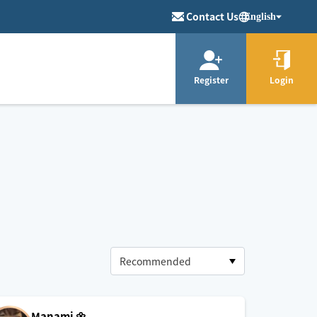
Contact Us
English
Register
Login
Manami 🌼