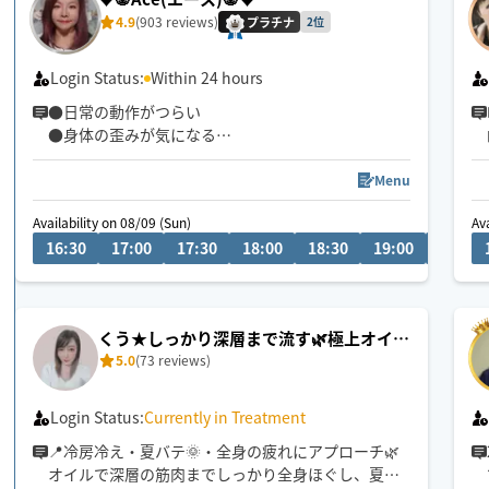
4.9
(903 reviews)
プラチナ
2位
Login Status:
Within 24 hours
●日常の動作がつらい
●身体の歪みが気になる
●趣味や仕事のパフォーマンスを良くしたい
どんなお悩みにも真摯に向き合い身体の痛みや不
Menu
調、お客様の気になる所をその場しのぎではなく"根
Availability on 08/09 (Sun)
Av
本"から対応させて頂きます
16:30
17:00
17:30
18:00
18:30
19:00
19:30
眼精疲労
ストレートネック
慢性的な肩こり腰痛
くう★しっかり深層まで流す🌿極上オイル
足の浮腫み
5.0
(73 reviews)
リンパ
末端冷え性
お客様の身体に合った施術でメニューをご提案させ
Login Status:
Currently in Treatment
て頂きます👏
📍冷房冷え・夏バテ🌞・全身の疲れにアプローチ🌿
オイルで深層の筋肉までしっかり全身ほぐし、夏の
小さなお子さまやペットが居るお宅も歓迎です🐶😺