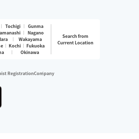
Tochigi
Gunma
amanashi
Nagano
Search from
Nara
Wakayama
Current Location
me
Kochi
Fukuoka
ma
Okinawa
ist Registration
Company