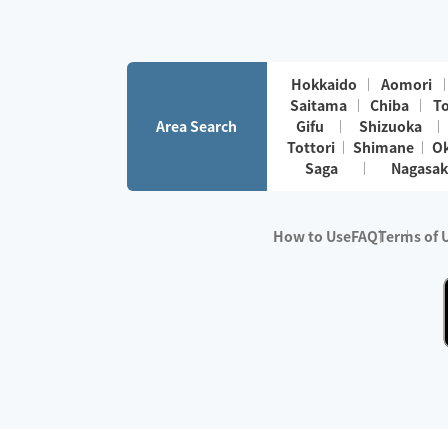
Hokkaido
Aomori
Saitama
Chiba
T
Area Search
Gifu
Shizuoka
Tottori
Shimane
O
Saga
Nagasak
How to Use
FAQ
Terms of 