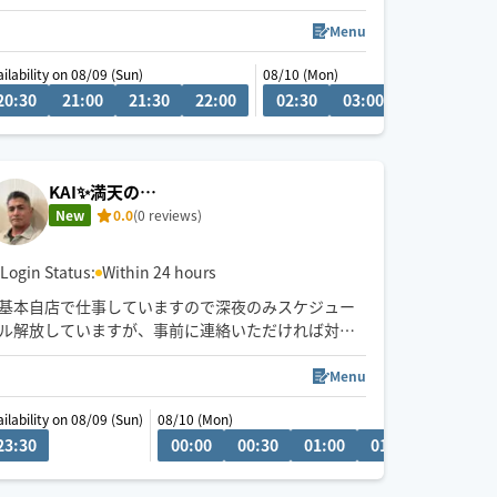
💬シフト外の日時やメニューのご相談はチャットに
Menu
てお問い合わせください。
Mon)
ailability on 08/09 (Sun)
08/10 (Mon)
調整可能な際は出来る限り対応させていただきます
0
20:30
11:30
21:00
12:00
21:30
12:30
22:00
13:00
02:30
13:30
03:00
03:30
04
経験年数12年、整体院や接骨院、出張マッサージ等
の経験あり💪
お身体のこと、お気軽にご相談ください✨
KAI✨満天の…
New
0.0
(0 reviews)
※他店舗での勤務もあり、施術中は返信や承諾が遅
くなりますのでご了承ください🙇
Login Status:
Within 24 hours
基本自店で仕事していますので深夜のみスケジュー
ル解放していますが、事前に連絡いただければ対応
できる日もあります
Menu
ailability on 08/09 (Sun)
08/12 (Wed)
08/10 (Mon)
0
23:30
22:30
21:00
00:00
21:30
00:30
22:00
01:00
22:30
01:30
02:00