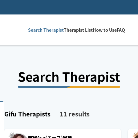
Search Therapist
Therapist List
How to Use
FAQ
Search Therapist
Gifu
Therapists
11
results
♥️🐼Ace(エース)🐼♥️