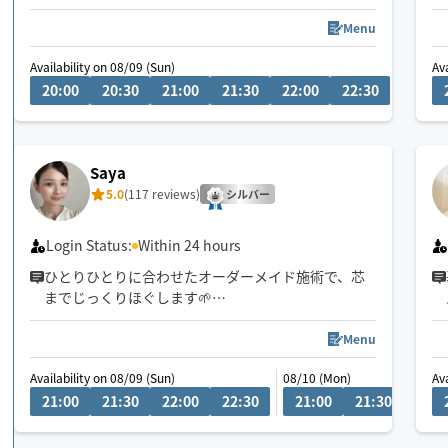
重だるいお身体を芯からリセットいたします。極上
のヘッドケアも得意です！お好みの圧で丁寧に施術
Menu
いたします。
Availability on 08/09 (Sun)
08/10 (
Av
全身からヘッドまでしっかり流させていただきます
20:00
20:30
21:00
21:30
22:00
22:30
11:0
✨
🕒ご希望のお時間がございましたら、お気軽にチャ
ットでご相談ください😊
Saya
5.0
(117 reviews)
👶お子様ご一緒🉑
シルバー
🐶🐱わんちゃん猫ちゃん🉑
Login Status:
Within 24 hours
ひとりひとりに合わせたオーダーメイド施術で、芯
までじっくりほぐします🌱
小さなお子様がいるお宅も大歓迎です💕
Menu
Availability on 08/09 (Sun)
08/10 (Mon)
Av
21:00
21:30
22:00
22:30
21:00
21:30
22:0