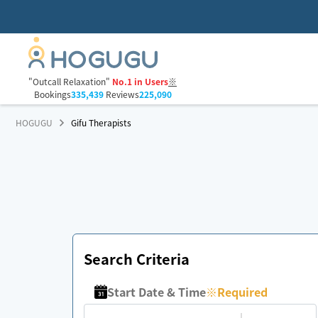
"Outcall Relaxation"
No.1 in Users
※
Bookings
335,439
Reviews
225,090
HOGUGU
Gifu Therapists
Search Criteria
Start Date & Time
※
Required