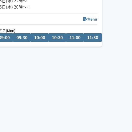
5日(水) 22時〜
6日(木) 20時〜
空きございます。
空いてないお日にち、お時間でもメッセージ頂けま
Menu
すと調整できる場合もあります✨
 (Thu)
/17 (Mon)
08/24 (Mon)
お気軽にメッセージください🎀
:30
09:00
20:00
09:30
20:30
10:00
21:00
10:30
20:30
11:00
21:00
11:30
12:00
12:3
『じっくり・ねっとり』が特徴なバリニーズトリー
トメント🪷
ココでしか受けれないトリートメントをお客様一人
一人に合わせた手技で癒します👐
もちろん男性、外国の方も大歓迎です✨
🚗県外のお客様は高速代別途頂いております。