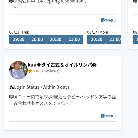
予約受付中（Accepting reservation.）
チャットにてご相談ください！
Menu
08/13 (Thu)
08/17 (Mon)
08/20
08
車移動が主となっていますので、ご予約時に駐車場
19:30
20:00
20:30
21:00
20:30
21:00
19
の情報をいただけると大変助かります。
kuu🍀タイ古式＆オイルリンパ🪷
5.0
(37 reviews)
Login Status:
Within 3 days
メニュー内で足ツボ/腸活セラピー/ヘッドケア等の組
み合わせもオススメです◎
ゆったりとしたリズムで心身ともリラックスしてい
ただけるよう心がけています🪷
Menu
頭痛/肩こり/腰痛/睡眠などの慢性的なお悩みもご相
談ください。
サロンワークもありますのでリクエスト承認が遅い