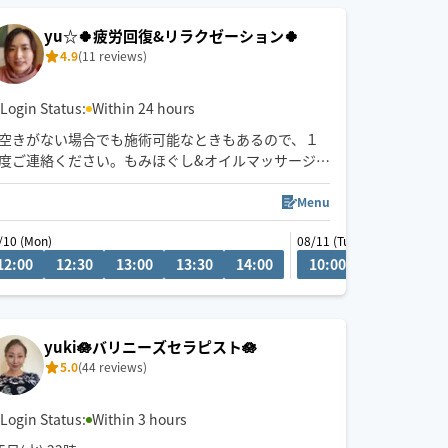
yu☆🍀疲労回復&リラクゼーション🍀
4.9
(11 reviews)
Login Status:
Within 24 hours
空きがない場合でも施術可能なときもあるので、１
度ご連絡ください。もみほぐし&オイルマッサージを
一緒にされるとコリも浮腫みもとれてスッキリする
のでオススメですよ～(^-^)/１人１人に寄り添う施術
Menu
を心掛けています。宜しくお願いいたします！県外
/10 (Mon)
08/12 (Wed)
08/13 (Thu)
08/11 (Tue)
の方は高速代別途いただいております。新規のお客
0
12:00
12:00
12:30
12:30
13:00
13:00
13:30
11:30
14:00
12:00
10:00
10:30
11
様は県内最終受付22時、県外21時まで。リピート様
はなるべくご希望沿えるように勤めます。できる限
りになります。
yuki🪷バリニーズセラピスト🪷
5.0
(44 reviews)
Login Status:
Within 3 hours