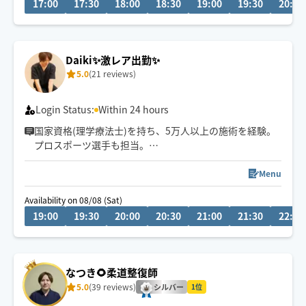
17:00
17:30
18:00
18:30
19:00
19:30
20:00
Daiki✨激レア出勤✨
5.0
(21 reviews)
Login Status:
Within 24 hours
国家資格(理学療法士)を持ち、5万人以上の施術を経験。
プロスポーツ選手も担当。
心身をほぐして一人ひとりに合わせた施術で「また受け
たい」と思える施術を届けます。
Menu
Availability on 08/08 (Sat)
19:00
19:30
20:00
20:30
21:00
21:30
22:00
なつき🌻柔道整復師
5.0
(39 reviews)
シルバー
1位