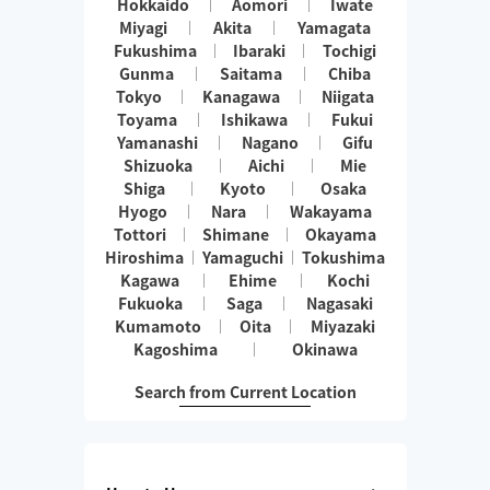
Hokkaido
Aomori
Iwate
Miyagi
Akita
Yamagata
Fukushima
Ibaraki
Tochigi
Gunma
Saitama
Chiba
Tokyo
Kanagawa
Niigata
Toyama
Ishikawa
Fukui
Yamanashi
Nagano
Gifu
Shizuoka
Aichi
Mie
Shiga
Kyoto
Osaka
Hyogo
Nara
Wakayama
Tottori
Shimane
Okayama
Hiroshima
Yamaguchi
Tokushima
Kagawa
Ehime
Kochi
Fukuoka
Saga
Nagasaki
Kumamoto
Oita
Miyazaki
Kagoshima
Okinawa
Search from Current Location