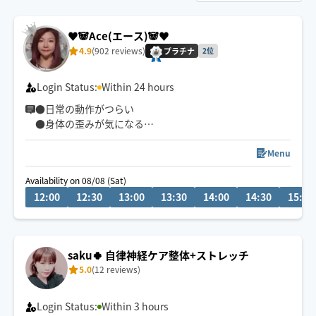
♥️🐼Ace(エース)🐼♥️
4.9
(902 reviews)
プラチナ
2位
Login Status:
Within 24 hours
●日常の動作がつらい
●身体の歪みが気になる
●趣味や仕事のパフォーマンスを良くしたい
どんなお悩みにも真摯に向き合い身体の痛みや不調、お
Menu
客様の気になる所をその場しのぎではなく"根本"から対
Availability on 08/08 (Sat)
応させて頂きます
12:00
12:30
13:00
13:30
14:00
14:30
15:00
眼精疲労
ストレートネック
慢性的な肩こり腰痛
saku🍀 自律神経ケア整体+ストレッチ
足の浮腫み
5.0
(12 reviews)
末端冷え性
お客様の身体に合った施術でメニューをご提案させて頂
Login Status:
Within 3 hours