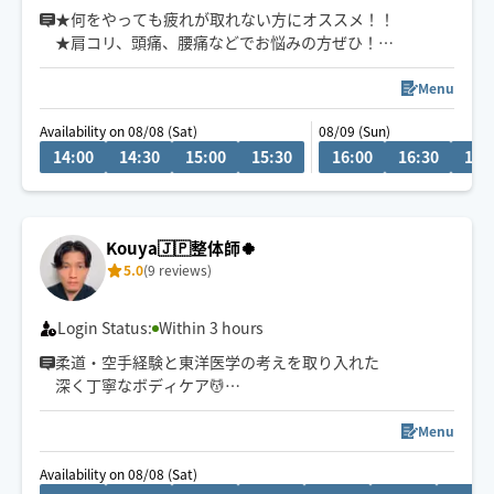
きます👏
★何をやっても疲れが取れない方にオススメ！！
★肩コリ、頭痛、腰痛などでお悩みの方ぜひ！
小さなお子さまやペットが居るお宅も歓迎です🐶😺
★強揉み、弱揉み等のご希望にもバッチリ対応致しま
す！
Menu
★複数箇所へ同時にアプローチして、より効率的にしっ
Availability on 08/08 (Sat)
08/09 (Sun)
かりと効かせてほぐします
14:00
14:30
15:00
15:30
16:00
16:30
17:
★揉みほぐしと、指圧、ストレッチ等で、凝り固まった筋
肉をほぐしながら、身体のバランスを整えていきます
Kouya🇯🇵整体師🍀
5.0
(9 reviews)
Login Status:
Within 3 hours
柔道・空手経験と東洋医学の考えを取り入れた
深く丁寧なボディケア💆
首肩腰の重だるさや全身疲労には
全身のつながりまで見られる90分以上が
Menu
おすすめです😊
Availability on 08/08 (Sat)