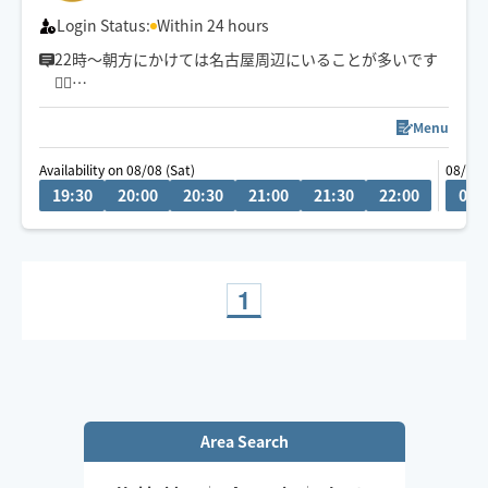
Login Status:
Within 24 hours
22時〜朝方にかけては名古屋周辺にいることが多いです
💆‍♂️
💬シフト外の日時やメニューのご相談はチャットにてお
Menu
問い合わせください。
Availability on 08/08 (Sat)
08/09 
調整可能な際は出来る限り対応させていただきます
19:30
20:00
20:30
21:00
21:30
22:00
02:
経験年数12年、整体院や接骨院、出張マッサージ等の経
験あり💪
お身体のこと、お気軽にご相談ください✨
1
※他店舗での勤務もあり、施術中は返信や承諾が遅くな
りますのでご了承ください🙇
Area Search