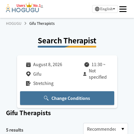
Users
No.1
※
English
HOGUGU
Gifu Therapists
Search Therapist
August 8, 2026
11:30
~
Not
Gifu
specified
Stretching
Change Conditions
Gifu
Therapists
5
results