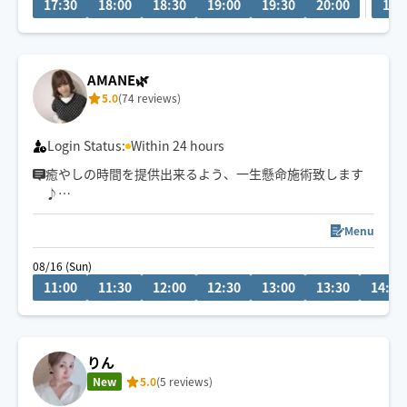
17:30
18:00
18:30
19:00
19:30
20:00
19:
ている身体と心に寄り添い、癒します✨
終わった後の身体の軽さ、スッキリ感もしっかり実感し
ていただけます🫡✨
AMANE🌿
⭐︎明るくてよく笑い話しやすい性格です
5.0
(74 reviews)
Login Status:
Within 24 hours
癒やしの時間を提供出来るよう、一生懸命施術致します
♪
お疲れのお身体にご褒美はいかがでしょうか？
Menu
08/16 (Sun)
11:00
11:30
12:00
12:30
13:00
13:30
14:00
りん
New
5.0
(5 reviews)