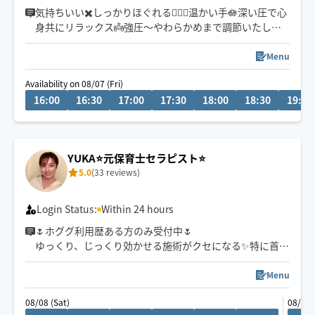
気持ちいい✖️しっかりほぐれる🧚🏻‍♀️温かい手🪷深い圧で心
身共にリラックス👼強圧〜やわらかめまで調節いたしま
す✨
Menu
〜通常時の予約〜
Availability on 08/07 (Fri)
事前の予約大歓迎🩵当日ご予約🆗✨
16:00
16:30
17:00
17:30
18:00
18:30
19:00
車🚗移動
活動エリア→埼玉、群馬、栃木※一部エリア外
埼玉県、栃木県
90分以上のコースで承れます🙇‍♀️
YUKA⭐️元保育士セラピスト⭐️
数種類の精油を独自でブレンドした、4パターンのオイル
5.0
(33 reviews)
から選んで頂けます💐
Login Status:
Within 24 hours
🌷ホググ利用歴ある方のみ受付中🌷
ゆっくり、じっくり効かせる施術がクセになる✨特に首の
施術は絶賛していただけます。優しい圧、しっかり圧、
両方得意です♪
Menu
保育士経験を活かした、癒し、安心感と、
08/08 (Sat)
08/10 
優しい手、温かい手と驚かれる自慢の手で、頑張り続け