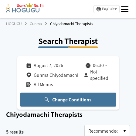
Users
No.1※
English
HOGUGU
Gunma
Chiyodamachi Therapists
Search Therapist
August 7, 2026
06:30
~
Not
Gunma Chiyodamachi
specified
All Menus
Change Conditions
Chiyodamachi
Therapists
5
results