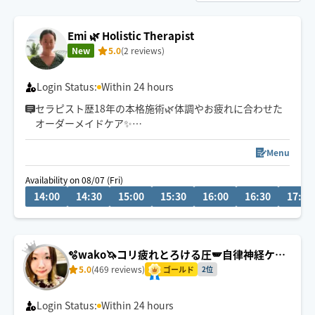
Emi 🌿 Holistic Therapist
New
5.0
(2 reviews)
Login Status:
Within 24 hours
セラピスト歴18年の本格施術🌿体調やお疲れに合わせた
オーダーメイドケア✨
高崎市・群馬県内、軽井沢エリアのホテル・別荘、ご自
Menu
宅、埼玉県、東京への出張致します🚘
Availability on 08/07 (Fri)
14:00
14:30
15:00
15:30
16:00
16:30
17:00
男性おひとりさま、ご夫婦、ペアは3h〜大歓迎！
高崎から車で移動致しますので、2時間前までにご予約頂
けると幸いです。
🫧wako🦄コリ疲れとろける圧🪽自律神経ケア
🌿
5.0
(469 reviews)
ゴールド
2位
Login Status:
Within 24 hours