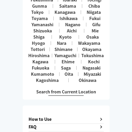
Gunma
Saitama
Chiba
Tokyo
Kanagawa
Niigata
Toyama
Ishikawa
Fukui
Yamanashi
Nagano
Gifu
Shizuoka
Aichi
Mie
Shiga
Kyoto
Osaka
Hyogo
Nara
Wakayama
Tottori
Shimane
Okayama
Hiroshima
Yamaguchi
Tokushima
Kagawa
Ehime
Kochi
Fukuoka
Saga
Nagasaki
Kumamoto
Oita
Miyazaki
Kagoshima
Okinawa
Search from Current Location
How to Use
FAQ