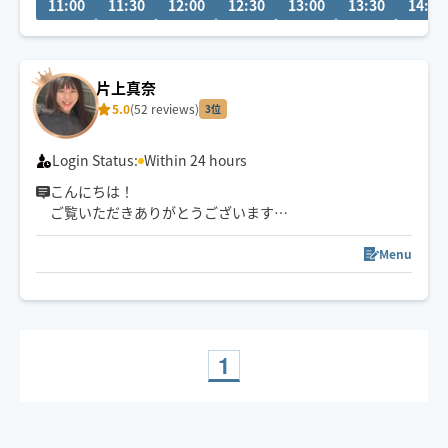
11:00
11:30
12:00
12:30
13:00
13:30
14:00
片上真奈
5.0
(52 reviews)
3位
Login Status:
Within 24 hours
こんにちは！
ご覧いただきありがとうございます。
【タイ式/アロマ/もみほぐし】
Menu
対応できます！タイ式がメインです
ドライヘッドスパ/足ツボなども
お時間の中で対応可能です☺️
1
関西から引っ越しを機に
群馬県で活動しております
体と心はつながりが深いといわれます