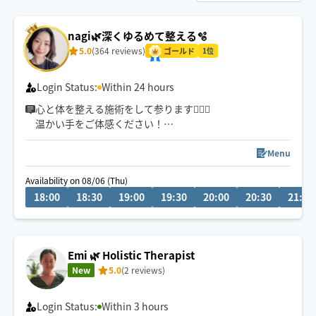
nagi🌿‬深くゆるめて整える🫧
5.0
(364 reviews)
ゴールド
1位
Login Status:
Within 24 hours
心と体を整える施術をして参ります💆‍♀️✨
温かい手をご体感ください！
ピンポイントの凝りをほぐすのが得意です！
群馬在住
Menu
当日予約歓迎✨
Availability on 08/06 (Thu)
車移動のため2時間前までにご予約いただきますと幸いで
18:00
18:30
19:00
19:30
20:00
20:30
21:00
す😌
Emi 🌿 Holistic Therapist
New
5.0
(2 reviews)
Login Status:
Within 3 hours