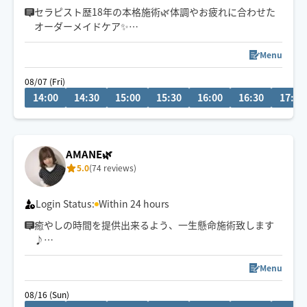
セラピスト歴18年の本格施術🌿体調やお疲れに合わせた
オーダーメイドケア✨
高崎市・群馬県内近郊、軽井沢エリアのホテル・別荘、
Menu
ご自宅、埼玉県、東京への出張実績ございます🚘
08/07 (Fri)
14:00
14:30
15:00
15:30
16:00
16:30
17:00
男性おひとりさま、ご夫婦、ペアは3h〜大歓迎！
AMANE🌿
5.0
(74 reviews)
Login Status:
Within 24 hours
癒やしの時間を提供出来るよう、一生懸命施術致します
♪
お疲れのお身体にご褒美はいかがでしょうか？
Menu
08/16 (Sun)