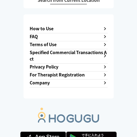
Search from Current Location
How to Use
FAQ
Terms of Use
Specified Commercial Transactions A
ct
Privacy Policy
For Therapist Registration
Company