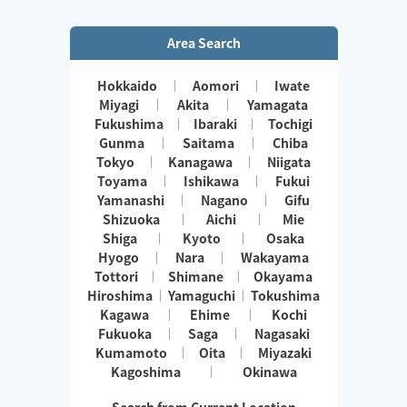
ぜひお手伝いさせてください😊
Area Search
Hokkaido
Aomori
Iwate
Miyagi
Akita
Yamagata
Fukushima
Ibaraki
Tochigi
Gunma
Saitama
Chiba
Tokyo
Kanagawa
Niigata
Toyama
Ishikawa
Fukui
Yamanashi
Nagano
Gifu
Shizuoka
Aichi
Mie
Shiga
Kyoto
Osaka
Hyogo
Nara
Wakayama
Tottori
Shimane
Okayama
Hiroshima
Yamaguchi
Tokushima
Kagawa
Ehime
Kochi
Fukuoka
Saga
Nagasaki
Kumamoto
Oita
Miyazaki
Kagoshima
Okinawa