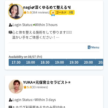
nagi🌿‬深くゆるめて整える🫧
5.0
(364 reviews)
ゴールド
1位
Login Status:
Within 3 hours
心と体を整える施術をして参ります💆‍♀️✨
温かい手をご体感ください！
ピンポイントの凝りをほぐすのが得意です！
群馬在住
Menu
当日予約歓迎✨
Availability on 08/07 (Fri)
車移動のため2時間前までにご予約いただきますと幸いで
17:30
18:00
18:30
19:00
19:30
20:00
20:30
す😌
YUKA⭐️元保育士セラピスト⭐️
5.0
(33 reviews)
Login Status:
Within 3 days
🌷ホググ利用歴ある方のみ受付中🌷