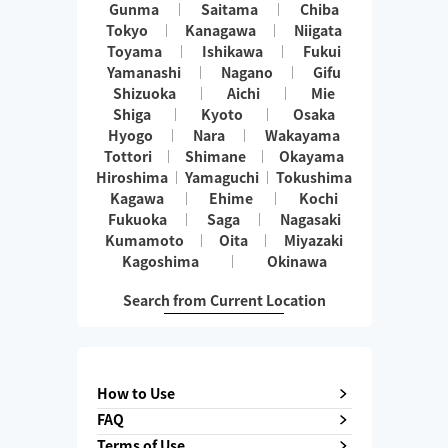
Gunma
Saitama
Chiba
Tokyo
Kanagawa
Niigata
Toyama
Ishikawa
Fukui
Yamanashi
Nagano
Gifu
Shizuoka
Aichi
Mie
Shiga
Kyoto
Osaka
Hyogo
Nara
Wakayama
Tottori
Shimane
Okayama
Hiroshima
Yamaguchi
Tokushima
Kagawa
Ehime
Kochi
Fukuoka
Saga
Nagasaki
Kumamoto
Oita
Miyazaki
Kagoshima
Okinawa
Search from Current Location
How to Use
FAQ
Terms of Use