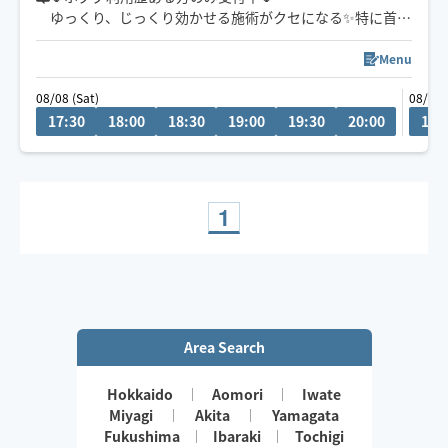
ゆっくり、じっくり効かせる施術がクセになる✨特に首の
施術は絶賛していただけます。優しい圧、しっかり圧、
両方得意です♪
Menu
保育士経験を活かした、癒し、安心感と、
08/08 (Sat)
08/10 
優しい手、温かい手と驚かれる自慢の手で、頑張り続け
17:30
18:00
18:30
19:00
19:30
20:00
19:
ている身体と心に寄り添い、癒します✨
終わった後の身体の軽さ、スッキリ感もしっかり実感し
ていただけます🫡✨
⭐︎明るくてよく笑い話しやすい性格です
1
Area Search
Hokkaido
Aomori
Iwate
Miyagi
Akita
Yamagata
Fukushima
Ibaraki
Tochigi