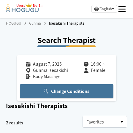
Users
No.1※
English
HOGUGU
Gunma
Isesakishi Therapists
Search Therapist
August 7, 2026
16:00
~
Gunma Isesakishi
Female
Body Massage
Change Conditions
Isesakishi
Therapists
2
results