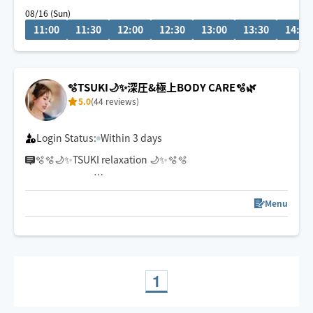
08/16 (Sun)
11:00
11:30
12:00
12:30
13:00
13:30
14:00
🫧TSUKI🌙✨深圧&極上BODY CARE🫧🌿
5.0
(44 reviews)
Login Status:
Within 3 days
🫧🫧🌙✨TSUKI relaxation 🌙✨🫧🫧
〜head🫧耳も丁寧にほぐします♡〜
Menu
貴方だけの贅沢な時間を‥
疲労をほぐし癒しもプラス
心地良い手技と高技術ボディケア🌿
日々忙しい貴方へ🫶
最後まで心を込めて‥
1