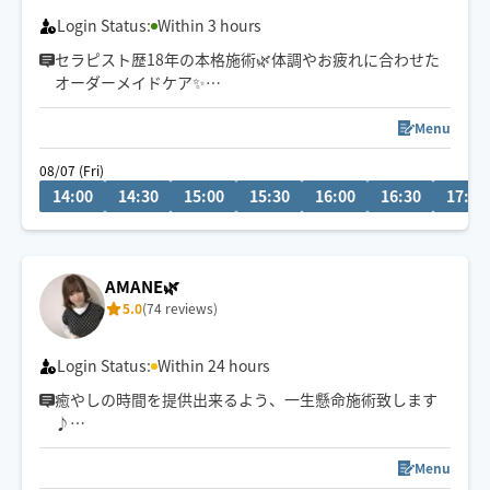
Login Status:
Within 3 hours
セラピスト歴18年の本格施術🌿体調やお疲れに合わせた
オーダーメイドケア✨
高崎市・群馬県内近郊、軽井沢エリアのホテル・別荘、
Menu
ご自宅、埼玉県、東京への出張実績ございます🚘
08/07 (Fri)
14:00
14:30
15:00
15:30
16:00
16:30
17:00
男性おひとりさま、ご夫婦、ペアは3h〜大歓迎！
AMANE🌿
5.0
(74 reviews)
Login Status:
Within 24 hours
癒やしの時間を提供出来るよう、一生懸命施術致します
♪
お疲れのお身体にご褒美はいかがでしょうか？
Menu