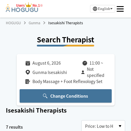
Users
No.1※
English
HOGUGU
Gunma
Isesakishi Therapists
Search Therapist
August 6, 2026
11:00
~
Not
Gunma Isesakishi
specified
Body Massage + Foot Reflexology Set
Change Conditions
Isesakishi
Therapists
7
results