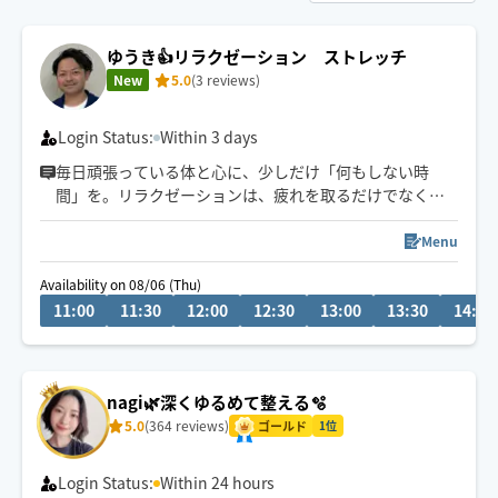
ゆうき👍リラクゼーション ストレッチ
New
5.0
(3 reviews)
Login Status:
Within 3 days
毎日頑張っている体と心に、少しだけ「何もしない時
間」を。リラクゼーションは、疲れを取るだけでなく呼
吸を深くし、思考をゆるめ、本来のバランスを取り戻す
ための時間です。力を抜くことで、体はちゃんと回復しま
Menu
す。ストレス/不眠/自立神経/冷え/身体のだるさ全体ご相
Availability on 08/06 (Thu)
談ください。
11:00
11:30
12:00
12:30
13:00
13:30
14:00
ご自宅での施術でありましたら
ご希望を聞きましてお客様が安心して受かられますよう
施術用ベットをお持ちいたします。よろしくお願い
nagi🌿‬深くゆるめて整える🫧
5.0
(364 reviews)
ゴールド
1位
Login Status:
Within 24 hours