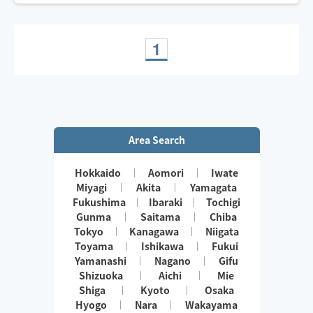
疲労をほぐし癒しもプラス
心地良い手技と高技術ボディケア🌿
日々忙しい貴方へ🫶
最後まで心を込めて‥
1
Area Search
Hokkaido
Aomori
Iwate
Miyagi
Akita
Yamagata
Fukushima
Ibaraki
Tochigi
Gunma
Saitama
Chiba
Tokyo
Kanagawa
Niigata
Toyama
Ishikawa
Fukui
Yamanashi
Nagano
Gifu
Shizuoka
Aichi
Mie
Shiga
Kyoto
Osaka
Hyogo
Nara
Wakayama