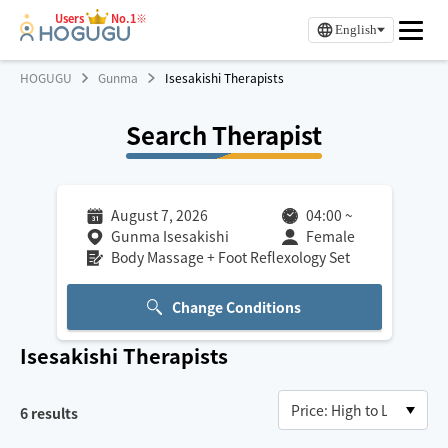
Users
No.1※
English
HOGUGU
Gunma
Isesakishi Therapists
Search Therapist
August 7, 2026
04:00
~
Gunma Isesakishi
Female
Body Massage + Foot Reflexology Set
Change Conditions
Isesakishi
Therapists
6
results