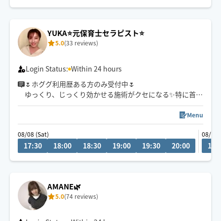
活動エリア→埼玉、群馬、栃木※一部エリア外
埼玉県、栃木県
90分以上のコースで承れます🙇‍♀️
YUKA⭐️元保育士セラピスト⭐️
数種類の精油を独自でブレンドした、4パターンのオイル
5.0
(33 reviews)
から選んで頂けます💐
Login Status:
Within 24 hours
🌷ホググ利用歴ある方のみ受付中🌷
ゆっくり、じっくり効かせる施術がクセになる✨特に首の
施術は絶賛していただけます。優しい圧、しっかり圧、
両方得意です♪
Menu
保育士経験を活かした、癒し、安心感と、
08/08 (Sat)
08/10 
優しい手、温かい手と驚かれる自慢の手で、頑張り続け
17:30
18:00
18:30
19:00
19:30
20:00
19:
ている身体と心に寄り添い、癒します✨
終わった後の身体の軽さ、スッキリ感もしっかり実感し
ていただけます🫡✨
AMANE🌿
⭐︎明るくてよく笑い話しやすい性格です
5.0
(74 reviews)