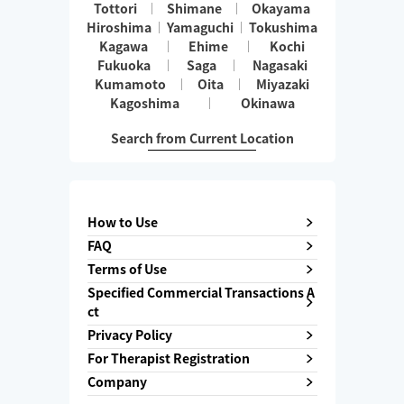
Tottori
Shimane
Okayama
Hiroshima
Yamaguchi
Tokushima
Kagawa
Ehime
Kochi
Fukuoka
Saga
Nagasaki
Kumamoto
Oita
Miyazaki
Kagoshima
Okinawa
Search from Current Location
How to Use
FAQ
Terms of Use
Specified Commercial Transactions A
ct
Privacy Policy
For Therapist Registration
Company