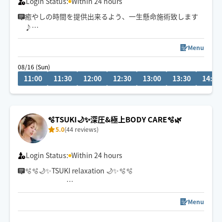
Login Status:
Within 24 hours
癒やしの時間を提供出来るよう、一生懸命施術致します
♪
お疲れのお身体にご褒美はいかがでしょうか？
Menu
08/16 (Sun)
11:00
11:30
12:00
12:30
13:00
13:30
14:00
🫧TSUKI🌙✨深圧&極上BODY CARE🫧🌿
5.0
(44 reviews)
Login Status:
Within 24 hours
🫧🫧🌙✨TSUKI relaxation 🌙✨🫧🫧
〜head🫧耳も丁寧にほぐします♡〜
Menu
貴方だけの贅沢な時間を‥