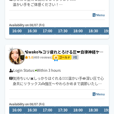
温かい手をご体感ください！
ピンポイントの凝りをほぐすのが得意です！
群馬在住
Menu
当日予約歓迎✨
Availability on 08/07 (Fri)
車移動のため2時間前までにご予約いただきますと幸いで
16:00
16:30
17:00
17:30
18:00
18:30
19:00
す😌
🫧wako🦄コリ疲れとろける圧🪽自律神経ケア
🌿
5.0
(469 reviews)
ゴールド
2位
Login Status:
Within 3 hours
気持ちいい✖️しっかりほぐれる🧚🏻‍♀️温かい手🪷深い圧で心
身共にリラックス👼強圧〜やわらかめまで調節いたしま
す✨
Menu
〜通常時の予約〜
Availability on 08/07 (Fri)
事前の予約大歓迎🩵当日ご予約🆗✨
16:00
16:30
17:00
17:30
18:00
18:30
19:00
車🚗移動