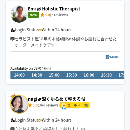
Emi 🌿 Holistic Therapist
New
5.0
(2 reviews)
Login Status:
Within 24 hours
セラピスト歴18年の本格施術🌿体調やお疲れに合わせた
オーダーメイドケア✨
高崎市・群馬県内、軽井沢エリアのホテル・別荘、ご自
Menu
宅、埼玉県、東京への出張致します🚘
Availability on 08/07 (Fri)
14:00
14:30
15:00
15:30
16:00
16:30
17:00
男性おひとりさま、ご夫婦、ペアは3h〜大歓迎！
高崎から車で移動致しますので、2時間前までにご予約頂
けると幸いです。
nagi🌿‬深くゆるめて整える🫧
5.0
(364 reviews)
ゴールド
1位
Login Status:
Within 24 hours
心と体を整える施術をして参ります💆‍♀️✨