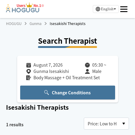
Users
No.1※
English
HOGUGU
Gunma
Isesakishi Therapists
Search Therapist
August 7, 2026
05:30
~
Gunma Isesakishi
Male
Body Massage + Oil Treatment Set
Change Conditions
Isesakishi
Therapists
1
results