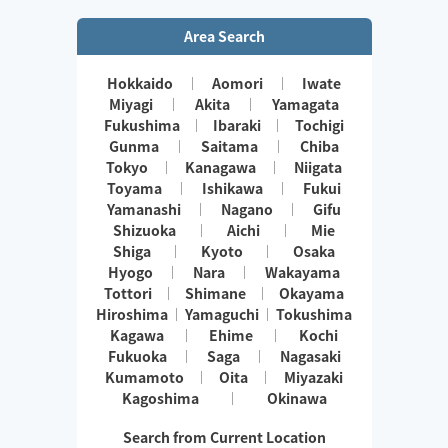
Area Search
Hokkaido
Aomori
Iwate
Miyagi
Akita
Yamagata
Fukushima
Ibaraki
Tochigi
Gunma
Saitama
Chiba
Tokyo
Kanagawa
Niigata
Toyama
Ishikawa
Fukui
Yamanashi
Nagano
Gifu
Shizuoka
Aichi
Mie
Shiga
Kyoto
Osaka
Hyogo
Nara
Wakayama
Tottori
Shimane
Okayama
Hiroshima
Yamaguchi
Tokushima
Kagawa
Ehime
Kochi
Fukuoka
Saga
Nagasaki
Kumamoto
Oita
Miyazaki
Kagoshima
Okinawa
Search from Current Location