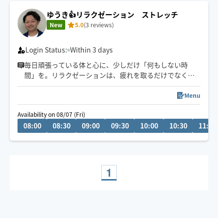
ゆうき👍リラクゼーション ストレッチ
New
5.0
(3 reviews)
Login Status:
Within 3 days
毎日頑張っている体と心に、少しだけ「何もしない時
間」を。リラクゼーションは、疲れを取るだけでなく呼
吸を深くし、思考をゆるめ、本来のバランスを取り戻す
ための時間です。力を抜くことで、体はちゃんと回復しま
Menu
す。ストレス/不眠/自立神経/冷え/身体のだるさ全体ご相
Availability on 08/07 (Fri)
談ください。
08:00
08:30
09:00
09:30
10:00
10:30
11:00
ご自宅での施術でありましたら
ご希望を聞きましてお客様が安心して受かられますよう
施術用ベットをお持ちいたします。よろしくお願い
1